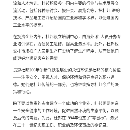
流和
人才培训
。杜邦积极参与国内主要的行业与
技术发展
交
流活动，包括各种研讨会、
报告会
、展览会等，把杜邦 进的
技术、产品与工艺介绍给国内工业界和学术界，以促进国内
工业水平的提高。
在投资企业内部，杜邦设立培训中心，由海外 和 人员开办专
业
培训课程
，方便员工进修，提高业务水平。此外，杜邦也
安排市场推广人员到生产厂实地了解生产程序，从而使他们
能更好地满足客户的需要。
贯穿杜邦200年创新飞跃发展史的永恒基调是杜邦的
核心价值
——注重安全、重视人才、
保护环境
和倡导良好的
职业道
德
。她们是杜邦传统的一部分，也将继续指导杜邦今后的决
策和行动。
除了要以负责的态度建立一个成功的企业外，杜邦更要创造
一个安全健康的工作环境，促进
自然环境
的
生态平衡
，以顾
及后代的需要。为此，杜邦在1994年设定了"零目标"，务求
在二十一世纪实现工伤、
职业病
及环保事故的零记录。