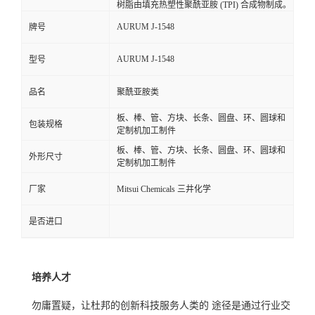
树脂由填充热塑性聚酰亚胺 (TPI) 合成物制成。
AURUM J-1548
牌号
AURUM J-1548
型号
品名
聚酰亚胺类
板、棒、管、方块、长条、圆盘、环、圆球和
包装规格
定制机加工制件
板、棒、管、方块、长条、圆盘、环、圆球和
外形尺寸
定制机加工制件
厂家
Mitsui Chemicals 三井化学
是否进口
培养人才
勿庸置疑，让杜邦的创新
科技服务
人类的 途径是通过行业交