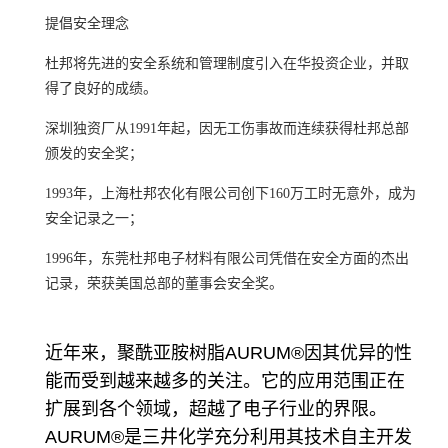
提倡
安全理念
杜邦将先进的
安全系统
和
管理制度
引入在华投资企业，并取
得了良好的成绩。
深圳独资厂从1991年起，因无
工伤事故
而连续获得杜邦总部
颁发的
安全奖
；
1993年，
上海杜邦农化有限公司
创下160万工时无意外，成为
安全记录之一；
1996年，
东莞杜邦电子材料有限公司
凭借在安全方面的杰出
记录，荣获美国总部的董事会安全奖。
近年来，聚酰亚胺树脂AURUM®因其优异的性
能而受到越来越多的关注。它的应用范围正在
扩展到各个领域，超越了电子行业的界限。
AURUM®是三井化学充分利用其技术自主开发