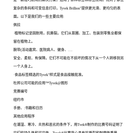
是一款轻巧耐用的解决方案，适用于各种标签和标签应用。而对于那些
复杂的条码和可变信息打印，Tyvek Brillion"提供更光滑、更均匀的表
面。以下是我们的一些主要应用:
佩拉
·植物标记坚固耐用，抗撕裂。它们从苗圃、加工、包装到零售业都保
留在植物上。
腕带(活动嘉宾、医院病人、健身、….
安全、柔软、有保障。它们不可能在不损坏的情况下从一个人转移到另
一个人身上。
·食品标签精选的Tyvek“样式是食品接触批准。
杜邦公司可能的应用™Tyvek@图形
竞赛编号
纽约市
手册、:书籍和日历
其他应用程序
在潮湿、寒冷、炎热和恶劣的条件下，用Tvek®制作的比赛号码证明了