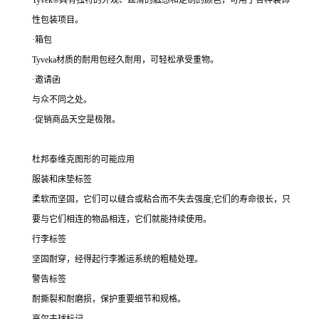
Tyvek®具有独特的外观、丝滑的触感和定制的颜色，可用于各种装饰
性包装项目。
·箱包
Tyveka材质的耐用包经久耐用，可轻松承受重物。
·邀请函
与众不同之处。
·促销商品天空是极限。
杜邦泰维克图形的可能应用
服装和床垫标签
柔软而坚固，它们可以缝合或粘合而不失去强度;它们的寿命很长，只
要与它们相连的物品相连，它们就能持续使用。
行李标签
坚固耐穿，经得起行李搬运系统的粗糙处理。
警告标签
耐撕裂和耐磨损，保护重要细节和规格。