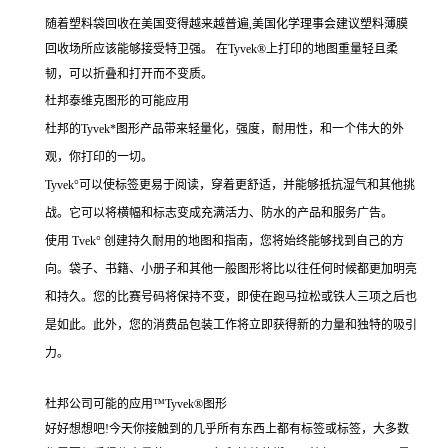
随着塑料袋回收在美国变得越来越普遍,美国化学理事会建议塑料薄膜
回收场所应该能够接受特卫强。 在Tyvek®上打印的地图重量轻且柔
韧，可以折叠和打开而不变质。
杜邦泰维克图形的可能应用
杜邦的Tyvek*图形产品带来轻量化，强度，耐用性，和一个伟大的外
观，你打印的一切。
Tyvek°可以使标签更易于阅读，穿着更舒适，并能够抵抗湿气和其他挑
战。它可以将横幅和标志变成充满活力、防水的产品和服务广告。
使用 Tvek° 创建持久耐用的地图和指南，您将始终能够找到自己的方
向。袋子、书籍、小册子和其他一般图形将比以往任何时候都更加明亮
和持久。您的比赛号码将保持不变，即使在跑马拉松或铁人三项之后也
是如此。此外，您的消费品包装工作将立即获得新的力量和独特的吸引
力。
杜邦公司可能的应用™Tyvek®图形
好好想想吧!今天你接触到的几乎所有东西上都有标签或标签，大多数