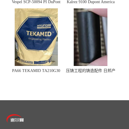
Vespel SCP-50094 PI DuPont
Kalrez 9100 Dupont America
杜邦
杜邦 密封圈 半导体 面板
PA66 TEKAMID TA210G30
压铸工程的铸造配件 日邦产
BKMD Hyundai Advanced
业M-TEN
Materials 现代材料