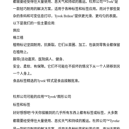
都需要经受得住大量使用、恶天气和持续的搬运。杜邦公司™Tvek“是
一款轻巧耐用的解决方案，适用于各种标签和标签应用。而对于那些复
杂的条码和可变信息打印，Tyvek Brilion"提供更光滑、更均匀的表面。
以下是我们的一些主要应用:
佩拉
格兰禧
植物标记坚固耐用，抗撕裂。它们从苗圃、加工、包装到零售业都保留
在植物上。
腕带(活动嘉宾、医院病人、健身、
安全、柔软、有保障。它们不可能在不损坏的情况下从一个人转移到另
一个人身上。
食品标签精选的Tyvek“样式是食品接触批准。
杜邦公司可能的应用™Tyvek°图形公司
标签和标签
好好想想吧!今天你接触到的几乎所有东西上都有标签或标签，大多数
都需要经受得住大量使用、恶劣天气和持续的搬运。杜邦公司™Tyveke