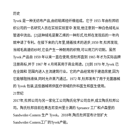
历史
Tyvek 是一种无纺布产品,由纺粘烯烃纤维组成。它于 1955 年由杜邦纺
织公司的一名研究人员在实验实验室中 发现,他注意到一种白色绒毛从
管道中流出。[2]这种绒毛是聚乙烯的一种形式,杜邦在发现后的一年内
就申请了专利。在接下来的几年里,随着技术的进步,1959 年,杜邦发现,
当绒毛高速纺纱时,它会产生一种耐用的织物,可以用刀片切割。虽然
Tyvek 产品自 1959 年以来一直在使用,但杜邦直到 1965 年才为实际品牌
注册商标,并于 1967 年 4 月将其用于商业用途。[3]到 1970 年,Tyvek 已
在全国和 范围内进入主流建筑行业。它的产品经常用于建造房屋,因为
它能够阻挡液体,同时允许蒸汽通过。1972 年,杜邦发布了用于无菌器械
的 Tyvek 包装,这些器械将供医疗领域的外科医生和医生使用。
21世纪
2017年,杜邦公司与另一家化工公司陶氏化学公司合并,成立陶氏杜邦公
司。陶氏杜邦目前在弗吉尼亚州里士满的 Spruance 工厂和卢森堡的
Sandweiler-Contern 生产 Tyvek。2018年,陶氏杜邦宣布计划扩大
Sandweiler-Contern工厂的Tyvek产能。