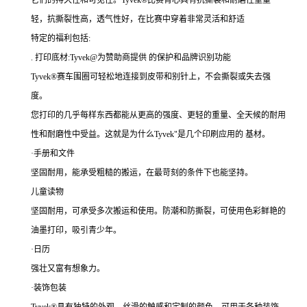
它们的持久性和可见性。Tyvek®比赛背心具有抗撕裂和耐磨性重量
轻，抗撕裂性高，透气性好，在比赛中穿着非常灵活和舒适
特定的福利包括:
. 打印底材:Tyvek@为赞助商提供 的保护和品牌识别功能
Tyvek®赛车围圈可轻松地连接到皮带和别针上，不会撕裂或失去强
度。
您打印的几乎每样东西都能从更高的强度、更轻的重量、全天候的耐用
性和耐磨性中受益。这就是为什么Tyvek"是几个印刷应用的 基材。
·手册和文件
坚固耐用，能承受粗糙的搬运，在最苛刻的条件下也能坚持。
儿童读物
坚固耐用，可承受多次搬运和使用。防潮和防撕裂，可使用色彩鲜艳的
油墨打印，吸引青少年。
·日历
强壮又富有想象力。
·装饰包装