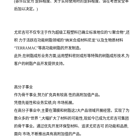
(容许应变为 歪斜程度、关于实际使用时的歪斜程度、请在考虑安全率
后加以决定。)
尤尼吉可不仅专注于作为超级工程塑料已确立标准地位的“U聚合物”,还
积 力于活跃在功能树脂领域的“纳米合成材料尼龙”以及生物质材料
“TERRAMAC”等高功能树脂的开发制造。
此外,在树脂成形业务方面,运用塑料密封成形等特殊的树脂成形技术,为
客户的树脂产品开发提供支持。
高分子事业
作为骨干事业,努力扩充具有较高 性的高附加值产品。
凭借先驱性和业务实绩,向 市场拓展。
在高分子事业中,主要在薄膜和树脂这2大产品领域开展经营。实现了为
数众多的“世界 ”,大幅扩大了材料的可能性,现如今已成为尤尼吉可集团
的骨干事业。通过优先开发环保型材料、追求尤尼吉可 的功能和品质,
面向 市场,不断推出具有高附加值的产品。