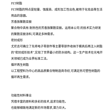
PET树脂
PET树脂的特点是轻量、强度高、成形加工性出色,被用于化妆品等生活
用品的容器。
芳香族聚酰亚胺
聚合物中具有 耐热性的芳香族聚酰亚胺。运用本公司 的技术实力研发
的聚酰亚胺涂料,可满足多种需求。
密封成形
尤尼吉可确立了先将电子零部件等主要零部件收纳于模具后再注入树脂
的“密封成形技术”,实现了世界最小的防水结构。这一生产技术在光电开
关领域已成为业界标准工法。
循环再生树脂
以工程塑料为中心的高品质聚合物制造商寺纺,可满足热可塑性树脂的
循环再生需求。
功能性材料事业
凭借丰富的原料和多彩的技术,追求功能性。
也能够细致地满足新的市场需求,潜力巨大。