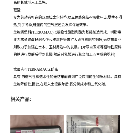
高的长绒毛人工草坪。
鞋垫
专为劳动者打造的双层拉舍尔鞋垫,以立体蜂窝结构吸收冲击,夏季不闷
热,到了冬季,鞋垫内的空气层还会发挥保湿效果。
生物质塑料(TERRAMAC)以植物性聚酯乳酸为基础制造而成。树脂事
业力求通过改良耐久性和难燃性等来扩大改性树脂的销售,无纺布事业
则致力于加强在土木、卫材用途中的发展。(对取自玉米等植物性原料
的糖进行发酵后得到乳酸,然后对乳酸进行聚合加工而生成的塑料)
尤尼吉可TERRAMAC无纺布
具有 的透气性和透水性的无纺布而得到广泛应用的生物质材料。具有
生物降解性,因此,在埋入土壤数年后,将分解成水和二氧化碳。
相关产品：