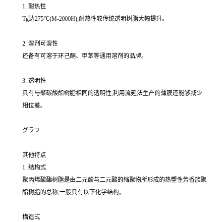
1. 耐热性
Tg达275℃(M-2000H),耐热性较传统透明树脂大幅提升。
2. 溶剂可溶性
还备有可溶于环己酮、甲苯等通用溶剂的品牌。
3. 透明性
具有与聚碳酸酯树脂相同的透明性,利用流延法生产的薄膜还能够减少
相位差。
グラフ
其他特点
1. 结构式
聚丙烯酸酯树脂是由二元酚与二元酸的缩聚物所形成的热塑性芳香族聚
酯树脂的总称,一般具有以下化学结构。
構造式