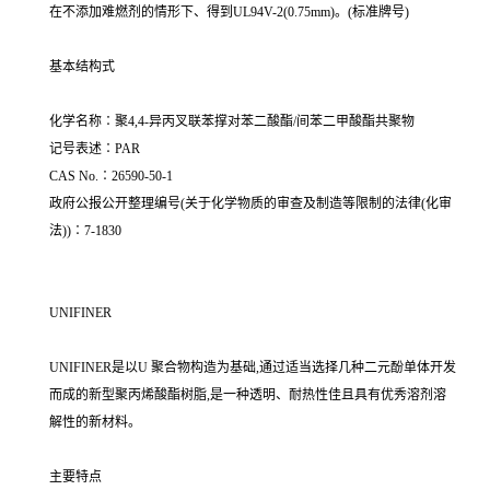
在不添加难燃剂的情形下、得到UL94V-2(0.75mm)。(标准牌号)
基本结构式
化学名称∶聚4,4-异丙叉联苯撑对苯二酸酯/间苯二甲酸酯共聚物
记号表述∶PAR
CAS No.∶26590-50-1
政府公报公开整理编号(关于化学物质的审查及制造等限制的法律(化审
法))∶7-1830
UNIFINER
UNIFINER是以U 聚合物构造为基础,通过适当选择几种二元酚单体开发
而成的新型聚丙烯酸酯树脂,是一种透明、耐热性佳且具有优秀溶剂溶
解性的新材料。
主要特点