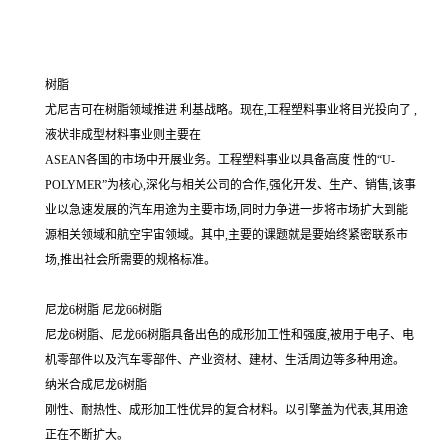
树脂
尤尼吉可在树脂领域推进 利基战略。现在,工程塑料事业将目光投向了 ,
液状非成型材料事业则主要在
ASEAN各国的市场中开展业务。工程塑料事业以具备高度 性的“U-
POLYMER”为核心,深化与相关公司的合作,强化开发、生产、销售,该事
业以急速发展的汽车用途为主要市场,同时力争进一步将市场扩大到能
源相关领域和航空宇宙领域。其中,主要的课题就是要始终紧密联系市
场,推出社会所需要的规格标准。
尼龙6树脂 尼龙66树脂
尼龙6树脂、尼龙66树脂具备出色的成形加工性和强度,被用于电子、电
机零部件以及汽车零部件、产业资材、建材、生活周边等多种用途。
纳米合成尼龙6树脂
刚性、耐热性、成形加工性优异的复合材料。以引擎盖为代表,其用途
正在不断扩大。