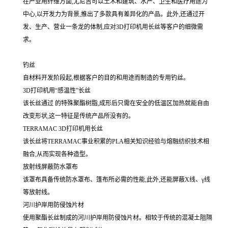
在产业用纤维方面,尤尼吉可以土木和建筑、水产、卫生和医疗用途为
中心,以开发力为背景,推出了多款具有差异化的产品。此外,还通过开
发、生产、营业一条龙的体制,应对3D打印机用长丝等客户的细微需
求。
钓丝
自材料开发阶段起,根据客户的目的和用途而制造的专用钓丝。
3D打印机用“感温性”长丝
该长丝通过 的特殊聚酯树脂,成形后只需在安全的低温区加热就能自由
改变形状,这一特征是传统产品所没有的。
TERRAMAC 3D打印机用长丝
该长丝将TERRAMAC事业积累的PLA相关知识经验与熔融纺织技术相
融合,从而实现各种造型。
放射线屏蔽防水罩布
该罩布具备传统防水罩布、篷布所必需的性能,此外,还能屏蔽X线、γ线
等放射线。
河川护岸用防侵蚀片材
使用聚酯长丝制成的河川护岸用防侵蚀片材。相较于传统的混凝土阻隔