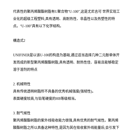
代表性的聚丙烯酸酯树脂有U聚合物“U-100”,这是尤尼吉可 世界实现工
业化的超级工程塑料,具有透明、高耐热性、非晶性以及热塑性的特
点。“U-100”具有以下化学结构。
構造式2
UNIFINER是以该U-100的构造为基础,通过适当选择几种二元酚单体开
发而成的新型聚丙烯酸酯树脂,具有透明、耐热性佳、容易且能够稳定
溶于溶剂的特点
2. 机械特性
具有传统透明树脂所不具备的优秀机械强度(强韧性)。
表面硬度较高,与铅笔硬度的HB等级相当。
3. 耐气候性
聚丙烯酸酯树脂的紫外线吸收能力很强,具有优秀的耐气候性。聚丙烯
酸酯树脂之所以具备这种特性,是因为其在吸收紫外线能量后,会引发下