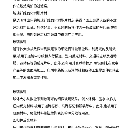
作垃圾焚烧炉的过滤袋。
玻璃纤维强化树脂片材
是透明性出色的玻璃纤维强化树脂片材,还获得了国土交通大臣的不燃
建筑材料认证。凭借轻量、不易碎的特性,作为平板玻璃的替代品,在挡
烟垂壁、隔断等建筑材料领域中得到广泛应用。
玻璃微珠
是球体大小从数微米到数毫米的细微真球玻璃微珠。利用光的反射效
果,被用于道路中心线和人行横道、逆向反光材料、交通标志以及运动
服、运动鞋等的反光片中。此外,还利用其真球特性,作为软磨料,在家电
产品等的表面精加工、印刷电路板以及注射针和各种工业零部件的精密
加工中发挥着重要作用。
玻璃微珠
球体大小从数微米到数毫米的细微玻璃微珠。混入涂料、墨水中,作为
逆向反光材料,被用于道路标识、马路标记和服装等中。此外,也被用于
研磨材料、强化材料和磁性陶瓷的粉碎分散等用途。
回归性反光材料
使用玻璃微珠制成的逆向反光材料。被用于安全背心、臂章、帽子等的