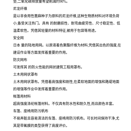
垫,二氧化碳排放量有望削减约90%。
尼龙纤维
是以非食用性蓖麻种子为原料的尼龙纤维,这种生物质材料对环境负荷
小,备受关注热门。具有 的耐磨损性、耐弯曲疲劳性、尺寸稳定性、低
温柔软性。凭借其轻量的材料特征,被用于包袋等用途。
安全网
日本 量的陆地用网。以原液着色聚酯纤维为材料,凭借其出色的强度,在
建设作业等方面发挥着重要的作用。
防灾网布
可发挥其 的防火性能的网状建筑工程用罩布。
土木用网状罩布
土木用网状罩布。凭借着高强度和刚性,在柔软地面的增强和路堤地面
的增强等作业中发挥着重要的作用。
帐篷用材料
超高强度涤纶帐篷材料。不仅具有防水性和耐久性,而且颜色丰富。
车篷、座椅用防污帆布
不易弄脏且容易清洁的车篷、座椅用防污帆布。可长时间保持干净,尤
其是带氟膜的类型获得了高度评价。