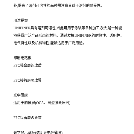
外,提高了溶剂可溶性的品种需注意其对于溶剂的耐受性。
用途提案
UNIFINER具有溶剂可溶性,因此可用于涂装等各种加工方法,是一种能
够获得广泛产品形态的材料。通过发挥UNIFINER的耐热性、透明性、
电气特性以及机械物性,能够适用于广泛用途。
印刷电路板
FPC粘合层的改质
FPC接着層の改質
光学薄膜
适用于触摸屏(OCA、离型膜改质剂)
FPC接着層の改質
光学显示基板(透明导电性薄膜)