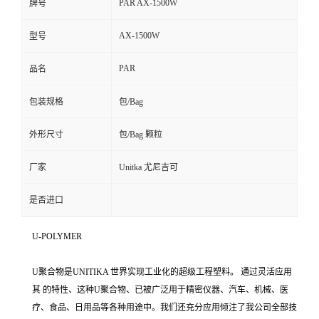
PAR AX-1500W
牌号
AX-1500W
型号
PAR
品名
包装规格
包/Bag
外形尺寸
包/Bag 颗粒
厂家
Unitka 尤尼吉可
是否进口
U-POLYMER
U聚合物是UNITIKA 世界实现工业化的超级工程塑料。 通过灵活应用
其 的特性、这种U聚合物、已被广泛用于精密仪器、汽车、机械、医
疗、食品、日用品等各种用途中。我们还充分应用倾注了我公司全部技