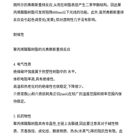
图所示的弗赖斯重排反应,从而在树脂表层产生二苯甲酮结构。因此聚
丙烯酸酯树脂可发挥阻隔400nm以下光线的功能。此外,虽然弗赖斯重排
反应会引起色调变化(发黄),但对透明性几乎没有影响。
耐候性
聚丙烯酸酯树脂的光弗赖斯重排反应
4. 电气性质
绝缘破坏强度属于热塑性树脂中的 水平。
体积电阻率高,具有绝缘性。
高温和热老化时的绝缘性也很稳定,下降很少。
介质常数(ε)和介质损耗角正切(tanδ)在较广的温度范围和频率范围内保
持稳定。
5. 抗药物性
聚丙烯酸酯树脂具有非晶性,主链上含酯键,因此要注意其对于碱性物
质、芳香族烃、卤化烃、酮类物质、热水(水蒸气)等的阻抗性有限。此