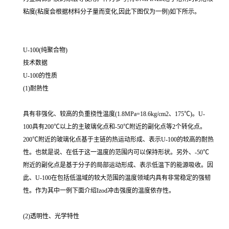
粘度(粘度会根据材料分子量而变化,因此下图仅为一例)如下所示。
U-100(纯聚合物)
技术数据
U-100的性质
(1)耐熱性
具有非强化、较高的负重挠性温度(1.8MPa=18.6kg/cm2、175℃)。U-
100具有200℃以上的主玻璃化点和-50℃附近的副化点等2个转化点。
200℃附近的玻璃化点基于主链的热运动形成、表示U-100的较高的耐热
性。也就是说、在低于这一温度的范围内可以保持形状。另外、-50℃
附近的副化点是基于分子的局部运动形成、表示低温下的能源吸收。因
此、U-100在包括低温域的较大范围的温度领域内具有非常稳定的强韧
性。作为其中一例下面介绍Izod冲击强度的温度依存性。
(2)透明性、光学特性