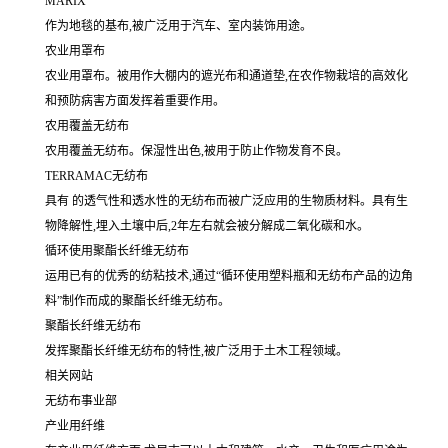
MARIX
作为地毯的基布,被广泛用于汽车、室内装饰用途。
农业用罩布
农业用罩布。被用作大棚内的遮光布和通道垫,在农作物栽培的高效化
和预防病害方面发挥着重要作用。
农用覆盖无纺布
农用覆盖无纺布。保湿性出色,被用于防止作物发育不良。
TERRAMAC无纺布
具有 的透气性和透水性的无纺布而被广泛应用的生物质材料。具有生
物降解性,埋入土壤中后,2年左右就会被分解成二氧化碳和水。
循环使用聚酯长纤维无纺布
运用已有的优秀的纺粘技术,通过“循环使用塑料瓶和无纺布产品的边角
料”制作而成的聚酯长纤维无纺布。
聚酯长纤维无纺布
发挥聚酯长纤维无纺布的特性,被广泛用于土木工程领域。
相关网站
无纺布事业部
产业用纤维