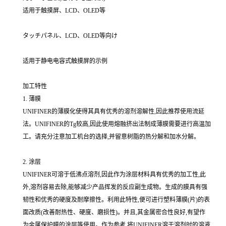
适用于触摸屏、LCD、OLED等
タッチパネル、LCD、OLED等向け
适用于静电电容式触摸屏的示例
加工特性
1. 薄膜
UNIFINER的薄膜化使得其具有优秀的溶剂溶解性,因此推荐使用流延
法。UNIFINER的Tg较高,因此使用熔融挤出法制成薄膜需要进行高温加
工。请充分注意加工机台的选择,并留意树脂的热分解和加水分解。
2. 涂层
UNIFINER可溶于低沸点溶剂,因此作为涂层材料具有优秀的加工性,此
外,溶剂容易去除,能够减少产品挥发的反应副生成物。生成的膜具有强
韧性和优秀的硬度及耐摩擦性。利用此特性,便可进行塑料薄膜(片)的表
面改质(改善耐热性、硬度、磨损性)。并且,其金属密合性良好,有望作
为金属保护膜的涂层等使用。作为参考,将UNIFINER溶于溶剂时的溶液