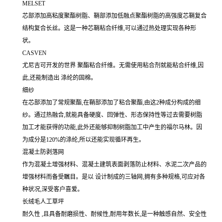
MELSET
芯部添加高粘度聚酯树脂、鞘部添加低融点聚酯树脂的高强度芯鞘复合
结构复合长丝。这是一种芯鞘粘合纤维,可以通过热处理实现各种形
状。
CASVEN
尤尼吉可开发的世界 聚酯粘合纤维。无需使用粘合剂就能粘合纤维,因
此,还能制造出 涤纶的固棉。
细纱
在芯部添加了常规聚酯,在鞘部添加了粘合聚酯,由这2种成分构成的细
纱。通过热融合,就能具备硬度、回弹性、形态保持性等过去需要树脂
加工才能获得的功能,此外还能够抑制树脂加工中产生的福尔马林。因
为成分是120%的涤纶,所以还能实现循环再生。
混凝土防剥落网
作为混凝土增强材料、混凝土建筑表面剥落防止材料、水泥二次产品的
增强材料而备受瞩目。是以 设计制成的三轴网,拥有多种规格,可应对各
种状况,深受客户喜爱。
长绒毛人工草坪
耐久性 ,且具备耐磨损性、耐候性,耐用年数长,是一种触感自然、安全性