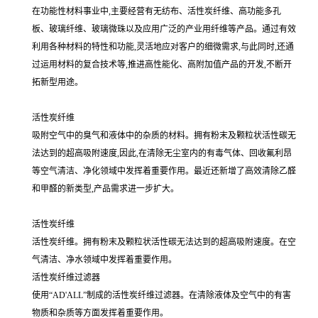
在功能性材料事业中,主要经营有无纺布、活性炭纤维、高功能多孔
板、玻璃纤维、玻璃微珠以及应用广泛的产业用纤维等产品。通过有效
利用各种材料的特性和功能,灵活地应对客户的细微需求,与此同时,还通
过运用材料的复合技术等,推进高性能化、高附加值产品的开发,不断开
拓新型用途。
活性炭纤维
吸附空气中的臭气和液体中的杂质的材料。拥有粉末及颗粒状活性碳无
法达到的超高吸附速度,因此,在清除无尘室内的有毒气体、回收氟利昂
等空气清洁、净化领域中发挥着重要作用。最近还新增了高效清除乙醛
和甲醛的新类型,产品需求进一步扩大。
活性炭纤维
活性炭纤维。拥有粉末及颗粒状活性碳无法达到的超高吸附速度。在空
气清洁、净水领域中发挥着重要作用。
活性炭纤维过滤器
使用“AD'ALL”制成的活性炭纤维过滤器。在清除液体及空气中的有害
物质和杂质等方面发挥着重要作用。