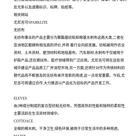
反光条以及道路标识、标牌、贴纸等。
相关网站
尤尼吉可SPARKLITE
无纺布
无纺布事业的产品主要分为聚酯基纺粘和棉基水刺布这两大类,二者在
亚洲地区都拥有相当高的评价,并将 着行业向前发展。纺粘被用作农业
资材、土木资材、屋顶材料和地毯基布、汽车部材;水刺布不仅被用于
护肤产品,还在擦拭布、医疗领域得到广泛应用。尤尼吉可将在这些领
域中建设产品品质工厂并深挖市场,另一方面,还将针对作为传统材料的
替代品而不断普及的无纺布来开发新的用途,这一点非常重要。今后,尤
尼吉可将通过合作,大力推进以产品化为目标的产品开发工作。
ELEVES
由2种成分制成的复合型纺粘无纺布。凭借其热封性能和独特的柔软性,
主要活跃在生活资材领域中。
COTTOACE
全棉的棉水刺。干净卫生,绿色环保,被用于日常生活中的多种用途。