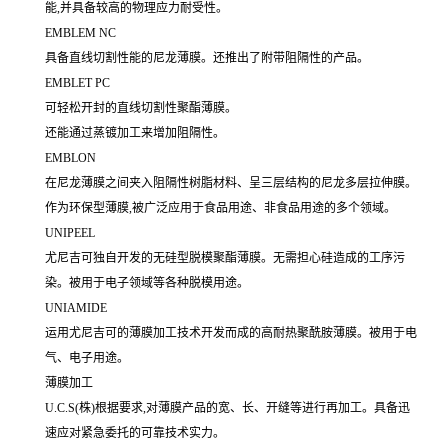
能,并具备较高的物理应力耐受性。
EMBLEM NC
具备直线切割性能的尼龙薄膜。还推出了附带阻隔性的产品。
EMBLET PC
可轻松开封的直线切割性聚酯薄膜。
还能通过蒸镀加工来增加阻隔性。
EMBLON
在尼龙薄膜之间夹入阻隔性树脂材料、呈三层结构的尼龙多层拉伸膜。
作为环保型薄膜,被广泛应用于食品用途、非食品用途的多个领域。
UNIPEEL
尤尼吉可独自开发的无硅型脱模聚酯薄膜。无需担心硅造成的工序污
染。被用于电子领域等各种脱模用途。
UNIAMIDE
运用尤尼吉可的薄膜加工技术开发而成的高耐热聚酰胺薄膜。被用于电
气、电子用途。
薄膜加工
U.C.S(株)根据要求,对薄膜产品的宽、长、开缝等进行再加工。具备迅
速应对紧急委托的可靠技术实力。