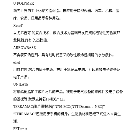
U-POLYMER
領先世界的工业化聚芳脂树脂。被应用于精密仪器、汽车、机械、医
疗、食品、日用品等各种用途。
XecoT
以尤尼吉可 的复合技术、聚合技术为基础开发而成的植物性芳香族尼
龙树脂,具有 的高性能。
ARROWBASE
不含表面活性剂、具有划时代意义的改性聚烯烃树脂的水分散体。
elitel
用ELITEL粘合的扁平电缆。被用于笔记本电脑、打印机等电子设备及
电子产品。
UNILATE
将聚酯树脂加工成片材后的产品。被用于电气设备的零部件及电子设备
的基板等,默默支持着IT相关产业。
TERRAMAC(聚乳酸树脂)“N701iECO(NTT Docomo、NEC)”
“TERRAMAC”还被用于手机的机身。生物质材料已经正式进入人类生
活。
PET resin