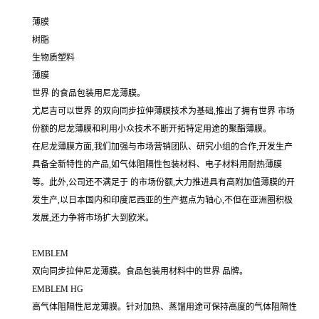
薄膜
树脂
生物质塑料
薄膜
世界 的食品包装用尼龙薄膜。
尤尼吉可以世界 的双向同步拉伸薄膜技术为基础,推出了拥有世界 市场
份额的尼龙薄膜和利用小众技术不断开拓特定用途的聚酯薄膜。
在尼龙薄膜方面,我们加强与市场营销团队、研究小组的合作,开发生产
具备全新特性的产品,如气体阻隔性包装材料、电子材料用耐热薄膜
等。此外,公司还不满足于 的市场份额,大力推进具有高附加值薄膜的开
发生产,以日本国内和印度尼西亚的生产据点为轴心,不但在亚洲圈积极
发展,还力争将市场扩大到欧米。
EMBLEM
双向同步拉伸尼龙薄膜。食品包装用材料中的世界 品牌。
EMBLEM HG
高气体阻隔性尼龙薄膜。针对加热、蒸馏用途可保持高度的气体阻隔性