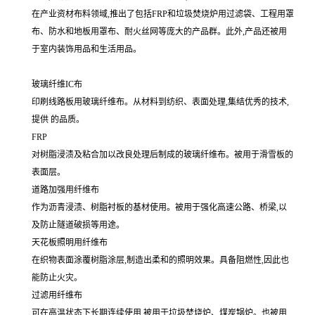
在产业资材布料领域,推出了包括FRP和垃圾焚烧炉用过滤袋、工程用罩
布、防水和地板用罩布、耐火丝网等庞大的产品群。此外,产品还被用
于室内装饰用品和生活用品。
玻璃纤维IC布
印刷线路板用玻璃纤维布。从材料到纺织、表面处理,集结优秀的技术,
提供 的品质。
FRP
对树脂浸渍及粘合加以改良处理后制成的玻璃纤维布。被用于滑雪板的
表面层。
道路加强用纤维布
作为沥青浸渍、树脂衬板的基材使用。被用于强化高速公路、桥梁,以
及防止隧道破损等用途。
天花板照明用纤维布
在织物表面涂覆树脂涂层,制造出柔和的照明效果。具备阻燃性,因此也
能防止火灾。
过滤用纤维布
可在高温状态下长期连续使用,被用于垃圾焚烧炉、煤炭锅炉。也被用