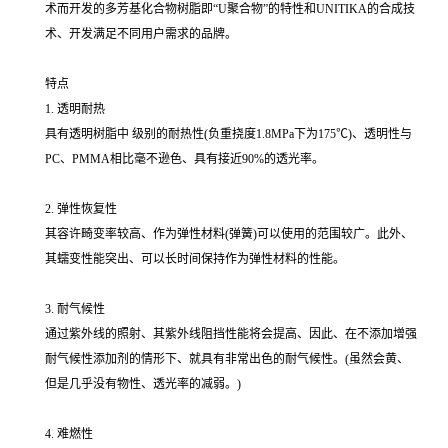
术而开发的多芳基化合物树脂即“U聚合物”的特性和UNITIKA的合成技
术、开发满足不同用户需求的品牌。
特点
1. 透明耐热
具有透明树脂中 级别的耐热性(负重挠度1.8MPa下为175℃)、透明性与
PC、PMMA相比毫不逊色、具有接近90%的透光率。
2. 弹性恢复性
其容许畸变率较高、作为弹性材料(弹簧)可以使用的范围较广。此外、
其蠕变性能突出、可以长时间保持作为弹性材料的性能。
3. 耐气候性
通过紫外线的照射、其紫外线阻挡性能将会提高、因此、在不添加增强
耐气候性添加剂的情形下、就具有非常出色的耐气候性。(虽然会黄、
但是几乎没有物性、透光率的减弱。)
4. 难燃性