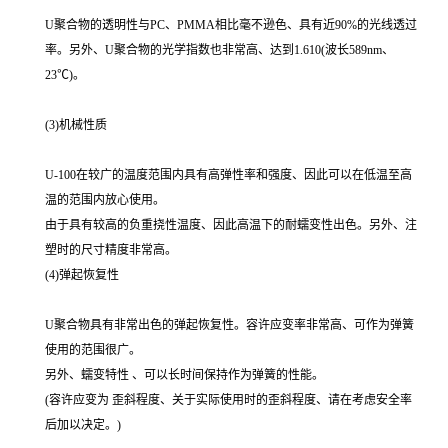
U聚合物的透明性与PC、PMMA相比毫不逊色、具有近90%的光线透过
率。另外、U聚合物的光学指数也非常高、达到1.610(波长589nm、
23℃)。
(3)机械性质
U-100在较广的温度范围内具有高弹性率和强度、因此可以在低温至高
温的范围内放心使用。
由于具有较高的负重挠性温度、因此高温下的耐蠕变性出色。另外、注
塑时的尺寸精度非常高。
(4)弹起恢复性
U聚合物具有非常出色的弹起恢复性。容许应变率非常高、可作为弹簧
使用的范围很广。
另外、蠕变特性 、可以长时间保持作为弹簧的性能。
(容许应变为 歪斜程度、关于实际使用时的歪斜程度、请在考虑安全率
后加以决定。)