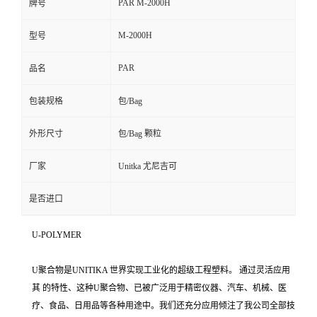
PAR M-2000H
牌号
M-2000H
型号
PAR
品名
包装规格
包/Bag
外形尺寸
包/Bag 颗粒
厂家
Unitka 尤尼吉可
是否进口
U-POLYMER
U聚合物是UNITIKA 世界实现工业化的超级工程塑料。 通过灵活应用
其 的特性、这种U聚合物、已被广泛用于精密仪器、汽车、机械、医
疗、食品、日用品等各种用途中。我们还充分应用倾注了我公司全部技