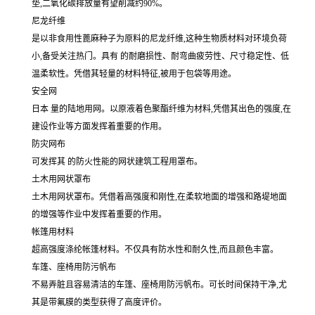
垫,二氧化碳排放量有望削减约90%。
尼龙纤维
是以非食用性蓖麻种子为原料的尼龙纤维,这种生物质材料对环境负荷
小,备受关注热门。具有 的耐磨损性、耐弯曲疲劳性、尺寸稳定性、低
温柔软性。凭借其轻量的材料特征,被用于包袋等用途。
安全网
日本 量的陆地用网。以原液着色聚酯纤维为材料,凭借其出色的强度,在
建设作业等方面发挥着重要的作用。
防灾网布
可发挥其 的防火性能的网状建筑工程用罩布。
土木用网状罩布
土木用网状罩布。凭借着高强度和刚性,在柔软地面的增强和路堤地面
的增强等作业中发挥着重要的作用。
帐篷用材料
超高强度涤纶帐篷材料。不仅具有防水性和耐久性,而且颜色丰富。
车篷、座椅用防污帆布
不易弄脏且容易清洁的车篷、座椅用防污帆布。可长时间保持干净,尤
其是带氟膜的类型获得了高度评价。