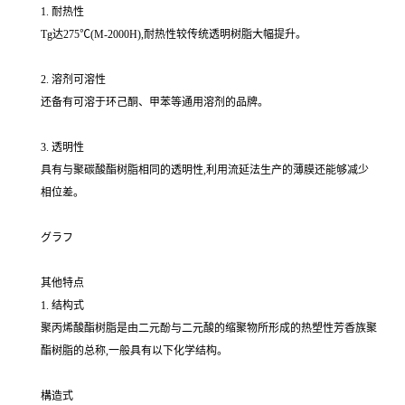
1. 耐热性
Tg达275℃(M-2000H),耐热性较传统透明树脂大幅提升。
2. 溶剂可溶性
还备有可溶于环己酮、甲苯等通用溶剂的品牌。
3. 透明性
具有与聚碳酸酯树脂相同的透明性,利用流延法生产的薄膜还能够减少
相位差。
グラフ
其他特点
1. 结构式
聚丙烯酸酯树脂是由二元酚与二元酸的缩聚物所形成的热塑性芳香族聚
酯树脂的总称,一般具有以下化学结构。
構造式