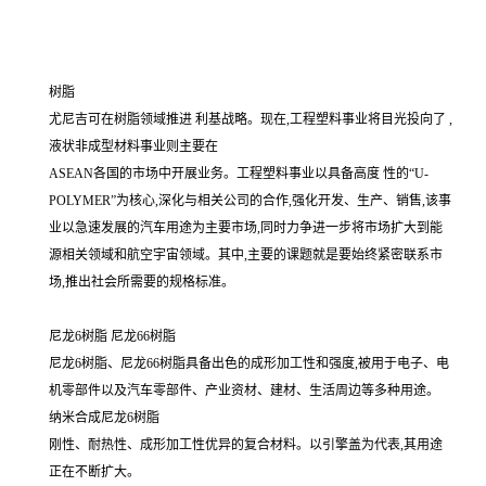
树脂
尤尼吉可在树脂领域推进 利基战略。现在,工程塑料事业将目光投向了 ,
液状非成型材料事业则主要在
ASEAN各国的市场中开展业务。工程塑料事业以具备高度 性的“U-
POLYMER”为核心,深化与相关公司的合作,强化开发、生产、销售,该事
业以急速发展的汽车用途为主要市场,同时力争进一步将市场扩大到能
源相关领域和航空宇宙领域。其中,主要的课题就是要始终紧密联系市
场,推出社会所需要的规格标准。
尼龙6树脂 尼龙66树脂
尼龙6树脂、尼龙66树脂具备出色的成形加工性和强度,被用于电子、电
机零部件以及汽车零部件、产业资材、建材、生活周边等多种用途。
纳米合成尼龙6树脂
刚性、耐热性、成形加工性优异的复合材料。以引擎盖为代表,其用途
正在不断扩大。