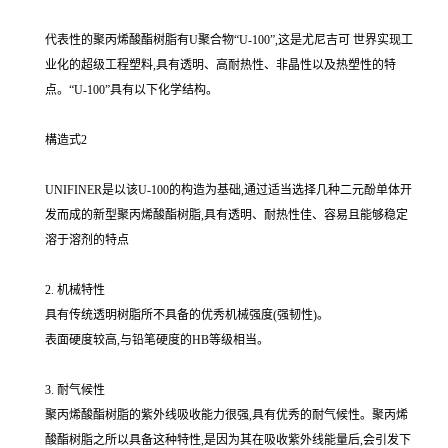
代表性的聚丙烯酸酯树脂有U聚合物“U-100”,这是尤尼吉可 世界实现工
业化的超级工程塑料,具有透明、高耐热性、非晶性以及热塑性的特
点。“U-100”具有以下化学结构。
構造式2
UNIFINER是以该U-100的构造为基础,通过适当选择几种二元酚单体开
发而成的新型聚丙烯酸酯树脂,具有透明、耐热性佳、容易且能够稳定
溶于溶剂的特点
2. 机械特性
具有传统透明树脂所不具备的优秀机械强度(强韧性)。
表面硬度较高,与铅笔硬度的HB等级相当。
3. 耐气候性
聚丙烯酸酯树脂的紫外线吸收能力很强,具有优秀的耐气候性。聚丙烯
酸酯树脂之所以具备这种特性,是因为其在吸收紫外线能量后,会引发下