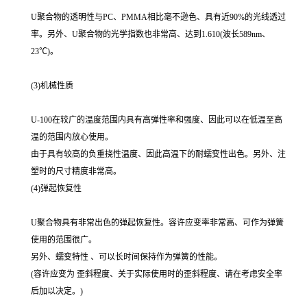
U聚合物的透明性与PC、PMMA相比毫不逊色、具有近90%的光线透过
率。另外、U聚合物的光学指数也非常高、达到1.610(波长589nm、
23℃)。
(3)机械性质
U-100在较广的温度范围内具有高弹性率和强度、因此可以在低温至高
温的范围内放心使用。
由于具有较高的负重挠性温度、因此高温下的耐蠕变性出色。另外、注
塑时的尺寸精度非常高。
(4)弹起恢复性
U聚合物具有非常出色的弹起恢复性。容许应变率非常高、可作为弹簧
使用的范围很广。
另外、蠕变特性 、可以长时间保持作为弹簧的性能。
(容许应变为 歪斜程度、关于实际使用时的歪斜程度、请在考虑安全率
后加以决定。)