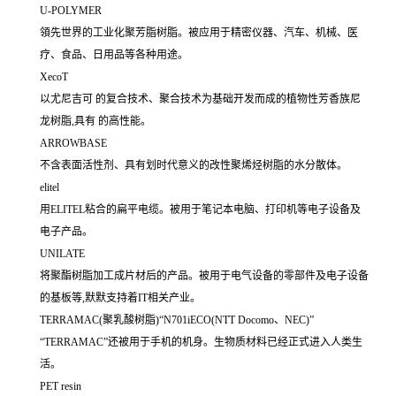
U-POLYMER
領先世界的工业化聚芳脂树脂。被应用于精密仪器、汽车、机械、医
疗、食品、日用品等各种用途。
XecoT
以尤尼吉可 的复合技术、聚合技术为基础开发而成的植物性芳香族尼
龙树脂,具有 的高性能。
ARROWBASE
不含表面活性剂、具有划时代意义的改性聚烯烃树脂的水分散体。
elitel
用ELITEL粘合的扁平电缆。被用于笔记本电脑、打印机等电子设备及
电子产品。
UNILATE
将聚酯树脂加工成片材后的产品。被用于电气设备的零部件及电子设备
的基板等,默默支持着IT相关产业。
TERRAMAC(聚乳酸树脂)“N701iECO(NTT Docomo、NEC)”
“TERRAMAC”还被用于手机的机身。生物质材料已经正式进入人类生
活。
PET resin