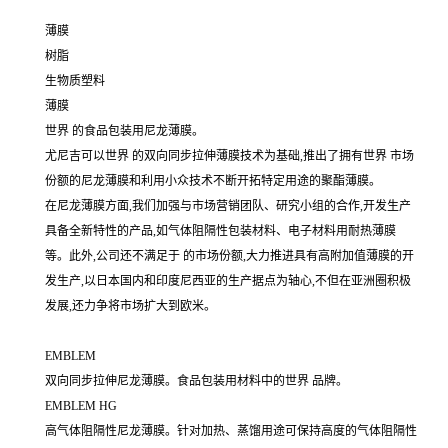
薄膜
树脂
生物质塑料
薄膜
世界 的食品包装用尼龙薄膜。
尤尼吉可以世界 的双向同步拉伸薄膜技术为基础,推出了拥有世界 市场
份额的尼龙薄膜和利用小众技术不断开拓特定用途的聚酯薄膜。
在尼龙薄膜方面,我们加强与市场营销团队、研究小组的合作,开发生产
具备全新特性的产品,如气体阻隔性包装材料、电子材料用耐热薄膜
等。此外,公司还不满足于 的市场份额,大力推进具有高附加值薄膜的开
发生产,以日本国内和印度尼西亚的生产据点为轴心,不但在亚洲圈积极
发展,还力争将市场扩大到欧米。
EMBLEM
双向同步拉伸尼龙薄膜。食品包装用材料中的世界 品牌。
EMBLEM HG
高气体阻隔性尼龙薄膜。针对加热、蒸馏用途可保持高度的气体阻隔性