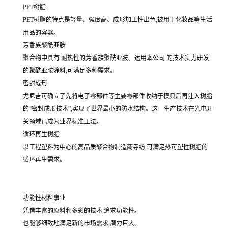
PET树脂
PET树脂的特点是轻量、强度高、成形加工性出色,被用于化妆品等生活
用品的容器。
芳香族聚酰亚胺
聚合物中具有 耐热性的芳香族聚酰亚胺。运用本公司 的技术实力研发
的聚酰亚胺涂料,可满足多种需求。
密封成形
尤尼吉可确立了先将电子零部件等主要零部件收纳于模具后再注入树脂
的“密封成形技术”,实现了世界最小的防水结构。这一生产技术在光电开
关领域已成为业界标准工法。
循环再生树脂
以工程塑料为中心的高品质聚合物制造商寺纺,可满足热可塑性树脂的
循环再生需求。
功能性材料事业
凭借丰富的原料和多彩的技术,追求功能性。
也能够细致地满足新的市场需求,潜力巨大。