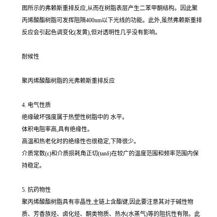
图所示的弗赖斯重排反应,从而在树脂表层产生二苯甲酮结构。因此聚
丙烯酸酯树脂可发挥阻隔400nm以下光线的功能。此外,虽然弗赖斯重排
反应会引起色调变化(发黄),但对透明性几乎没有影响。
耐候性
聚丙烯酸酯树脂的光弗赖斯重排反应
4. 电气性质
绝缘破坏强度属于热塑性树脂中的 水平。
体积电阻率高,具有绝缘性。
高温和热老化时的绝缘性也很稳定,下降很少。
介质常数(ε)和介质损耗角正切(tanδ)在较广的温度范围和频率范围内保
持稳定。
5. 抗药物性
聚丙烯酸酯树脂具有非晶性,主链上含酯键,因此要注意其对于碱性物
质、芳香族烃、卤化烃、酮类物质、热水(水蒸气)等的阻抗性有限。此