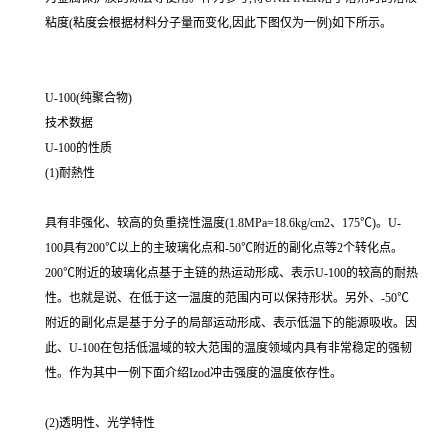
粘度(粘度会根据材料分子量而变化,因此下图仅为一例)如下所示。
U-100(纯聚合物)
技术数据
U-100的性质
(1)耐熱性
具有非强化、较高的负重挠性温度(1.8MPa=18.6kg/cm2、175℃)。U-
100具有200℃以上的主玻璃化点和-50℃附近的副化点等2个转化点。
200℃附近的玻璃化点基于主链的热运动形成、表示U-100的较高的耐热
性。也就是说、在低于这一温度的范围内可以保持形状。另外、-50℃
附近的副化点是基于分子的局部运动形成、表示低温下的能源吸收。因
此、U-100在包括低温域的较大范围的温度领域内具有非常稳定的强韧
性。作为其中一例下面介绍Izod冲击强度的温度依存性。
(2)透明性、光学特性