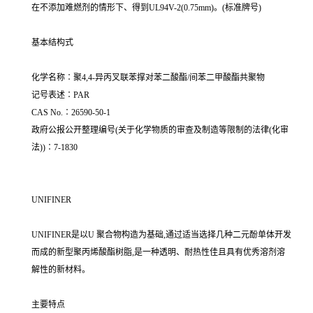
在不添加难燃剂的情形下、得到UL94V-2(0.75mm)。(标准牌号)
基本结构式
化学名称∶聚4,4-异丙叉联苯撑对苯二酸酯/间苯二甲酸酯共聚物
记号表述∶PAR
CAS No.∶26590-50-1
政府公报公开整理编号(关于化学物质的审查及制造等限制的法律(化审
法))∶7-1830
UNIFINER
UNIFINER是以U 聚合物构造为基础,通过适当选择几种二元酚单体开发
而成的新型聚丙烯酸酯树脂,是一种透明、耐热性佳且具有优秀溶剂溶
解性的新材料。
主要特点