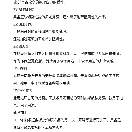
能,并具备较高的物理应力耐受性。
EMBLEM NC
具备直线切割性能的尼龙薄膜。还推出了附带阻隔性的产品。
EMBLET PC
可轻松开封的直线切割性聚酯薄膜。
还能通过蒸镀加工来增加阻隔性。
EMBLON
在尼龙薄膜之间夹入阻隔性树脂材料、呈三层结构的尼龙多层拉伸膜。
作为环保型薄膜,被广泛应用于食品用途、非食品用途的多个领域。
UNIPEEL
尤尼吉可独自开发的无硅型脱模聚酯薄膜。无需担心硅造成的工序污
染。被用于电子领域等各种脱模用途。
UNIAMIDE
运用尤尼吉可的薄膜加工技术开发而成的高耐热聚酰胺薄膜。被用于电
气、电子用途。
薄膜加工
U.C.S(株)根据要求,对薄膜产品的宽、长、开缝等进行再加工。具备迅
速应对紧急委托的可靠技术实力。