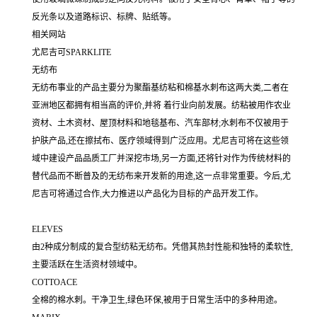
反光条以及道路标识、标牌、贴纸等。
相关网站
尤尼吉可SPARKLITE
无纺布
无纺布事业的产品主要分为聚酯基纺粘和棉基水刺布这两大类,二者在
亚洲地区都拥有相当高的评价,并将 着行业向前发展。纺粘被用作农业
资材、土木资材、屋顶材料和地毯基布、汽车部材;水刺布不仅被用于
护肤产品,还在擦拭布、医疗领域得到广泛应用。尤尼吉可将在这些领
域中建设产品品质工厂并深挖市场,另一方面,还将针对作为传统材料的
替代品而不断普及的无纺布来开发新的用途,这一点非常重要。今后,尤
尼吉可将通过合作,大力推进以产品化为目标的产品开发工作。
ELEVES
由2种成分制成的复合型纺粘无纺布。凭借其热封性能和独特的柔软性,
主要活跃在生活资材领域中。
COTTOACE
全棉的棉水刺。干净卫生,绿色环保,被用于日常生活中的多种用途。