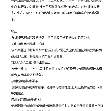
在产业用纤维方面,尤尼吉可以土木和建筑、水产、卫生和医疗用途为
中心,以开发力为背景,推出了多款具有差异化的产品。此外,还通过开
发、生产、营业一条龙的体制,应对3D打印机用长丝等客户的细微需
求。
钓丝
自材料开发阶段起,根据客户的目的和用途而制造的专用钓丝。
3D打印机用“感温性”长丝
该长丝通过 的特殊聚酯树脂,成形后只需在安全的低温区加热就能自由
改变形状,这一特征是传统产品所没有的。
TERRAMAC 3D打印机用长丝
该长丝将TERRAMAC事业积累的PLA相关知识经验与熔融纺织技术相
融合,从而实现各种造型。
放射线屏蔽防水罩布
该罩布具备传统防水罩布、篷布所必需的性能,此外,还能屏蔽X线、γ线
等放射线。
河川护岸用防侵蚀片材
使用聚酯长丝制成的河川护岸用防侵蚀片材。相较于传统的混凝土阻隔