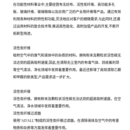
在功能性材料事业中,主要经营有无纺布、活性炭纤维、高功能多孔
板、玻璃纤维、玻璃微珠以及应用广泛的产业用纤维等产品。通过有效
利用各种材料的特性和功能,灵活地应对客户的细微需求,与此同时,还通
过运用材料的复合技术等,推进高性能化、高附加值产品的开发,不断开
拓新型用途。
活性炭纤维
吸附空气中的臭气和液体中的杂质的材料。拥有粉末及颗粒状活性碳无
法达到的超高吸附速度,因此,在清除无尘室内的有毒气体、回收氟利昂
等空气清洁、净化领域中发挥着重要作用。最近还新增了高效清除乙醛
和甲醛的新类型,产品需求进一步扩大。
活性炭纤维
活性炭纤维。拥有粉末及颗粒状活性碳无法达到的超高吸附速度。在空
气清洁、净水领域中发挥着重要作用。
活性炭纤维过滤器
使用“AD'ALL”制成的活性炭纤维过滤器。在清除液体及空气中的有害
物质和杂质等方面发挥着重要作用。