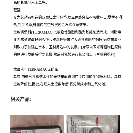
高的长绒毛人工草坪。
鞋垫
专为劳动者打造的双层拉舍尔鞋垫,以立体蜂窝结构吸收冲击,夏季不闷
热,到了冬季,鞋垫内的空气层还会发挥保湿效果。
生物质塑料(TERRAMAC)以植物性聚酯乳酸为基础制造而成。树脂事
业力求通过改良耐久性和难燃性等来扩大改性树脂的销售,无纺布事业
则致力于加强在土木、卫材用途中的发展。(对取自玉米等植物性原料
的糖进行发酵后得到乳酸,然后对乳酸进行聚合加工而生成的塑料)
尤尼吉可TERRAMAC无纺布
具有 的透气性和透水性的无纺布而得到广泛应用的生物质材料。具有
生物降解性,因此,在埋入土壤数年后,将分解成水和二氧化碳。
相关产品：