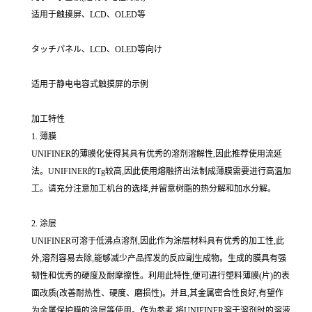
适用于触摸屏、LCD、OLED等
タッチパネル、LCD、OLED等向け
适用于静电电容式触摸屏的示例
加工特性
1. 薄膜
UNIFINER的薄膜化使得其具有优秀的溶剂溶解性,因此推荐使用流延
法。UNIFINER的Tg较高,因此使用熔融挤出法制成薄膜需要进行高温加
工。请充分注意加工机台的选择,并留意树脂的热分解和加水分解。
2. 涂层
UNIFINER可溶于低沸点溶剂,因此作为涂层材料具有优秀的加工性,此
外,溶剂容易去除,能够减少产品挥发的反应副生成物。生成的膜具有强
韧性和优秀的硬度及耐摩擦性。利用此特性,便可进行塑料薄膜(片)的表
面改质(改善耐热性、硬度、磨损性)。并且,其金属密合性良好,有望作
为金属保护膜的涂层等使用。作为参考,将UNIFINER溶于溶剂时的溶液