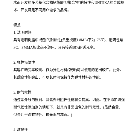
术而开发的多芳基化合物树脂即“U聚合物”的特性和UNITIKA的合成技
术、开发满足不同用户需求的品牌。
特点
1. 透明耐热
具有透明树脂中 级别的耐热性(负重挠度1.8MPa下为175℃)、透明性与
PC、PMMA相比毫不逊色、具有接近90%的透光率。
2. 弹性恢复性
其容许畸变率较高、作为弹性材料(弹簧)可以使用的范围较广。此外、
其蠕变性能突出、可以长时间保持作为弹性材料的性能。
3. 耐气候性
通过紫外线的照射、其紫外线阻挡性能将会提高、因此、在不添加增强
耐气候性添加剂的情形下、就具有非常出色的耐气候性。(虽然会黄、
但是几乎没有物性、透光率的减弱。)
4. 难燃性