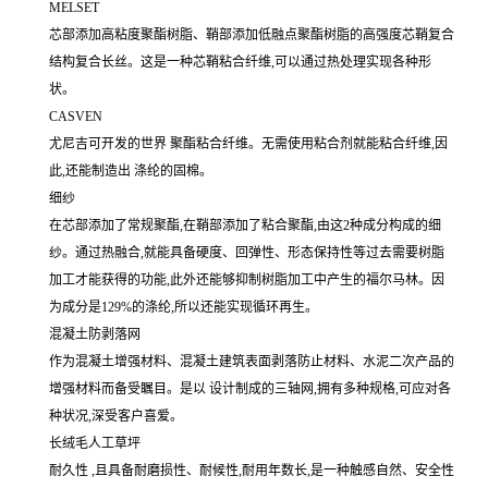
MELSET
芯部添加高粘度聚酯树脂、鞘部添加低融点聚酯树脂的高强度芯鞘复合
结构复合长丝。这是一种芯鞘粘合纤维,可以通过热处理实现各种形
状。
CASVEN
尤尼吉可开发的世界 聚酯粘合纤维。无需使用粘合剂就能粘合纤维,因
此,还能制造出 涤纶的固棉。
细纱
在芯部添加了常规聚酯,在鞘部添加了粘合聚酯,由这2种成分构成的细
纱。通过热融合,就能具备硬度、回弹性、形态保持性等过去需要树脂
加工才能获得的功能,此外还能够抑制树脂加工中产生的福尔马林。因
为成分是129%的涤纶,所以还能实现循环再生。
混凝土防剥落网
作为混凝土增强材料、混凝土建筑表面剥落防止材料、水泥二次产品的
增强材料而备受瞩目。是以 设计制成的三轴网,拥有多种规格,可应对各
种状况,深受客户喜爱。
长绒毛人工草坪
耐久性 ,且具备耐磨损性、耐候性,耐用年数长,是一种触感自然、安全性