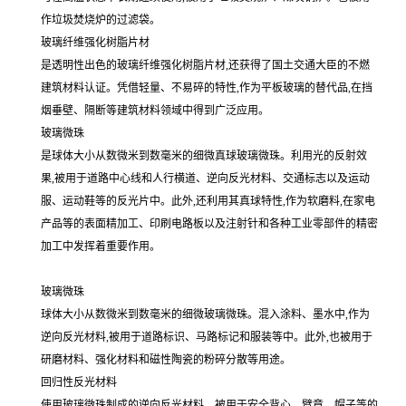
作垃圾焚烧炉的过滤袋。
玻璃纤维强化树脂片材
是透明性出色的玻璃纤维强化树脂片材,还获得了国土交通大臣的不燃
建筑材料认证。凭借轻量、不易碎的特性,作为平板玻璃的替代品,在挡
烟垂壁、隔断等建筑材料领域中得到广泛应用。
玻璃微珠
是球体大小从数微米到数毫米的细微真球玻璃微珠。利用光的反射效
果,被用于道路中心线和人行横道、逆向反光材料、交通标志以及运动
服、运动鞋等的反光片中。此外,还利用其真球特性,作为软磨料,在家电
产品等的表面精加工、印刷电路板以及注射针和各种工业零部件的精密
加工中发挥着重要作用。
玻璃微珠
球体大小从数微米到数毫米的细微玻璃微珠。混入涂料、墨水中,作为
逆向反光材料,被用于道路标识、马路标记和服装等中。此外,也被用于
研磨材料、强化材料和磁性陶瓷的粉碎分散等用途。
回归性反光材料
使用玻璃微珠制成的逆向反光材料。被用于安全背心、臂章、帽子等的