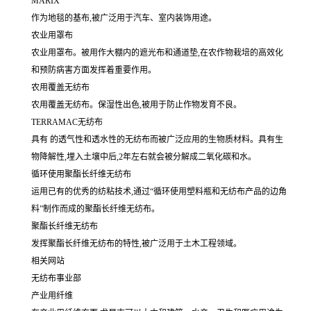
MARIX
作为地毯的基布,被广泛用于汽车、室内装饰用途。
农业用罩布
农业用罩布。被用作大棚内的遮光布和通道垫,在农作物栽培的高效化
和预防病害方面发挥着重要作用。
农用覆盖无纺布
农用覆盖无纺布。保湿性出色,被用于防止作物发育不良。
TERRAMAC无纺布
具有 的透气性和透水性的无纺布而被广泛应用的生物质材料。具有生
物降解性,埋入土壤中后,2年左右就会被分解成二氧化碳和水。
循环使用聚酯长纤维无纺布
运用已有的优秀的纺粘技术,通过“循环使用塑料瓶和无纺布产品的边角
料”制作而成的聚酯长纤维无纺布。
聚酯长纤维无纺布
发挥聚酯长纤维无纺布的特性,被广泛用于土木工程领域。
相关网站
无纺布事业部
产业用纤维