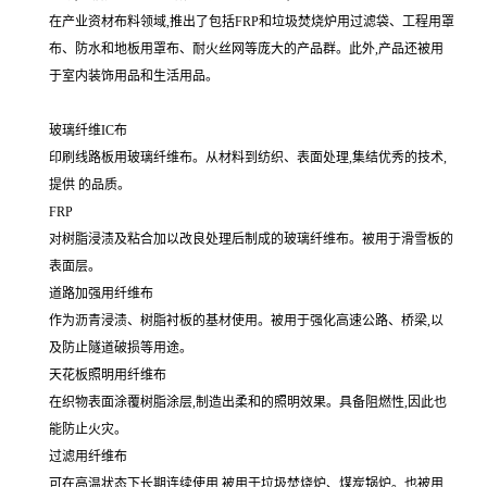
在产业资材布料领域,推出了包括FRP和垃圾焚烧炉用过滤袋、工程用罩
布、防水和地板用罩布、耐火丝网等庞大的产品群。此外,产品还被用
于室内装饰用品和生活用品。
玻璃纤维IC布
印刷线路板用玻璃纤维布。从材料到纺织、表面处理,集结优秀的技术,
提供 的品质。
FRP
对树脂浸渍及粘合加以改良处理后制成的玻璃纤维布。被用于滑雪板的
表面层。
道路加强用纤维布
作为沥青浸渍、树脂衬板的基材使用。被用于强化高速公路、桥梁,以
及防止隧道破损等用途。
天花板照明用纤维布
在织物表面涂覆树脂涂层,制造出柔和的照明效果。具备阻燃性,因此也
能防止火灾。
过滤用纤维布
可在高温状态下长期连续使用,被用于垃圾焚烧炉、煤炭锅炉。也被用