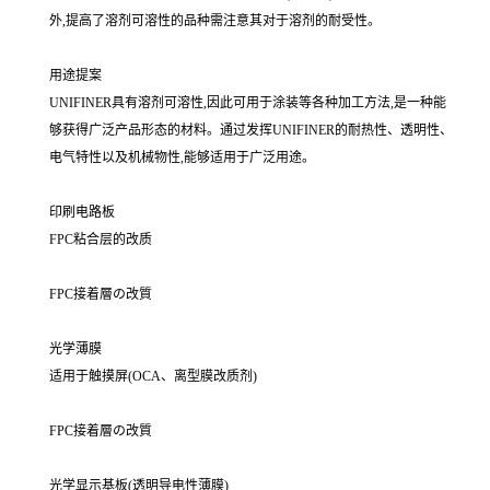
外,提高了溶剂可溶性的品种需注意其对于溶剂的耐受性。
用途提案
UNIFINER具有溶剂可溶性,因此可用于涂装等各种加工方法,是一种能
够获得广泛产品形态的材料。通过发挥UNIFINER的耐热性、透明性、
电气特性以及机械物性,能够适用于广泛用途。
印刷电路板
FPC粘合层的改质
FPC接着層の改質
光学薄膜
适用于触摸屏(OCA、离型膜改质剂)
FPC接着層の改質
光学显示基板(透明导电性薄膜)