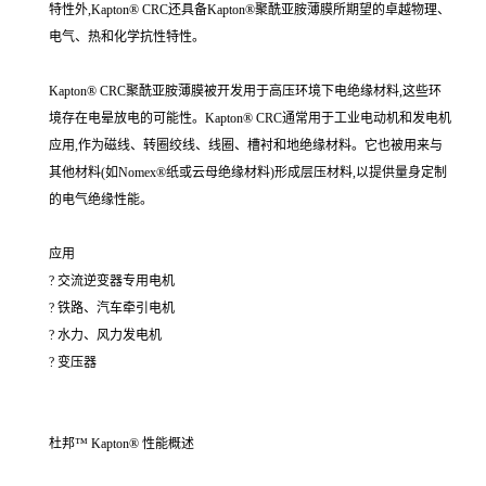
特性外,Kapton® CRC还具备Kapton®聚酰亚胺薄膜所期望的卓越物理、
电气、热和化学抗性特性。
Kapton® CRC聚酰亚胺薄膜被开发用于高压环境下电绝缘材料,这些环
境存在电晕放电的可能性。Kapton® CRC通常用于工业电动机和发电机
应用,作为磁线、转圈绞线、线圈、槽衬和地绝缘材料。它也被用来与
其他材料(如Nomex®纸或云母绝缘材料)形成层压材料,以提供量身定制
的电气绝缘性能。
应用
? 交流逆变器专用电机
? 铁路、汽车牵引电机
? 水力、风力发电机
? 变压器
杜邦™ Kapton® 性能概述