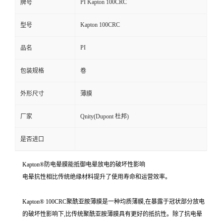
PI Kapton 100CRC
牌号
Kapton 100CRC
型号
PI
品名
包装规格
卷
外形尺寸
薄膜
厂家
Qnity(Dupont 杜邦)
是否进口
Kapton®防电晕膜能抵御电晕放电的破坏性影响
电晕抗性相比传统绝缘材料提升了使用寿命和运营效率。
Kapton® 100CRC聚酰亚胺薄膜是一种均质薄膜,在暴露于冠状部分放电
的破坏性影响下,比传统聚酰亚胺薄膜具有更好的抵抗性。除了抗电晕