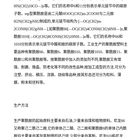
HN(CH2)10CO—]n等。它们的名称中6和11分别表示单元链节中的碳原
子数。mp型聚酰胺是由二元酸HOOC(CH2)m-2COOH与二元胺
H2N(CH2)pNH2制成的,单元链节结构为:[—OC(CH2)m-
2CONH(CH2)pNH—],如聚酰胺66[—OC(CH2)4CONH(CH2)6NH—]n,聚
酰胺1010[—OC(CH2)8CONH(CH2)10NH—]n等。它们的名称中66和
1010分别表示单元链节中酸和胺的碳原子数。工业生产的聚酰胺塑料主
要品种有聚酰胺66、聚酰胺6、聚酰胺610、聚酰胺1010、聚酰胺11、聚
酰胺12和共聚酰胺等。按聚酰胺中加入的添加剂不同,聚酰胺又有增
强、耐磨、微晶、防老化等不同的改性品种;按加工成型的方法,可分为
注塑、挤出、模压、浇铸、烧结等品种;按其形态还可分为粒料、薄
膜、粉末和坯料等。
生产方法
生产聚酰胺的起始原料主要来自石油,少量来自煤和植物原料。尼龙66
又称聚己二酰己二胺,它的单体己二酸、己二胺和聚酰胺6的单体己内酰
胺均主要来自苯加氢制得的环己烷,少部分来自苯酚。尼龙610和尼龙