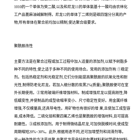
1010的一个单体为癸二酸,以及和尼龙11的单体氨基十一酸均由农林化
工产品蓖麻油碱解制得。尼龙12的单体丁二烯则是碳四馏分分离的产
物,所有单体在聚合前均加以精制,使达聚合级要求。
聚酰胺改性
主要方法是在聚合过程或加工过程中加入适量的添加剂,以赋予树脂多
种不同的特性,使之适于多种不同的使用场合。常用的添加剂有:①稳定
剂。包括热稳定剂和光稳定剂,它们分别能提高聚酰胺的抗氧化性和耐
光性,制得防老化尼龙。若加入细分散的炭黑2%(质量),聚酰胺便可在室
外长期使用。②常用玻璃纤维增强材料。制成增强尼龙以提高刚性,降
低蠕变性,并使制品的成型收缩率变小、尺寸稳定性变好。用金属纤维
增强,不仅模量高,还具导电性。用矿物也有很好的增 果,且使加工成型容
易,成本降低。二硫化钼和聚四氟乙烯也是聚酰胺的增强材料,且可提高
耐磨性。③成核添加剂。用于制得微结晶尼龙,可加快脱模时间,使成型
周期缩短20%~30%。此外,根据用途不同,还可加增塑剂和润滑剂等。
另一种改性的方法是共聚,共聚尼龙是良好的包覆材料和衬垫密封材料;