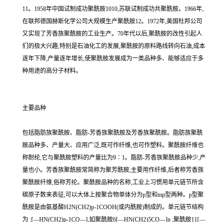
11。1958年中国试制成功聚酰胺1010,苏联试制成功共聚酰胺。1966年,
在联邦德国赫斯化学公司大规模生产聚酰胺12。1972年,美国杜邦公司
又实现了芳香族聚酰胺的工业生产。70年代以后,聚酰胺的改性引起人
们的极大兴趣,特别是石油化工的发展,聚酰胺的原料路线转向石油,成本
逐年下降,产量逐年增长,使聚酰胺发展成为一类品种多、能够适应于多
种用途的高分子材料。
主要品种
包括脂肪族聚酰胺、脂肪-芳香族聚酰胺及芳香族聚酰胺。脂肪族聚酰
胺品种多、产量大、应用广泛,既可作纤维,也可作塑料。聚酰胺纤维也
称耐纶,它与聚酰胺塑料的产量比为9∶1。脂肪-芳香族聚酰胺品种少,产
量也小。芳香族聚酰胺常简称为聚芳酰胺,主要用作纤维,后者称芳香族
聚酰胺纤维,俗称芳纶。聚酰胺品种的名称,工业上习惯用单元链节所含
碳原子数来表征,可以大体上按聚合物单体分为p型和mp型两种。p型聚
酰胺是由氨基酸H2N(CH2)p-1COOH(或内酰胺)制成的。单元链节结构
为 :[—HN(CH2)p-1CO—],如聚酰胺6[—HN(CH2)5CO—]n ;聚酰胺11[—