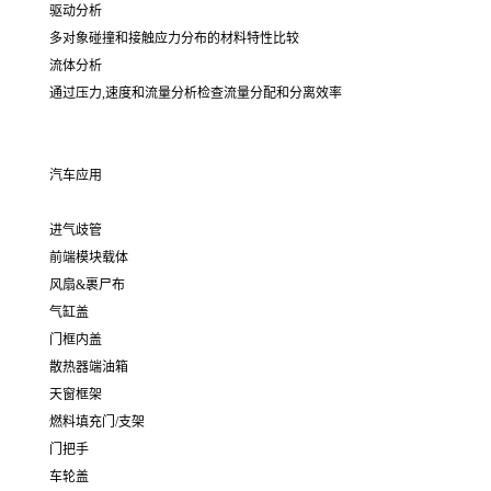
驱动分析
多对象碰撞和接触应力分布的材料特性比较
流体分析
通过压力,速度和流量分析检查流量分配和分离效率
汽车应用
进气歧管
前端模块载体
风扇&裹尸布
气缸盖
门框内盖
散热器端油箱
天窗框架
燃料填充门/支架
门把手
车轮盖