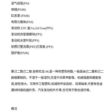
进气歧管(PA6
侧镜(PA66)
缸恙罩 (PA66)
有限元载体(PA6)
发动机 EAV 盖/1st,2rd Gear(PPA)
发动机热管理模块(PPS)
发动机水泵叶轮(PPS)
前照灯整流罩(PBT)灯底板 (PPS)
链护板(PA66)
聚己二酰己二胺,俗称尼龙-66,是一种热塑性树脂,一般是由己二酸和己二
胺缩聚制的。不溶于一般溶剂,仅溶于间苯甲酚等。机械强度和硬度很
高,刚性很大。可用作工程塑料,机械附件如齿轮、润滑轴承,代替有色金
属材料做机器外壳、汽车发动机叶片等,也可用于制合成纤维。
概况