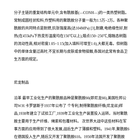
分子主链的重复结构单元中,含有酰胺基(—CONH—)的一类热塑树脂。
常制成圆柱状粒料,作塑料用的聚酰胺分子量一般为1.5万~2万。各种聚
酰胺的共同特点是耐燃,抗张强度高(达104MPa) [3],耐磨,电绝缘性好,耐
热(在455kPa下热变形温度均在150℃以上),熔点150~250℃,熔融态树脂
的流动性高,相对密度1.05~1.15(加入填料可增至1.6),大都无毒。但树脂
中的单体含量过高时,不宜长期与皮肤或食物接触,各国对此常有食品卫
生方面的规定。
尼龙制品
沿革 最早工业化生产的聚酰胺品种是聚酰胺66(即尼龙66),美国杜邦公
司W.H.卡罗瑟斯于1937年公布了 个专利,制得聚酰胺纤维(尼龙丝)样
品,1938年建立了试验工厂,1939年工业化生产装置投入运转。当时聚酰
胺主要用于生产纤维、绳索和包覆材料。 次世界大战中这些材料在军
事方面的应用得到了很大发展,战后生产了薄膜和塑料。1941年,聚酰胺6
在德国投入生产,随后又开发了聚酰胺610。1950年法国开发了聚酰胺