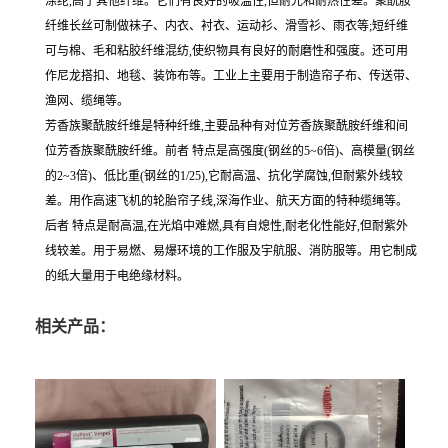
涤纶,高于其他纤维。它们有良好的吸温性,但耐光和耐热性差。聚酰胺
纤维长丝可制做袜子、内衣、衬衣、运动衫、滑雪衫、雨衣等;短纤维
可与棉、毛和粘胶纤维混纺,使织物具有良好的耐磨性和强度。还可用
作尼龙搭扣、地毯、装饰布等。工业上主要用于制造帘子布、传送带、
渔网、缆绳等。
芳香族聚酰胺纤维是特种纤维,主要品种有对位芳香族聚酰胺纤维和间
位芳香族聚酰胺纤维。前者 特点是高强度(钢丝的5~6倍)、高模量(钢丝
的2~3倍)、低比重(钢丝的1/25),它耐高温、抗化学腐蚀,但耐紫外线较
差。用作高速飞机的轮胎帘子线,深海作业、航天方面的特种缆绳等。
后者 特点是耐高温,在光焰中难燃,具有自熄性,耐老化性能好,但耐紫外
线较差。用于易燃、易爆环境的工作服及宇航服、消防服等。用它制成
的纸大量用于电绝缘材料。
相关产品：