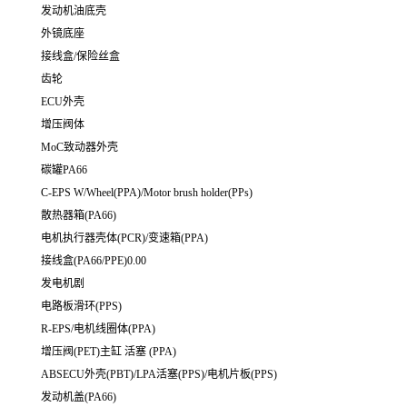
发动机油底壳
外镜底座
接线盒/保险丝盒
齿轮
ECU外壳
增压阀体
MoC致动器外壳
碳罐PA66
C-EPS W/Wheel(PPA)/Motor brush holder(PPs)
散热器箱(PA66)
电机执行器壳体(PCR)/变速箱(PPA)
接线盒(PA66/PPE)0.00
发电机剧
电路板滑环(PPS)
R-EPS/电机线圈体(PPA)
增压阀(PET)主缸 活塞 (PPA)
ABSECU外壳(PBT)/LPA活塞(PPS)/电机片板(PPS)
发动机盖(PA66)