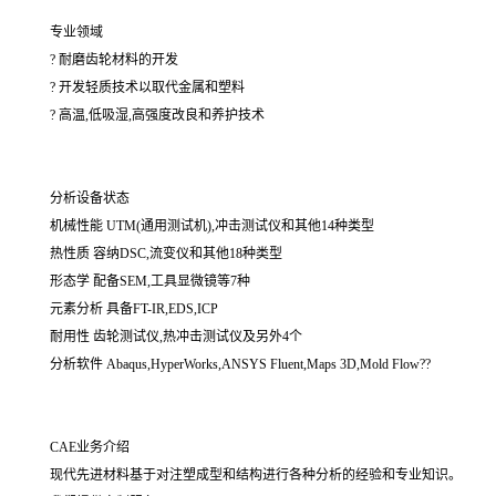
专业领域
? 耐磨齿轮材料的开发
? 开发轻质技术以取代金属和塑料
? 高温,低吸湿,高强度改良和养护技术
分析设备状态
机械性能 UTM(通用测试机),冲击测试仪和其他14种类型
热性质 容纳DSC,流变仪和其他18种类型
形态学 配备SEM,工具显微镜等7种
元素分析 具备FT-IR,EDS,ICP
耐用性 齿轮测试仪,热冲击测试仪及另外4个
分析软件 Abaqus,HyperWorks,ANSYS Fluent,Maps 3D,Mold Flow??
CAE业务介绍
现代先进材料基于对注塑成型和结构进行各种分析的经验和专业知识。