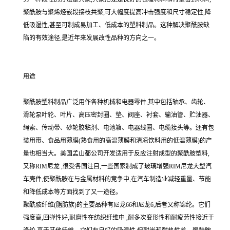
聚酰胺与聚烯烃嵌段接枝共聚,可大幅度提高冲击强度和尺寸稳定性,降
低吸湿性,甚至可制成易加工、低成本的塑料制品。这种解决聚酰胺缺
陷的有效途径,是近年来发展改性品种的方向之一。
用途
聚酰胺塑料制品广泛用作各种机械和电器零件,其中包括轴承、齿轮、
滑轮泵叶轮、叶片、高压密封圈、垫、阀座、衬套、输油管、贮油器、
绳索、传动带、砂轮胶粘剂、电池箱、电器线圈、电缆接头等。还有包
装用带、食品用薄膜(熟食用的高温薄膜和清凉饮料用的低温薄膜)的产
量也相当大。美国孟山都公司开发适用于反应注射成型的聚酰胺塑料,
又称RIM尼龙 ,很受各国注目,一些国家制成了玻璃增强RIM尼龙大型汽
车壳件,使聚酰胺在与金属材料的竞争中,在汽车制造业减轻重量、节能
和降低成本等方面找到了又一途径。
聚酰胺纤维(脂肪族)的主要品种有尼龙66和尼龙6,后者又称锦纶。它们
强度高,回弹性好,耐磨性在纺织纤维中 ,耐多次变形性和耐疲劳性接近于