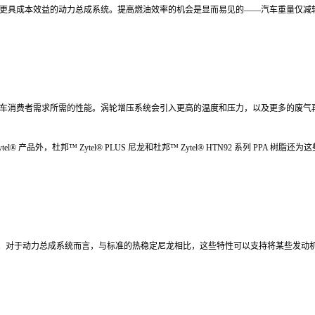
成本效益的动力总成系统。提高燃油效率的机会是显而易见的——汽车重量仅减轻 50
车消费者需求所需的性能。涡轮增压系统会引入更高的温度和压力，以及更多的废气再
品外，杜邦™ Zytel® PLUS 尼龙和杜邦™ Zytel® HTN92 系列 PPA 
传统尼龙。对于动力总成系统而言，与标准的热稳定尼龙相比，这些特性可以支持将某些