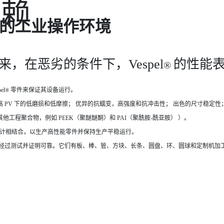
信赖
的工业操作环境
来，在恶劣的条件下，Vespel
的性能
®
l
零件来保证其设备运行。
®
PV 下的低磨损和低摩擦； 优异的抗蠕变，高强度和抗冲击性； 出色的尺寸稳定性
程聚合物，例如 PEEK（聚醚醚酮）和 PAI（聚酰胺-酰亚胺） ）。
计相结合，以生产高性能零件并保持生产平稳运行。
经过测试并证明可靠。它们有板、棒、管、方块、长条、圆盘、环、圆球和定制机加工