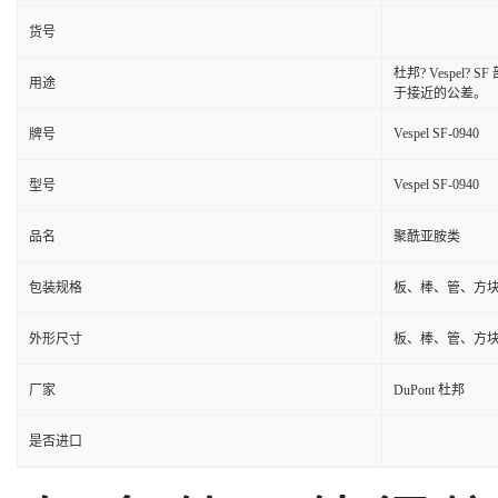
货号
杜邦? Vespe
用途
于接近的公差。
Vespel SF-0940
牌号
Vespel SF-0940
型号
品名
聚酰亚胺类
包装规格
板、棒、管、方
外形尺寸
板、棒、管、方
厂家
DuPont 杜邦
是否进口