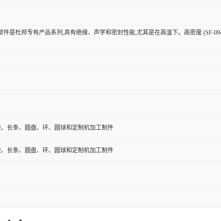
l? SF 部件是杜邦专有产品系列,具有绝缘、声学和密封性能,尤其是在高温下。高密度 (S
块、长条、圆盘、环、圆球和定制机加工制件
块、长条、圆盘、环、圆球和定制机加工制件