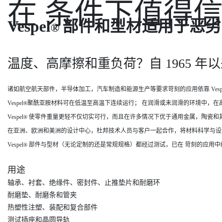
在 条件下值得
Vespel
部件和型材适用于恶劣
®
温度、高摩擦和重负荷？自 1965 年以
诸如航空航天部件，半导体加工，汽车制造和能源生产等要求苛刻的应用依靠 Vespe
Vespel
聚酰亚胺材料可在低温至高温下连续运行； 在润滑或未润滑的环境中，在高 
®
Vespel
使零件重量更轻不仅切实可行，而且在许多情况下优于通用金属，陶瓷和其他工
®
在亚洲、欧洲和美洲的设计中心，杜邦技术人员与客户一起合作，将材料科学与设
Vespel
部件与型材（无论定制的还是常规规格）都经过测试，已在 苛刻的应用中
®
用途
轴承、衬套、绝缘件、密封件、止推垫片和耐磨环
耐磨垫、耐磨条和管夹
热塑性注塑、装配和复合部件
测试插座和晶圆导轨