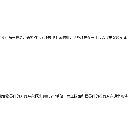
 PLUS 产品在高温、恶劣的化学环境中非常耐用，这些环境存在于过去仅由金属制成
物零件的刀具寿命超过 100 万个单位，而压铸铝和镁零件的模具寿命通常短得