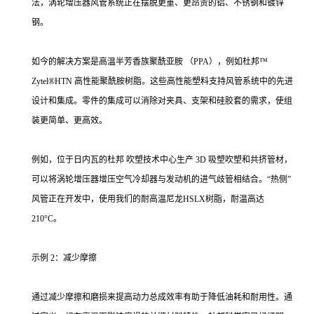
法，涡轮增压器风管系统正在摆脱更重、更昂贵的铝、不锈钢和镀锌
钢。
如今的解决方案是高温半芳香族聚酰亚胺 （PPA），例如杜邦™
Zytel®HTN 高性能聚酰胺树脂。这些高性能塑料支持风管系统中的先进
设计和集成。零件的集成可以消除对夹具、支架和硅胶套的需求，使组
装更简单、更高效。
例如，位于日内瓦的杜邦 吹塑技术中心生产 3D 吸塑吹塑和共挤管材，
可以将涡轮增压器增压空气冷却器与发动机的进气歧管相结合。“热侧”
风管正在开发中，使用我们的耐高温尼龙HSLX树脂，耐温高达
210°C。
示例 2：减少摩擦
通过减少摩擦和磨损来提高动力总成效率有助于降低油耗和耐用性。通