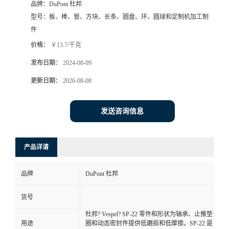
品牌：
DuPont 杜邦
型号：
板、棒、管、方块、长条、圆盘、环、圆球和定制机加工制
件
价格：
￥13.7/千克
发布日期：
2024-08-09
更新日期：
2026-08-08
发送咨询信息
产品详请
品牌
DuPont 杜邦
货号
杜邦? Vespel? SP-22 零件和形状为轴承、止推垫
用途
圈和动态密封件提供低磨损和低摩擦。SP-22 是