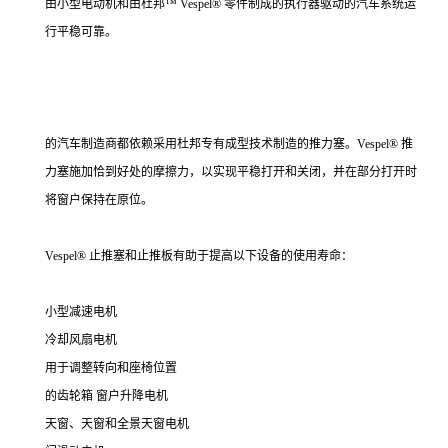
由小型电动机和由杜邦™ Vespel® 零件制成的执行器驱动的汽车系统运
行平稳可靠。
的汽车制造商都依赖采用杜邦专有成型技术制造的推力塞。Vespel® 推
力塞施加恰到好处的摩擦力，以实现平稳打开和关闭，并在部分打开时
将窗户保持在原位。
Vespel® 止推塞和止推板有助于提高以下设备的使用寿命：
小型减速电机
冷却风扇电机
用于调整转向和座椅位置
的齿轮箱 窗户升降电机
天窗、天窗和全景天窗电机