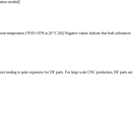
tation needed]
room temperature (?9.03×10?6 at 20 °C [6]) Negative values indicate that both substances
since tooling is quite expensive for DF parts. For large scale CNC production, DF parts are