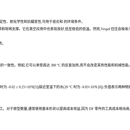
稳定性、耐化学性和抗蠕变性,可用于恶劣和 的环境条件。
坩埚支撑。它在真空应用中也表现良好,低至极低的低温。然而,Vespel 往往会吸
势。
性能的一致性。例如,它可以承受高达 300 °C 的反复加热,而不会改变其热性能和机
 °C 时为 -9.02 ± 0.25×10?6[5])接近室温下的水(20 °C 时为 -9.03×10?
管材)进行加工。对于原型数量,通常使用基本形状以提高成本效益,因为 DF 零件的工具成本