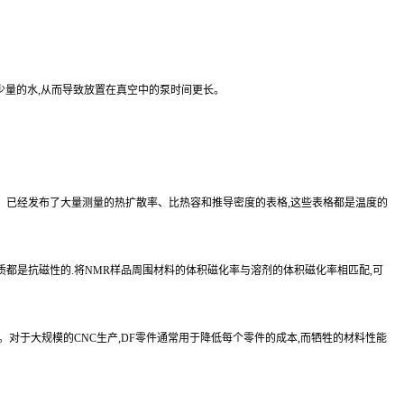
收少量的水,从而导致放置在真空中的泵时间更长。
械性能。已经发布了大量测量的热扩散率、比热容和推导密度的表格,这些表格都是温度的
6 [6]) 负值表示两种物质都是抗磁性的.将NMR样品周围材料的体积磁化率与溶剂的体积磁化率相匹配,可
相当高。对于大规模的CNC生产,DF零件通常用于降低每个零件的成本,而牺牲的材料性能