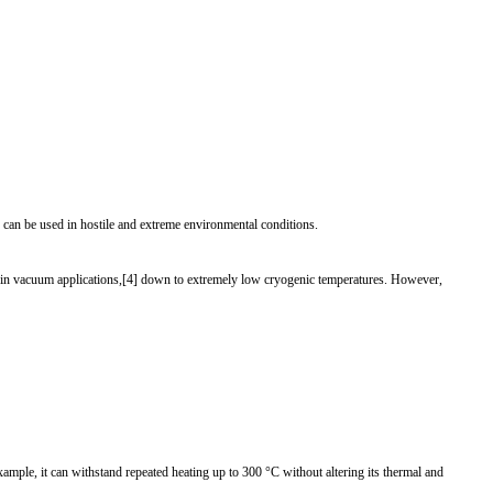
nd can be used in hostile and extreme environmental conditions.
ell in vacuum applications,[4] down to extremely low cryogenic temperatures. However,
xample, it can withstand repeated heating up to 300 °C without altering its thermal and