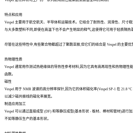
Vespel 是杜邦公司生产的一系列耐用高性能聚酰亚胺基塑料的商标。
特点和应用
Vespel 主要用于航空航天、半导体和运输技术。它结合了耐热性、润滑性、尺寸
与大多数塑料不同,即使在高温下也不会产生明显的释气,这使得它可用于轻质隔热罩和
尽管在这些特性中,有些聚合物都超过了聚酰亚胺,但它们的结合是 Vespel 的主要优
热物理性质
Vespel 通常用作测试热绝缘体的导热性参考材料,因为它具有高再现性和热物理
函数。
磁性
Vespel 用于 NMR 波谱的高分辨率探针,因为它的体积磁化率(Vespel SP-1 在 21.8
以减少磁共振线的磁化率展宽。
制造应用加工
Vespel 可以通过直接成型 (DF) 和等静压成型(基本形状 - 板材、棒材和
不如等静压生产的基本形状。