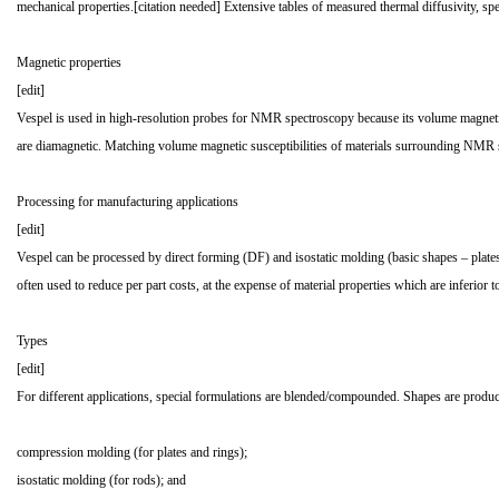
mechanical properties.[citation needed] Extensive tables of measured thermal diffusivity, spec
Magnetic properties
[edit]
Vespel is used in high-resolution probes for NMR spectroscopy because its volume magnetic 
are diamagnetic. Matching volume magnetic susceptibilities of materials surrounding NMR sa
Processing for manufacturing applications
[edit]
Vespel can be processed by direct forming (DF) and isostatic molding (basic shapes – plates,
often used to reduce per part costs, at the expense of material properties which are inferior t
Types
[edit]
For different applications, special formulations are blended/compounded. Shapes are produc
compression molding (for plates and rings);
isostatic molding (for rods); and