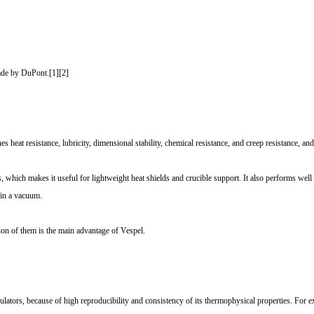
made by DuPont.[1][2]
 heat resistance, lubricity, dimensional stability, chemical resistance, and creep resistance, a
es, which makes it useful for lightweight heat shields and crucible support. It also performs w
 in a vacuum.
ion of them is the main advantage of Vespel.
ulators, because of high reproducibility and consistency of its thermophysical properties. For e