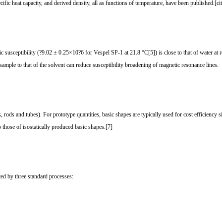
ific heat capacity, and derived density, all as functions of temperature, have been published.[ci
susceptibility (?9.02 ± 0.25×10?6 for Vespel SP-1 at 21.8 °C[5]) is close to that of water at 
mple to that of the solvent can reduce susceptibility broadening of magnetic resonance lines.
 rods and tubes). For prototype quantities, basic shapes are typically used for cost efficiency 
o those of isostatically produced basic shapes.[7]
ed by three standard processes: