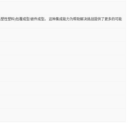
(如热塑性塑料)包覆成型/嵌件成型。 这种集成能力为帮助解决挑战提供了更多的可能