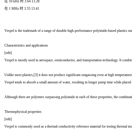
在 10 kHz 时 3.64 13.28
在 1 MHz 时 3.55 13.41
Vespel is the trademark of a range of durable high-performance polyimide-based plastics 
Characteristics and applications
[edit]
Vespel is mostly used in aerospace, semiconductor, and transportation technology. It combines
Unlike most plastics,[3] it does not produce significant outgassing even at high temperatur
Vespel tends to absorb a small amount of water, resulting in longer pump time while placed
Although there are polymers surpassing polyimide in each of these properties, the combinat
Thermophysical properties
[edit]
Vespel is commonly used as a thermal conductivity reference material for testing thermal ins