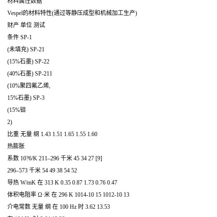
材料属性数据
Vespel的材料特性(通过等静压成型和机械加工生产)
财产 单位 测试
条件 SP-1
(未填充) SP-21
(15%石墨) SP-22
(40%石墨) SP-211
(10%聚四氟乙烯,
15%石墨) SP-3
(15%钼
2)
比重 无量 纲 1.43 1.51 1.65 1.55 1.60
热膨胀
系数 10?6/K 211–296 千米 45 34 27 [9]
296–573 千米 54 49 38 54 52
导热 W/mK 在 313 K 0.35 0.87 1.73 0.76 0.47
体积电阻率 Ω·米 在 296 K 1014-10 15 1012-10 13
介电常数 无量 纲 在 100 Hz 时 3.62 13.53