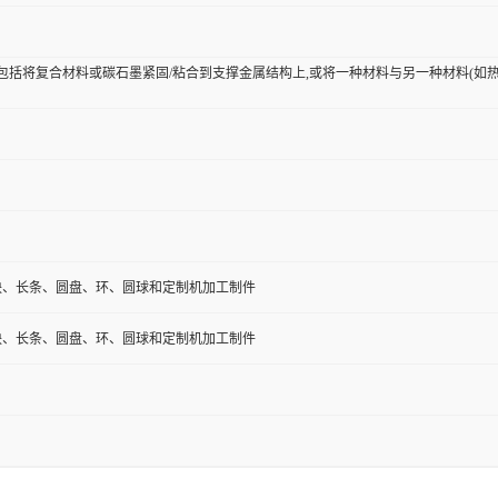
ASB 组件包括将复合材料或碳石墨紧固/粘合到支撑金属结构上,或将一种材料与另一种材料
块、长条、圆盘、环、圆球和定制机加工制件
块、长条、圆盘、环、圆球和定制机加工制件