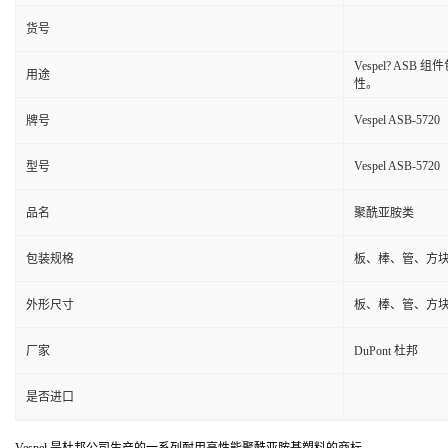
货号
Vespel? 
用途
性。
Vespel ASB-5720
牌号
Vespel ASB-5720
型号
品名
聚酰亚胺类
包装规格
板、棒、管、方
外形尺寸
板、棒、管、方
厂家
DuPont 杜邦
是否进口