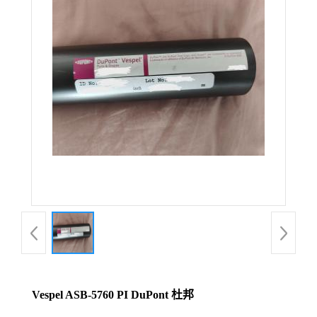
Vespel ASB-5760 PI DuPont 杜邦