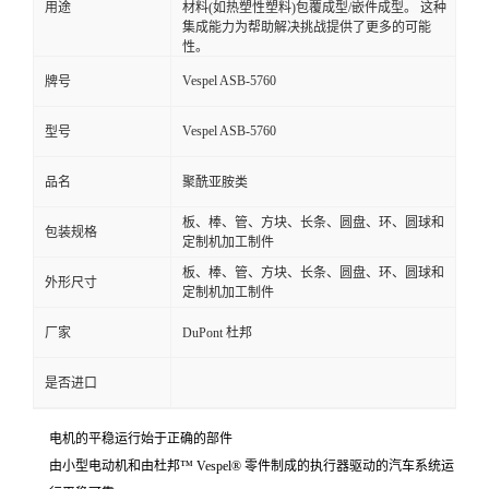
用途
材料(如热塑性塑料)包覆成型/嵌件成型。 这种
集成能力为帮助解决挑战提供了更多的可能
性。
Vespel ASB-5760
牌号
Vespel ASB-5760
型号
品名
聚酰亚胺类
板、棒、管、方块、长条、圆盘、环、圆球和
包装规格
定制机加工制件
板、棒、管、方块、长条、圆盘、环、圆球和
外形尺寸
定制机加工制件
厂家
DuPont 杜邦
是否进口
电机的平稳运行始于正确的部件
由小型电动机和由杜邦™ Vespel® 零件制成的执行器驱动的汽车系统运