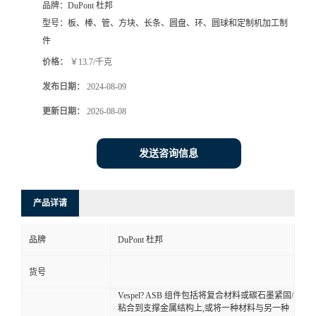
品牌：
DuPont 杜邦
型号：
板、棒、管、方块、长条、圆盘、环、圆球和定制机加工制
件
价格：
￥13.7/千克
发布日期：
2024-08-09
更新日期：
2026-08-08
发送咨询信息
产品详请
品牌
DuPont 杜邦
货号
Vespel? ASB 组件包括将复合材料或碳石墨紧固/
粘合到支撑金属结构上,或将一种材料与另一种