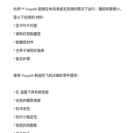
杜邦™ Vespel® 能够在有润滑或无润滑的情况下运行，磨损和摩擦小，
是以下应用的 材料：
? 定子叶片衬套
? 保险杠和耐磨垫
? 耐磨密封件
? 主转子保险杠轴承
? 复合护罩
使用 Vespel® 制造的飞机压缩机零件提供：
? 在 温度下具有高性能
? 出色的蠕变强度
? 抗冲击性
? 的尺寸稳定性
? 较低的热膨胀