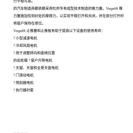
行平稳可靠。
的汽车制造商都依赖采用杜邦专有成型技术制造的推力塞。Vespel® 推
力塞施加恰到好处的摩擦力，以实现平稳打开和关闭，并在部分打开时
将窗户保持在原位。
Vespel® 止推塞和止推板有助于提高以下设备的使用寿命：
? 小型减速电机
? 冷却风扇电机
? 用于调整转向和座椅位置
的齿轮箱 ? 窗户升降电机
? 天窗、天窗和全景天窗电机
? 门滑动电机
? 雨刮器电机
? 执行器衬套