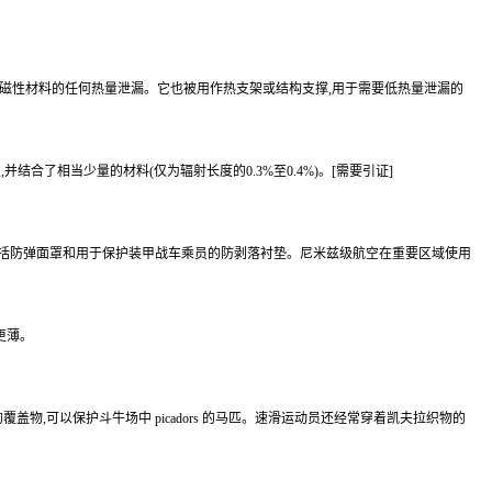
少顺磁性材料的任何热量泄漏。它也被用作热支架或结构支撑,用于需要低热量泄漏的
结合了相当少量的材料(仅为辐射长度的0.3%至0.4%)。[需要引证]
途包括防弹面罩和用于保护装甲战车乘员的防剥落衬垫。尼米兹级航空在重要区域使用
更薄。
物,可以保护斗牛场中 picadors 的马匹。速滑运动员还经常穿着凯夫拉织物的