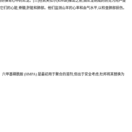
0]建议用凯夫拉纤维代替防弹背心中的尼龙。[11]在凯夫拉尔(Kevlar)推出之前,由尼龙制成的防克为用户提
它们的心脏,脊髓,肝脏和肺部。他们监测山羊的心率和血气水平,以检查肺部损伤。
甲基磷酰胺 (HMPA) 是最初用于聚合的溶剂,但出于安全考虑,杜邦将其替换为