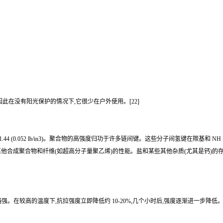
此在没有阳光保护的情况下,它很少在户外使用。[22]
3] 相对密度为 1.44 (0.052 lb/in3)。聚合物的高强度归功于许多链间键。这些分子
他合成聚合物和纤维(如超高分子量聚乙烯)的性能。盐和某些其他杂质(尤其是钙)的
。在较高的温度下,抗拉强度立即降低约 10-20%,几个小时后,强度逐渐进一步降低。例如:忍受160°C