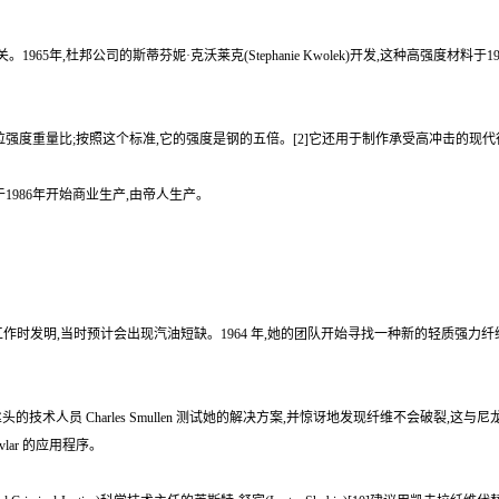
a)有关。1965年,杜邦公司的斯蒂芬妮·克沃莱克(Stephanie Kwolek)开发,这种
强度重量比;按照这个标准,它的强度是钢的五倍。[2]它还用于制作承受高冲击的现
n于1986年开始商业生产,由帝人生产。
Kwolek 在杜邦公司工作时发明,当时预计会出现汽油短缺。1964 年,她的团队开始寻找一种新
喷丝头的技术人员 Charles Smullen 测试她的解决方案,并惊讶地发现纤维不会
vlar 的应用程序。