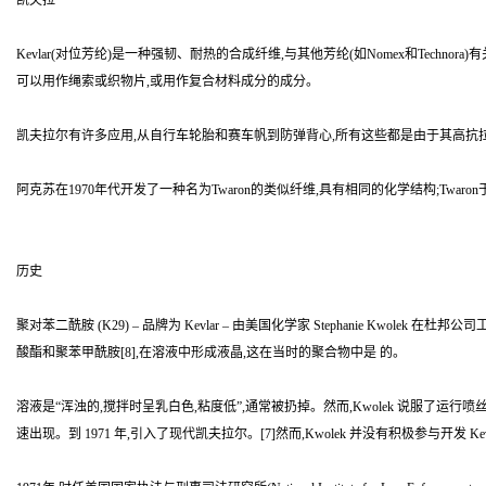
凯夫拉
Kevlar(对位芳纶)是一种强韧、耐热的合成纤维,与其他芳纶(如Nomex和Technor
可以用作绳索或织物片,或用作复合材料成分的成分。
凯夫拉尔有许多应用,从自行车轮胎和赛车帆到防弹背心,所有这些都是由于其高抗拉
阿克苏在1970年代开发了一种名为Twaron的类似纤维,具有相同的化学结构;Twaro
历史
聚对苯二酰胺 (K29) – 品牌为 Kevlar – 由美国化学家 Stephanie 
酸酯和聚苯甲酰胺[8],在溶液中形成液晶,这在当时的聚合物中是 的。
溶液是“浑浊的,搅拌时呈乳白色,粘度低”,通常被扔掉。然而,Kwolek 说服了运行
速出现。到 1971 年,引入了现代凯夫拉尔。[7]然而,Kwolek 并没有积极参与开发 Ke