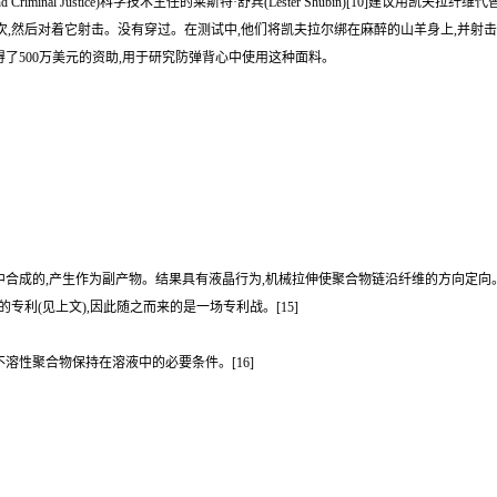
cement and Criminal Justice)科学技术主任的莱斯特·舒宾(Lester Shubin)[1
,然后对着它射击。没有穿过。在测试中,他们将凯夫拉尔绑在麻醉的山羊身上,并射击
宾获得了500万美元的资助,用于研究防弹背心中使用这种面料。
液中合成的,产生作为副产物。结果具有液晶行为,机械拉伸使聚合物链沿纤维的方向定向。六
的专利(见上文),因此随之而来的是一场专利战。[15]
溶性聚合物保持在溶液中的必要条件。[16]