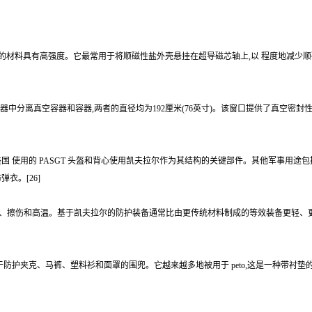
悬浮目的的材料具有高强度。它最常用于将顺磁性盐外壳悬挂在超导磁芯轴上,以 程度地减
器中分离真空容器和容器,两者的直径均为192厘米(76英寸)。该窗口提供了真空密封性,并
国 使用的 PASGT 头盔和背心使用凯夫拉尔作为其结构的关键部件。其他军事用
衣。[26]
割伤、擦伤和高温。基于凯夫拉尔的防护装备通常比由更传统材料制成的等效装备更轻、
夹克、马裤、塑料衫和面罩的围兜。它越来越多地被用于 peto,这是一种带衬垫的覆盖