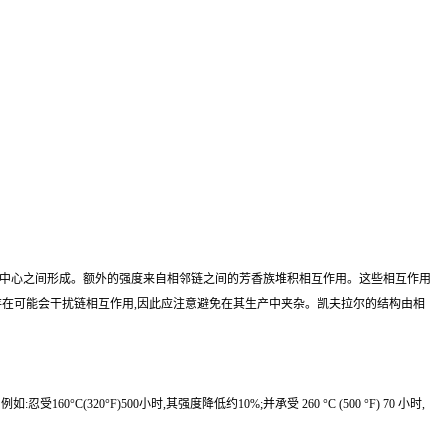
间氢键在羰基和 NH 中心之间形成。额外的强度来自相邻链之间的芳香族堆积相互作用。这些相互作用
存在可能会干扰链相互作用,因此应注意避免在其生产中夹杂。凯夫拉尔的结构由相
(320°F)500小时,其强度降低约10%;并承受 260 °C (500 °F) 70 小时,