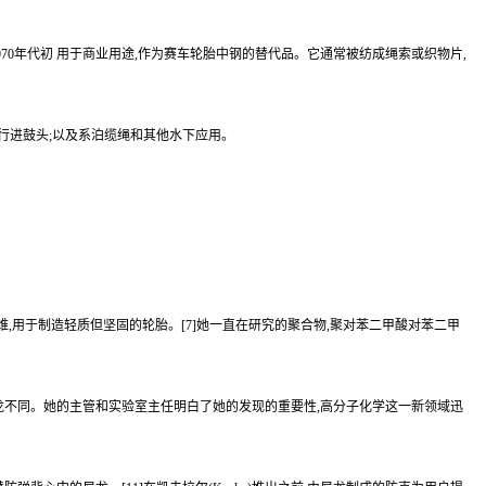
高强度材料于1970年代初 用于商业用途,作为赛车轮胎中钢的替代品。它通常被纺成绳索或织物片,
代行进鼓头;以及系泊缆绳和其他水下应用。
的轻质强力纤维,用于制造轻质但坚固的轮胎。[7]她一直在研究的聚合物,聚对苯二甲酸对苯二甲
破裂,这与尼龙不同。她的主管和实验室主任明白了她的发现的重要性,高分子化学这一新领域迅