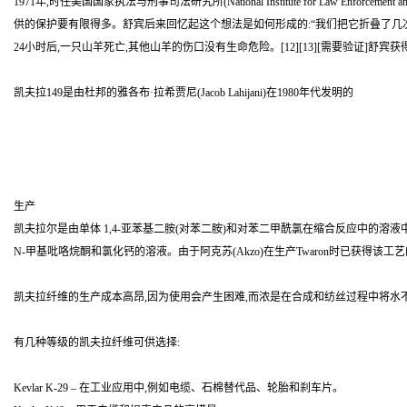
1971年,时任美国国家执法与刑事司法研究所(National Institute for Law Enfor
供的保护要有限得多。舒宾后来回忆起这个想法是如何形成的:“我们把它折叠了几次
24小时后,一只山羊死亡,其他山羊的伤口没有生命危险。[12][13][需要验证]舒
凯夫拉149是由杜邦的雅各布·拉希贾尼(Jacob Lahijani)在1980年代发明的
生产
凯夫拉尔是由单体 1,4-亚苯基二胺(对苯二胺)和对苯二甲酰氯在缩合反应中的溶
N-甲基吡咯烷酮和氯化钙的溶液。由于阿克苏(Akzo)在生产Twaron时已获得该工艺
凯夫拉纤维的生产成本高昂,因为使用会产生困难,而浓是在合成和纺丝过程中将水不
有几种等级的凯夫拉纤维可供选择:
Kevlar K-29 – 在工业应用中,例如电缆、石棉替代品、轮胎和刹车片。