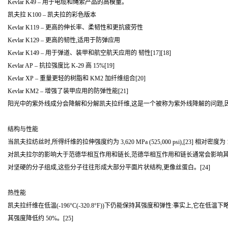
Kevlar K49 – 用于电缆和绳索产品的高模量。
凯夫拉 K100 – 凯夫拉的彩色版本
Kevlar K119 – 更高的伸长率、柔韧性和更抗疲劳性
Kevlar K129 – 更高的韧性,适用于防弹应用
Kevlar K149 – 用于弹道、装甲和航空航天应用的 韧性[17][18]
Kevlar AP – 抗拉强度比 K-29 高 15%[19]
Kevlar XP – 重量更轻的树脂和 KM2 加纤维组合[20]
Kevlar KM2 – 增强了装甲应用的防弹性能[21]
阳光中的紫外线成分会降解和分解凯夫拉纤维,这是一个被称为紫外线降解的问题,因
结构与性能
当凯夫拉纺丝时,所得纤维的拉伸强度约为 3,620 MPa (525,000 psi),[2
对凯夫拉尔的影响大于范德华相互作用和链长,范德华相互作用和链长通常会影响其
对坚硬的分子组成,这些分子往往形成大部分平面片状结构,更像丝蛋白。[24]
热性能
凯夫拉纤维在低温(-196°C(-320.8°F))下仍能保持其强度和弹性:事实上,它在低温下略强
其强度降低约 50%。[25]