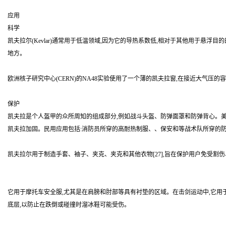
应用
科学
凯夫拉尔(Kevlar)通常用于低温领域,因为它的导热系数低,相对于其他用于
地方。
欧洲核子研究中心(CERN)的NA48实验使用了一个薄的凯夫拉窗,在接近大气压的容
保护
凯夫拉是个人盔甲的众所周知的组成部分,例如战斗头盔、防弹面罩和防弹背心。美
凯夫拉加固。民用应用包括:消防员所穿的高耐热制服、、保安和等战术队所穿的防弹
凯夫拉尔用于制造手套、袖子、夹克、夹克和其他衣物[27],旨在保护用户免受
它用于摩托车安全服,尤其是在肩膀和肘部等具有衬垫的区域。在击剑运动中,它用于防护
底层,以防止在跌倒或碰撞时溜冰鞋可能受伤。