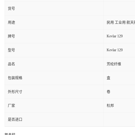
货号
用途
民用 工业用 航
Kevlar 129
牌号
Kevlar 129
型号
品名
芳纶纤维
包装规格
盒
外形尺寸
卷
厂家
杜邦
是否进口