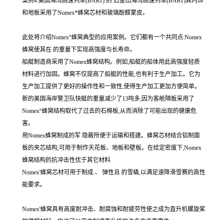
案例4:美国海湾高速列车(BART) 的 旧金山海湾高速列车(BART)其内饰
和地板采用了Nomex*蜂窝芯材和玻璃酚醛蒙皮。
此处将介绍Nomex°蜂窝典型的应用案例。它们都有一个共同点:Nomex
蜂窝使其在 的重量下实现高强度与长寿命。
船艇制造商采用了Nomex蜂窝结构。例如,船艇的船体用此高强度轻质
材料进行加固。蜂窝不仅提高了船艇的性能,也有利于生产加工。它为
生产加工提供了更好的操作性和一致性,使得生产加工更加方便简单。
新的美国海岸警卫队快艇的重量减少了13吨多,因为客舱隔板采用了
Nomex°蜂窝结构取代了过去的石棉板,从而消除了可能出现的健康危
害。
用Nomex蜂窝制成的军 隐蔽所便于运输和搭建。蜂窝芯材结合铝制面
板的夹芯结构,可用于制作天花板、地板和壁板。在给定密度下,Nomex
蜂窝结构的抗冲击性优于其它材料
Nomex'蜂窝芯材可用于制成 、 弹性且 的雪橇,以满足速降滑雪赛的高性
能要求。
Nomex'蜂窝具有高度耐冲击、耐腐蚀和耐疲劳性使之成为直升机螺旋桨