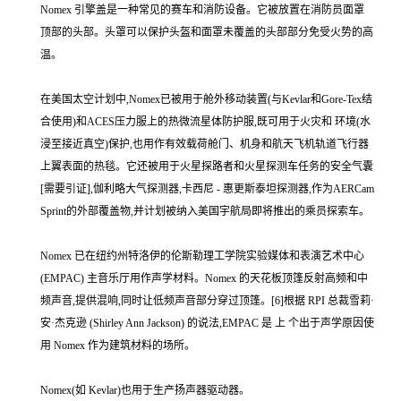
Nomex 引擎盖是一种常见的赛车和消防设备。它被放置在消防员面罩
顶部的头部。头罩可以保护头盔和面罩未覆盖的头部部分免受火势的高
温。
在美国太空计划中,Nomex已被用于舱外移动装置(与Kevlar和Gore-Tex结
合使用)和ACES压力服上的热微流星体防护服,既可用于火灾和 环境(水
浸至接近真空)保护,也用作有效载荷舱门、机身和航天飞机轨道飞行器
上翼表面的热毯。它还被用于火星探路者和火星探测车任务的安全气囊
[需要引证],伽利略大气探测器,卡西尼 - 惠更斯泰坦探测器,作为AERCam
Sprint的外部覆盖物,并计划被纳入美国宇航局即将推出的乘员探索车。
Nomex 已在纽约州特洛伊的伦斯勒理工学院实验媒体和表演艺术中心
(EMPAC) 主音乐厅用作声学材料。Nomex 的天花板顶篷反射高频和中
频声音,提供混响,同时让低频声音部分穿过顶篷。[6]根据 RPI 总裁雪莉·
安·杰克逊 (Shirley Ann Jackson) 的说法,EMPAC 是 上 个出于声学原因使
用 Nomex 作为建筑材料的场所。
Nomex(如 Kevlar)也用于生产扬声器驱动器。