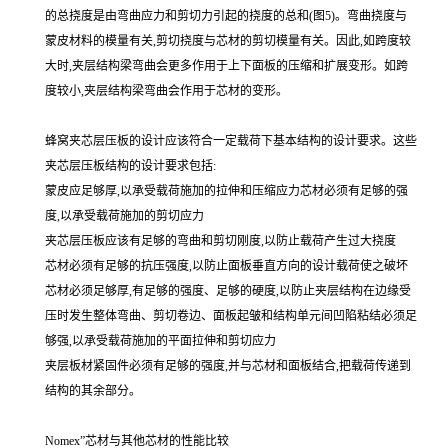
的总挠度是由弯曲应力和剪切力引起的挠度的总和(图5)。弯曲挠度与
蒙皮材料的模量有关,剪切挠度与芯材的剪切模量有关。因此,如跨度较
大时,夹层结构梁弯曲会更多作用于上下面板的压缩和扩展变形。如跨
度较小,夹层结构梁弯曲会作用于芯材的变形。
蜂窝夹芯层压板的设计应该符合一定载荷下基本结构的设计要求。这些
夹芯层压板结构的设计要求包括:
蒙皮应足够厚,以承受载荷施加的拉伸和压缩应力芯材必须有足够的强
度,以承受载荷施加的剪切应力
夹芯层压板应该有足够的弯曲和剪切刚度,以防止载荷产生过大挠度
芯材必须有足够的抗压强度,以防止面板垂直方向的设计载荷使之破坏
芯材必须足够厚,有足够的强度、足够的硬度,以防止夹层结构在边缘受
压时发生整体弯曲、剪切卷边、面板起皱和结构单元间凹陷粘结必须足
够强,以承受载荷施加的平面拉伸和剪切应力
夹层板材紧固件必须有足够的强度,并与芯材和面板结合,把载荷传递到
结构的其余部分。
Nomex”芯材与其他芯材的性能比较