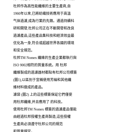
杜邦作為高性能纖維的主要生產商,自
1960年以來,已將紡織技術應用于高溫
气体過濾,成為行業的先鋒。通過持續科
研和開發,杜邦公司正在不斷開發和改良
過濾產品,這些產品集科技和經濟效益最
优化為一身,符合或超越世界各國的環境
和安全規范。
杜邦TM Nomex 纖維的生產企業都執行與
ISO 9002相符的質量系統。用 杜邦
纖維製成的過濾器材都貼有杜邦公司標簽
(圖1),以區別于宣稱使用芳綸和其他纖
維材料做成的產品。
濾袋 (圖2) 上的這些標簽保証它們僅使
用杜邦纖維,并且應用了 的科技。
使用杜邦TM Nomex 標簽的過濾產品僅能
由經過杜邦授權生產商製造,這些授權
生產商必須遵守杜邦公司的規范
和質量規定。