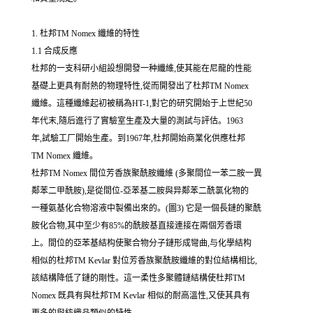
1. 杜邦TM Nomex 纖維的特性
1.1 合成反應
杜邦的一支科研小組設想開發一种纖維,使其能在尼龍的性能
基礎上更具有耐熱的物理特性,從而開發出了杜邦TM Nomex
纖維。這種纖維起初被稱為HT-1,對它的研究開始于上世紀50
年代末,隨后進行了實驗室生產及大量的測試与評估。1963
年,試驗工厂開始生產。到1967年,杜邦開始商業化供應杜邦
TM Nomex 纖維。
杜邦TM Nomex 間位芳香族聚酰胺纖維 (多聚間位一苯二胺一異
鄰苯二甲酰胺),是從間位-亞苯基二胺與异鄰苯二酰氯化物的
一種氨基化合物溶液中製備出來的。(圖3) 它是一個長鏈的聚酰
胺化合物,其中至少有85%的酰胺基直接連接在兩個芳香環
上。間位的亞苯基結构使聚合物分子鏈形成彎曲,与化學結构
相似的杜邦TM Kevlar 對位芳香族聚酰胺纖維的對位結構相比,
該結構降低了鏈的剛性。這一柔性多聚體鏈結構使杜邦TM
Nomex 既具有與杜邦TM Kevlar 相似的耐高溫性,又使其具有