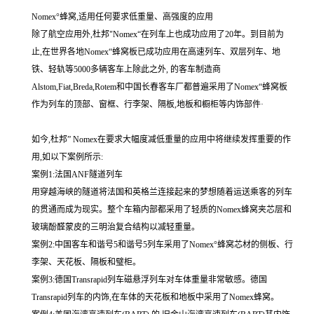
Nomex°蜂窝,适用任何要求低重量、高强度的应用
除了航空应用外,杜邦"Nomex“在列车上也成功应用了20年。到目前为
止,在世界各地Nomex“蜂窝板已成功应用在高速列车、双层列车、地
铁、轻轨等5000多辆客车上除此之外, 的客车制造商
Alstom,Fiat,Breda,Rotem和中国长春客车厂都普遍采用了Nomex“蜂窝板
作为列车的顶部、窗框、行李架、隔板,地板和橱柜等内饰部件·
如今,杜邦” Nomex在要求大幅度减低重量的应用中将继续发挥重要的作
用,如以下案例所示:
案例1:法国ANF隧道列车
用穿越海峡的隧道将法国和英格兰连接起来的梦想随着运送乘客的列车
的贯通而成为现实。整个车箱内部都采用了轻质的Nomex蜂窝夹芯层和
玻璃酚醛蒙皮的三明治复合结构以减轻重量。
案例2:中国客车和谐号5和谐号5列车采用了Nomex°蜂窝芯材的侧板、行
李架、天花板、隔板和璧柜。
案例3:德国Transrapid列车磁悬浮列车对车体重量非常敏感。德国
Transrapid列车的内饰,在车体的天花板和地板中采用了Nomex蜂窝。