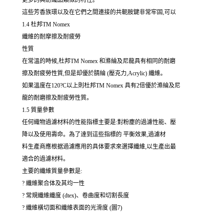
更多的與紡織品類似的特性。
這些芳香族環以及在它們之間連接的共軛胺鍵非常牢固,可以
1.4 杜邦TM Nomex
纖維的耐摩擦及耐疲勞
性質
在常溫的時候,杜邦TM Nomex 和滌綸及尼龍具有相同的耐磨
擦及耐疲勞性質,但是却優於腈綸 (壓克力,Acrylic) 纖維。
如果溫度在120?C以上則杜邦TM Nomex 具有2倍優於滌綸及尼
龍的耐磨擦及耐疲勞性質。
1.5 質量參數
任何織物過濾材料的性能指標主要是:對粉塵的過濾性能、壓
降以及使用壽命。為了達到這些指標的 平衡效果,過濾材
料生產商應根据過濾應用的具体要求來選擇纖維,以生產出最
適合的過濾材料。
主要的纖維質量參數是:
? 纖維聚合体及其均一性
? 常規纖維纖度 (dtex)、卷曲度和切割長度
? 纖維橫切面和纖維表面的光滑度 (圖7)