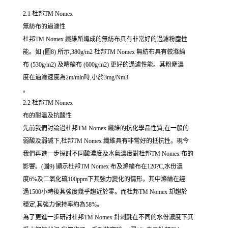
2.1 杜邦TM Nomex
無紡布的過濾性
杜邦TM Nomex 纖維所織成的無紡布具有非常好的過濾粉塵性
能。如 (圖8) 所示,380g/m2 杜邦TM Nomex 無紡布具有較滌綸
布 (530g/m2) 及晴綸布 (600g/m2) 更好的過濾性能。其粉塵濃
度在過濾速度為2m/min時,小於3mg/Nm3
。
2.2 杜邦TM Nomex
布的耐溫及抗酸性
先前我們討論過杜邦TM Nomex 纖維的抗化學品性質,在一般的
弱酸及弱碱下,杜邦TM Nomex 纖維具有非常好的抵抗性。現今
我們再進一步探討不同酸濃度及水氣濃度對杜邦TM Nomex 布的
影響。(圖9) 顯示杜邦TM Nomex 布及滌綸布在120?C,水份濃
度6%及二氧化硫100ppm下其強力變化的情形。其中滌綸在經
過1500小時後其強度幾乎趨近於零。而杜邦TM Nomex 却趨於
穩定,其強力保持率約為58%。
為了更進一步研討杜邦TM Nomex 針刺氈在不同的水份濃度下其