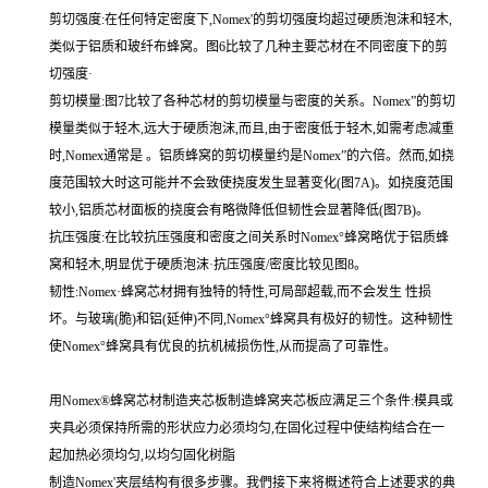
剪切强度:在任何特定密度下,Nomex'的剪切强度均超过硬质泡沫和轻木,
类似于铝质和玻纤布蜂窝。图6比较了几种主要芯材在不同密度下的剪
切强度·
剪切模量:图7比较了各种芯材的剪切模量与密度的关系。Nomex”的剪切
模量类似于轻木,远大于硬质泡沫,而且,由于密度低于轻木,如需考虑减重
时,Nomex通常是 。铝质蜂窝的剪切模量约是Nomex”的六倍。然而,如挠
度范围较大时这可能并不会致使挠度发生显著变化(图7A)。如挠度范围
较小,铝质芯材面板的挠度会有略微降低但韧性会显著降低(图7B)。
抗压强度:在比较抗压强度和密度之间关系时Nomex°蜂窝略优于铝质蜂
窝和轻木,明显优于硬质泡沫·抗压强度/密度比较见图8。
韧性:Nomex·蜂窝芯材拥有独特的特性,可局部超载,而不会发生 性损
坏。与玻璃(脆)和铝(延伸)不同,Nomex°蜂窝具有极好的韧性。这种韧性
使Nomex°蜂窝具有优良的抗机械损伤性,从而提高了可靠性。
用Nomex®蜂窝芯材制造夹芯板制造蜂窝夹芯板应满足三个条件:模具或
夹具必须保持所需的形状应力必须均匀,在固化过程中使结构结合在一
起加热必须均匀,以均匀固化树脂
制造Nomex'夹层结构有很多步骤。我們接下来将概述符合上述要求的典