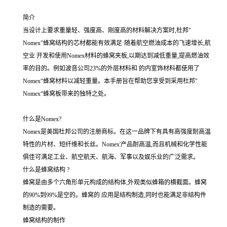
简介
当设计上要求重量轻、强度高、刚度高的材料解决方案时,杜邦"
Nomex”蜂窝结构的芯材都能有效满足·随着航空燃油成本的飞速增长,航
空业 开发和使用Nomex材料的蜂窝夹板,以期达到减低重量,提高燃油效
率的目的。例如波音公司23%的外层材料和 的内室饰材料都使用了
Nomex“蜂窝材料以减轻重量。本手册旨在帮助您享受到采用杜邦"
Nomex“蜂窝板带来的独特之处。
什么是Nomex?
Nomex是美国杜邦公司的注册商标。在这一品牌下有具有高强度耐高温
特性的片材、短纤维和长丝。Nomex'产品耐高温,而且机械和化学性能
俱佳可满足工业、航空航天、航海、军事以及娱乐业的广泛需求。
什么是蜂窝结构 ?
蜂窝是由多个六角形单元构成的结构体,外观类似蜂箱的横截面。蜂窝
的90%到99%是空的。蜂窝的 应用是结构制造,同时也能满足非结构件
制造的需要。
蜂窝结构的制作