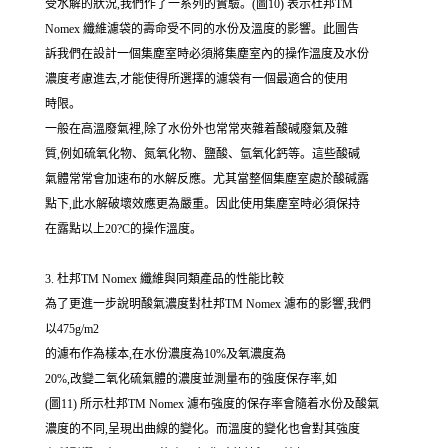
受水解的狀況,我們作了一系列的實驗。(圖10) 表示杜邦TM
Nomex 纖維濾袋的壽命受不同的水份及溫度的影響。此圖告
訴我們在設計一個集塵室時必須將集塵室內的操作溫度及水份
濃度考慮進去,才能使得所選擇的濾袋有一個最適合的使用
時限。
一般在高溫廢氣裡,除了水份外也常常夾雜着酸碱廢氣及雜
質,例如硫氧化物、氮氧化物、鹽酸、氫氧化鈣等。這些酸碱
氣體常常會加速布的水解反應。尤其當整個集塵室處於酸碱露
點下,此水解破壞效應更為嚴重。因此使用集塵室時必須保持
在露點以上20?C的操作溫度。
3. 杜邦TM Nomex 纖維與同類產品的性能比較
為了更進一步說明酸氣濃度對杜邦TM Nomex 濾布的影響,我們
以475g/m2
的濾布作為樣本,在水份濃度為10%及氧濃度為
20%,改變二氧化硫氣體的濃度並測量布的強度保存率,如
(圖11) 所示杜邦TM Nomex 濾布強度的保存率會隨着水份及酸氣
濃度的不同,呈現出曲線的變化。而溫度的變化也會對其強度