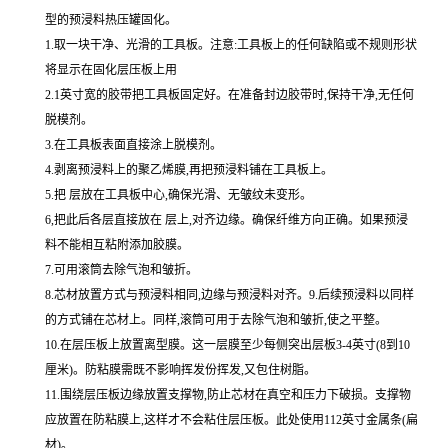
型的预浸料热压罐固化。
1.取一块干净、光滑的工具板。注意:工具板上的任何缺陷或不规则形状
将显示在固化层压板上用
2.1英寸宽的胶带把工具板固定好。在准备封边胶带时,保持干净,无任何
脱模剂。
3.在工具板表面直接涂上脱模剂。
4.剥离预浸料上的聚乙烯膜,再把预浸料铺在工具板上。
5.把 层放在工具板中心,确保光滑、无皱纹未变形。
6,把此后各层直接放在 层上,对齐边缘。确保纤维方向正确。如果预浸
料不能相互粘附添加胶膜。
7.可用滚筒去除气泡和皱折。
8.芯材放置方式与预浸料相同,边缘与预浸料对齐。9.后续预浸料以同样
的方式铺在芯材上。同样,滚筒可用于去除气泡和皱折,使之平整。
10.在层压板上放置离型膜。这一层膜至少每侧突出层板3-4英寸(8到10
厘米)。防粘膜需既不影响挥发份挥发,又包住树脂。
11.围绕层压板边缘放置支撑物,防止芯材在真空和压力下破损。支撑物
应放置在防粘膜上,这样才不会粘住层压板。此处使用112英寸金属条(扁
材)。