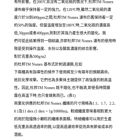
有所影響。在200?C且沒有二氧化硫的情況下,杜邦TM Nomex
濾布幾乎保持着一定的強力。在120?C時,雖然二氧化硫的濃
度介於50到400ppm之間,杜邦TM Nomex 濾布仍舊保持着一定
約50%的強度。但當溫度增加至180?C時,二氧化硫的濃度高
低,50ppm或者400ppm,則對於其強力產生很大的變化。我
們可從此結果得到一個結論,亦即杜邦TM Nomex 濾布的使用時
限是受到操作溫度、水份以及酸氣濃度的綜合影響。
對於克重為500g/m2
的杜邦TM Nomex 基布式針刺過濾氈,在如
下兩種具有指導性的條件下使用將至少有兩年的預期壽命。
抵抗化學攻擊。它們也為多聚体主鏈提供了高強度的耐高溫
性。因此,杜邦TM Nomex 既不熔化,也不融滴,即使長時間暴
露在高溫下時,也只會燒焦而已。(表1)
商業化供應的杜邦TM Nomex 纖維的尺寸規格為1.1、1.7、2.2、
6.1及11 dtex (1 dtex = 1g/10000m)。較細纖度意味着相對更大
的用於阻擋微小顆粒的纖維表面積。特細纖維可以用於生產
低克重且高透過率的氈,以提高過濾效率從而具有節省成本的
潛能。