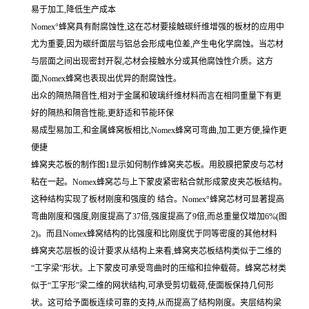
易于加工,降低生产成本
Nomex°蜂窝具有耐腐蚀性,这在芯材要接触碳纤维增强的板材的应用中
尤为重要,因为碳纤面层与铝总会形成电位差,产生电化学腐蚀。当芯材
与层面之间出现密封开裂,芯材会接触水分或其他腐蚀性介质。这方
面,Nomex蜂窝也表现出优异的耐腐蚀性。
出众的隔热隔音性,相对于金属和玻璃纤维材料而言在相同重量下有更
好的隔热和隔音性能,更舒适和节能环保
易成型易加工,和金属蜂窝板相比,Nomex蜂窝可弯曲,加工更方便,操作更
便捷
蜂窝夹芯板的制作图1显示如何制作蜂窝夹芯板。用胶膜把蒙皮与芯材
粘在一起。Nomex蜂窝芯与上下蒙皮紧密粘合就形成蒙皮夹芯板结构。
这种结构实现了板材刚度和强度的 结合。Nomex°蜂窝芯材可显著提高
弯曲刚度和强度,刚度提高了37倍,强度提高了9倍,而总重量仅增加6%(图
2)。而且Nomex蜂窝结构的比强度和比刚度优于同等密度的其他材料
蜂窝夹芯层板的设计要求从结构上来看,蜂窝夹芯板结构类似于二维的
“工字梁”形状。上下蒙皮可承受弯曲时的压缩和拉伸载荷。蜂窝芯材类
似于“工字形”梁二维的网状结构,可承受剪切载荷,使面板保持几何形
状。这可给予面板连续可靠的支持,从而提高了结构刚度。夹层结构梁