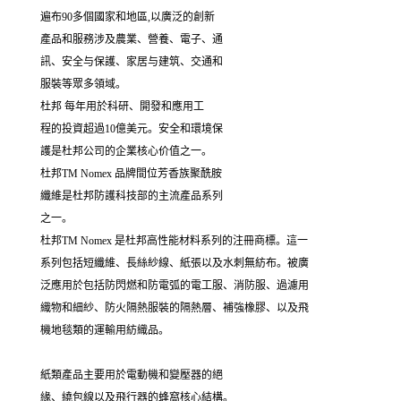
遍布90多個國家和地區,以廣泛的創新
產品和服務涉及農業、營養、電子、通
訊、安全与保護、家居与建筑、交通和
服裝等眾多領域。
杜邦 每年用於科研、開發和應用工
程的投資超過10億美元。安全和環境保
護是杜邦公司的企業核心价值之一。
杜邦TM Nomex 品牌間位芳香族聚酰胺
纖維是杜邦防護科技部的主流產品系列
之一。
杜邦TM Nomex 是杜邦高性能材料系列的注冊商標。這一
系列包括短纖維、長絲紗線、紙張以及水刺無紡布。被廣
泛應用於包括防閃燃和防電弧的電工服、消防服、過濾用
織物和細紗、防火隔熱服裝的隔熱層、補強橡膠、以及飛
機地毯類的運輸用紡織品。
紙類產品主要用於電動機和變壓器的絕
緣、繞包線以及飛行器的蜂窩核心結構。