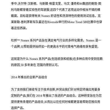
季中,沃尔特·汉斯根、马斯滕·格雷戈里、马文·潘奇和44集团的鲍勃·图
利乌斯都穿着实验性的驾驶服;这四个代表了这项运动中相当不错的横
截面。目标是获得有关 Nomex 舒适性和洗涤特性的使用测试信息。克
莱斯勒-普利茅斯车队最近在Riverside举行的Motor Trend 500比赛中也穿
着这些西装。
杜邦™ Nomex 系列产品旨在满足电气行业的多样化需求。Nomex 是一
个品牌,以帮助提供始终如一的更高水平的可靠电气绝缘而享有盛誉。
这就是为什么 Nomex 系列产品(包括纸张和纸板)在多种应用中受到信赖
的原因,50 多年来在 范围内得到认可。
2014 年推出的全新产品组合
为了支持我们继续专注于技术创新,并突出我们针对特定终端应用量身
定制的产品,我们在 2014 年推出了改进的产品组合。这种转变旨在为您
提供更有条理的产品组合,从而比以往任何时候都更容易帮助您按应用
选择产品。