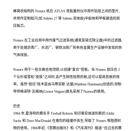
蜂窝状结构的 Nomex 纸在 ATLAS 液氩量热仪中用作铅层之间的垫片,
并用作定制船只(如 Stiletto 27 等 Stiletto 双体船)中船体和甲板建造的层
压板芯。
Nomex 在工业应用中用作废气过滤系统(通常是袋式除尘器)中的过滤器,
用于处理沥青厂、水泥厂、钢铁冶炼厂和有色金属生产设施中发现的热
气体排放。
Nomex 用于一些古典吉他顶部,以创建“复合”音板。当 Nomex 层压在 2
个云杉或雪松“皮肤”之间时,会产生刚性轻质的板,这可以提高音板的效
率。虽然“层压”技术是由马蒂亚斯·达曼(Matthias Dammann)创造的,但制
琴师格诺特·瓦格纳(Gernot Wagner)首先采用了Nomex的使用。
历史
1964 年,夏洛特的赛车手 Fireball Roberts 和印第安纳波利斯的 Eddie
Sachs 和 Dave MacDonald 在激烈的碰撞中丧生,导致了 Nomex 等阻燃织
物的使用。1966年初,《竞赛出版社》和《汽车周刊》报道:“在过去的赛