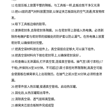
12.在层压板上放置平整的隔板。与工具板一样,此板应既干净又光滑
13.把4-6层的透气材料放置顶部,以保证夹芯板固化的空气流通,挥发物挥
发。
14.取下工具板边缘的胶带。
15.更换密封条,去除密封条隔膜。16.在密封带上部插入热电偶。必须剥
除热电偶护套与密封带的接触处的防护套以防止漏气。在热电偶上放置
密封带,以确保密封完整。
17.把真空袋材料放在组件上。真空袋层应足够大,可以装下组件。
18.把真空袋材料向下按在密封带上,以确保密封良好 。
19.检查确认无泄漏后,打开真空泵,连接真空管线。抽气至5英寸汞柱(17
千帕),并保持20至30分钟。不可超过5英寸汞柱时界限限制,高真空可能
会使面板在蜂窝单元上出现微凹。在抽气之前20至30分钟,必须检查泄
漏。
20.把零件放入热压罐,接通真空管线。启动热压罐。
21.固化后,从热压罐取出零件。
22.清除真空袋、透气层和离型膜。
23.蜂窝夹芯层合板制件完成成型