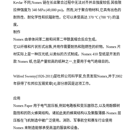
Kevlar 不同,Nomex 链在长丝聚合过程中无法对齐并且强度较低:其极限
拉伸强度为 340 MPa (49,000 psi)。然而,对于聚合物材料,它具有出色的
耐热性、耐化学性和抗辐射性。它可以承受高达 370 °C (700 °F) 的温
度。
制作
Nomex 由单体间苯二胺和间苯二甲酰氯缩合反应生成。
它以纤维和片状形式出售,并用作需要耐热和阻燃性的织物。Nomex 片
材实际上是一种压光纸,以类似的方式制成。Nomex 410 型纸是开发的
款 Nomex 纸,也是产量较高的纸种之一,主要用于电气绝缘目的。
Wilfred Sweeny(1926-2011)是杜邦公司科学家,负责发现Nomex,并于2002
年获得了杜邦拉瓦锡奖章[4],部分原因是这项工作。
应用
Nomex Paper 用于电气层压板,例如电路板和变压器铁芯,以及用酚醛树
脂饱和的防火蜂窝结构。诸如此类的蜂窝结构以及聚酯薄膜-Nomex 层
压板在飞机制造中被广泛使用。消防、军事航空和赛车行业使用
Nomex 来制造能够承受高温的服装和设备。