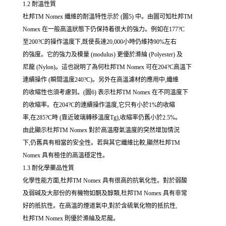
1.2 耐溫性質
杜邦TM Nomex 纖維的耐溫特性示於 (圖5) 中。由圖可知杜邦TM
Nomex 在一般高溫狀態下仍保持着很大的強力。例如在177?C
至200?C的操作溫度下,既使長達20,000小時仍維持90%左右
的強度。它的強力及模量 (modulus) 更優於滌綸 (Polyester) 及
尼龍 (Nylon)。這也說明了為何杜邦TM Nomex 可在204?C高溫下
連續操作 (瞬間溫度240?C)。另外在高溫濾材的應用中,纖維
的收縮性也須考慮到。(圖6) 表示杜邦TM Nomex 在不同溫度下
的收縮率。在204?C的連續操作溫度,它只有小於1%的收縮
率,在285?C時 (靠近玻璃轉移溫度Tg),收縮率仍舊小於2.5%。
由此顯示杜邦TM Nomex 對於高溫廢氣溫度的突然增加情況
下,仍舊具有相當的安全性。若與其它纖維比較,顯然杜邦TM
Nomex 具有極佳的高溫穩定性。
1.3 耐化學藥品性質
化學性能方面,杜邦TM Nomex 具有很高的抗氧化性。對於弱酸
及弱碱及大部份的有機物如酮及醇類,杜邦TM Nomex 具有非常
好的抵抗性。在高溫的煙道氣中,對於含硫氧化物的抵抗性,
杜邦TM Nomex 則優於滌綸及尼龍。