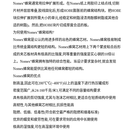
Nomex°蜂窝通常用拉伸扩展形成。在Nomex纸上用胶印上结点线,切割
片材并层层堆叠,胶线固化后,形成HOBE膨胀前的蜂窝结构块。把HOBE
块拉伸扩展到所需大小的单元,经稳定和树脂浸渍用酚醛树脂或其他合
适的树脂)。然后,把HOBE块片切成厚度合适的板。
为何使用Nomex"蜂窝结构?
Nomex'蜂窝是公认的用途多样的出色的蜂窝芯材。Nomex蜂窝极易制成
比传统金属结构更轻的结构。Nomex蜂窝芯材用上下两个蒙皮粘合后形
成的夹芯板材具有极高的比强度,同等重量的强度是实心钢的10倍以
上。Nomex°蜂窝拥有独特的综合性能。当设计要求复杂时,就会发现
Nomex蜂窝能提供比其他任何蜂窝都轻的结构。
Nomex蜂窝的优点
耐高温,因此可在200℃℃(~400°F)以上的温度下进行热压罐成形
密度范围广,从24-160千克/米3,可满足不同的容量结构要求
具有极高的剪切强度,尤其与泡沫芯材相比,更适合在轻质结构中使用
高韧性,与其他蜂窝芯材相比,抗损性能高
阻燃、低烟、低毒性(符合航空最严格的阻燃和烟毒标准)
优异的蠕变和疲劳性能,可在要求苛刻的应用中长期使用
极高的湿强度,可在高湿度环境中使用