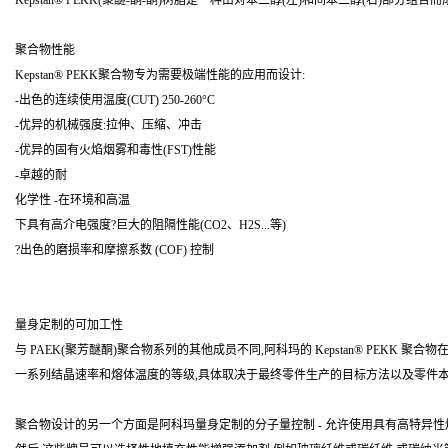
Kepstan® PEKK(聚醚-酮-酮)树脂是一种由对苯二醇(左)和间苯二醇(右)部分组
聚合物性能
Kepstan® PEKK聚合物专为需要极端性能的应用而设计:
-出色的连续使用温度(CUT) 250-260°C
-优异的机械强度:拉伸、压缩、冲击
-优异的固有火焰烟雾和毒性(FST)性能
-卓越的耐
化学性 -在环境和高温
下具有高介电强度?巨大的阻隔性能(CO2、H2S...等)
?出色的磨损率和摩擦系数 (COF) 控制
量身定制的可加工性
与 PAEK(聚芳醚酮)聚合物系列的其他成员不同,阿科玛的 Kepstan® PEKK
一系列结晶速率和熔体温度的等级,具体取决于最终零件生产的目标方法以及零件
聚合物设计的另一个方面是阿科玛量身定制的分子量控制 - 允许使用具有高特异性