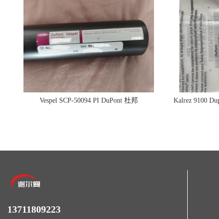
Vespel SCP-50094 PI DuPont 杜邦
Kalrez 9100
13711809223