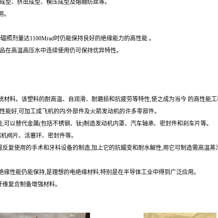
射成型、挤出成型、模压成型及熔融纺丝等。
用。
照剂量达1100Mrad时仍能保持良好的绝缘能力的高性能 。
的制品在高温高压水中连续使用仍可保持优异特性。
传统材料。该塑料的耐高温、自润滑、耐磨损和抗疲劳等特性,使之成为当今 的高性能
性能好,可加工成飞机的内/外部件及火箭发动机的许多零部件。
性能,可以替代金属(包括不锈钢、钛)制造发动机内罩、汽车轴承、密封件和刹车片等。
缩机阀片、活塞环、密封件等。
高、需反复使用的手术和牙科设备的制造,加上它的抗蠕变和耐水解性,用它可制造需高温
的绝缘性能仍能保持,是理想的电绝缘材料,特别是在半导体工业中得到广泛应用。
纤维复合制备增强材料。