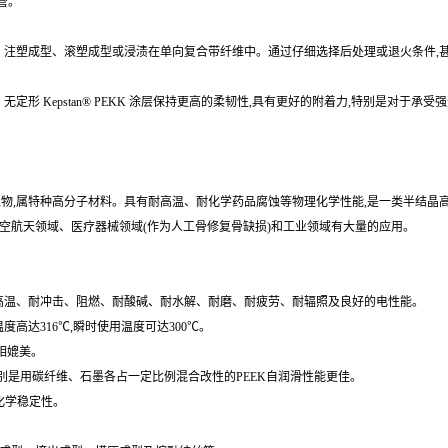
管。
涂层、注塑成型、滚塑成型或浸渍在单向复合带纤维中。通过仔细选择后处理或退火条件
状态。无定形 Kepstan® PEKK 涂层保持更高的柔韧性,具有更好的附着力,特别是
聚物,属特种高分子材料。具有耐高温、耐化学药品腐蚀等物理化学性能,是一类半结晶
空航天领域、医疗器械领域(作为人工骨修复骨缺损)和工业领域有大量的应用。
、耐高温、耐冲击、阻燃、耐酸碱、耐水解、耐磨、耐疲劳、耐辐照及良好的电性能。
温度高达316℃,瞬时使用温度可达300℃。
料相媲美。
别是用碳纤维、石墨各占一定比例混合改性的PEEK自润滑性能更佳。
的化学稳定性。