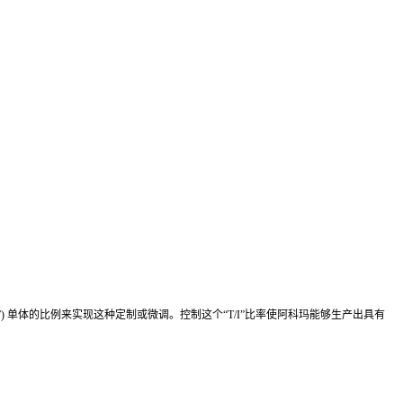
(“I”) 单体的比例来实现这种定制或微调。控制这个“T/I”比率使阿科玛能够生产出具有