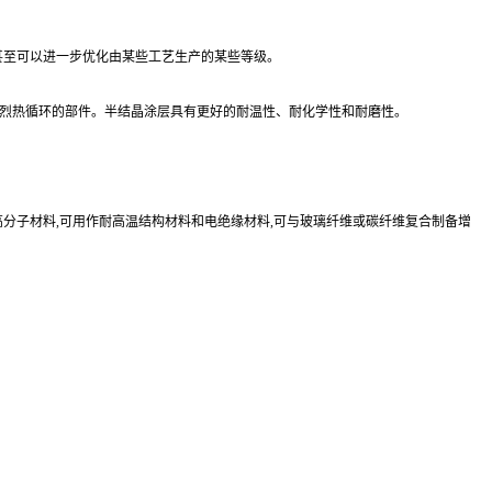
,甚至可以进一步优化由某些工艺生产的某些等级。
对于承受强烈热循环的部件。半结晶涂层具有更好的耐温性、耐化学性和耐磨性。
高分子材料,可用作耐高温结构材料和电绝缘材料,可与玻璃纤维或碳纤维复合制备增