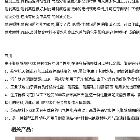
易加工性:具有高温流动性好,而热分解温度又很高的特点,可采用多种加工方式:注
耐剥离性:耐剥离性很好,因此可制成包覆很薄的电线或电磁线,并可在苛刻条件下使
耐疲劳性:在所有树脂中具有 的耐疲劳性。
耐辐照性:耐高辐照的能力很强,超过了通用树脂中耐辐照性 的聚苯乙烯。可以作成γ辐
耐水解性:PEEK及其复合材料不受水和高压水蒸气的化学影响,用这种材料作成
应用
由于聚醚醚酮PEEK具有优良的综合性能,在许多特殊领域可以替代金属、陶瓷等
1、航空航天领域:可加工成各种高精度的飞机零部件,由于其耐水解、耐腐蚀和阻燃
2、汽车制造:聚醚醚酮PEEK一直成功地用于汽车制造业,由于它具有良好耐摩擦
3、工业领域:由于具有良好机械性能、耐高温、耐磨耗,并能耐高压,常用来制造压
4、医疗器械:可在134℃下经受3000次循环高压灭菌,这一特性能满足灭菌要求
接近的材料,因此可采用PEEK代替金属制造人体骨骼。
5、绝缘材料:PEEK因具有优良的电气性能,在高温、高湿等恶劣条件下,聚醚醚酮
14、是一种新型工程塑料,可用作耐高温结构材料和电绝缘材料,可与玻璃纤维或碳
相关产品：