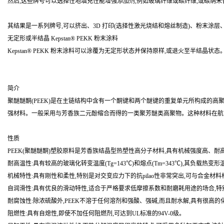
然后,这些牌号可以选择性地填充性能增强添加剂,例如玻璃纤维或碳纤维,或碳纳米
其结果是一系列牌号,可以挤出、3D 打印(选择性激光烧结和熔丝制造)、粉末
无定形或半结晶 Kepstan® PEKK 粉末涂料
Kepstan® PEKK 粉末涂料可以涂覆为无定形状态并保持原样,或退火至半结晶
简介
聚醚醚酮(PEEK)是在主链结构中含有一个酮键和两个醚键的重复单元所构成的高
强材料。一般采用与芳香族二元酚缩合而得的一类聚芳醚类高聚物。这种材料在航
性质
PEEK(聚醚醚酮)塑胶原料是芳香族结晶型热塑性高分子材料,具有机械强度高
耐高温性:具有较高的玻璃化转变温度(Tg=143℃)和熔点(Tm=343℃),其负载热变形
机械特性:具有刚性和柔性,特别是对交变应力下的抗pilao性非常突出,可与合金材
自润滑性:具有优良的滑动特性,适合于严格要求低摩擦系数和耐磨耗用途的场合,特
耐腐蚀性:除浓硫酸外,PEEK不溶于任何溶剂和强酸、强碱,而且耐水解,具有很高
阻燃性:具有自熄性,即使不加任何阻燃剂,可达到UL标准的94V-0级。