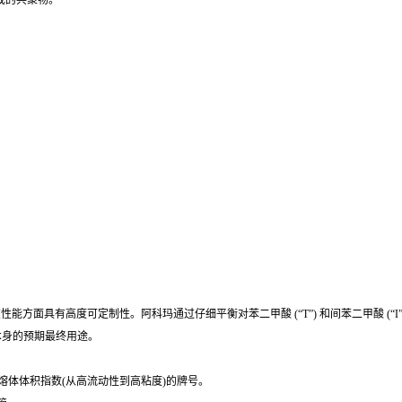
合而成的共聚物。
 聚合物在性能方面具有高度可定制性。阿科玛通过仔细平衡对苯二甲酸 (“T”) 和间苯二甲酸 
本身的预期最终用途。
熔体体积指数(从高流动性到高粘度)的牌号。