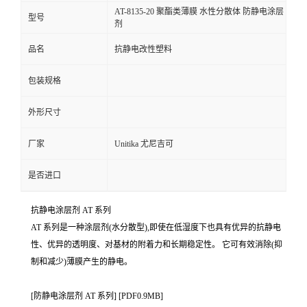
AT-8135-20 聚酯类薄膜 水性分散体 防静电涂层
型号
剂
品名
抗静电改性塑料
包装规格
外形尺寸
厂家
Unitika 尤尼吉可
是否进口
抗静电涂层剂 AT 系列
AT 系列是一种涂层剂(水分散型),即使在低湿度下也具有优异的抗静电
性、优异的透明度、对基材的附着力和长期稳定性。 它可有效消除(抑
制和减少)薄膜产生的静电。
[防静电涂层剂 AT 系列] [PDF0.9MB]