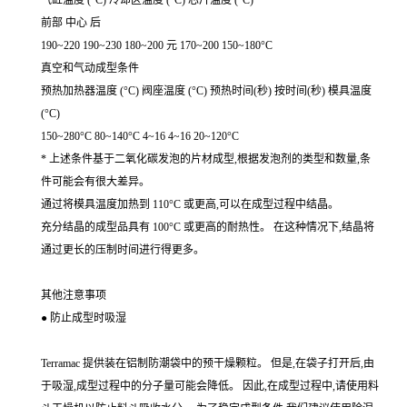
气缸温度 (°C) 冷却区温度 (°C) 芯片温度 (°C)
前部 中心 后
190~220 190~230 180~200 元 170~200 150~180°C
真空和气动成型条件
预热加热器温度 (°C) 阀座温度 (°C) 预热时间(秒) 按时间(秒) 模具温度
(°C)
150~280°C 80~140°C 4~16 4~16 20~120°C
* 上述条件基于二氧化碳发泡的片材成型,根据发泡剂的类型和数量,条
件可能会有很大差异。
通过将模具温度加热到 110°C 或更高,可以在成型过程中结晶。
充分结晶的成型品具有 100°C 或更高的耐热性。 在这种情况下,结晶将
通过更长的压制时间进行得更多。
其他注意事项
● 防止成型时吸湿
Terramac 提供装在铝制防潮袋中的预干燥颗粒。 但是,在袋子打开后,由
于吸湿,成型过程中的分子量可能会降低。 因此,在成型过程中,请使用料