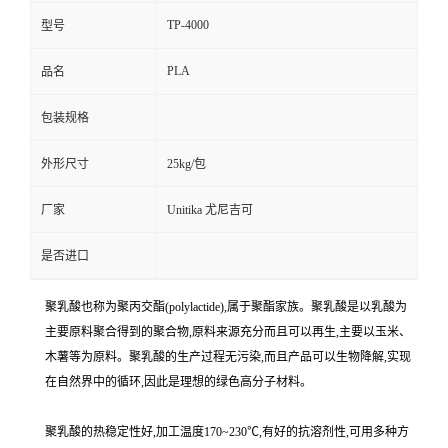
TP-4000
型号
PLA
品名
包装规格
外形尺寸
25kg/包
厂家
Unitika 尤尼吉可
是否进口
聚乳酸也称为聚丙交酯(polylactide),属于聚酯家族。聚乳酸是以乳酸为
主要原料聚合得到的聚合物,原料来源充分而且可以再生,主要以玉米、
木薯等为原料。聚乳酸的生产过程无污染,而且产品可以生物降解,实现
在自然界中的循环,因此是理想的绿色高分子材料。
聚乳酸的热稳定性好,加工温度170~230℃,有好的抗溶剂性,可用多种方