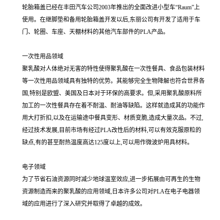
轮胎箱盖已经在丰田汽车公司2003年推出的全面改进小型车“Raum”上
使用。在继脚垫和备用轮胎箱盖开发以后,东丽公司有开发了适用于车
门、轮圈、车座、天棚材料的其他汽车部件的PLA产品。
一次性用品领域
聚乳酸对人体绝对无害的特性使得聚乳酸在一次性餐具、食品包装材料
等一次性用品领域具有独特的优势。其能够完全生物降解也符合世界各
国,特别是欧盟、美国及日本对于环保的高要求。但,采用聚乳酸原料所
加工的一次性餐具存在着不耐温、耐油等缺陷。这样就造成其的功能作
用大打折扣,以及在运输途中餐具变形、材质变脆,造成大量次品。不过,
经过技术发展,目前市场有经过PLA改性后的材料,可以有效克服原粒的
缺点,有的甚至耐热温度高达125度以上,可以用作微波炉用具材料。
电子领域
为了节省石油资源同时减少地球温室效应,进一步拓展由可再生的生物
资源制造而来的聚乳酸的应用领域,日本许多公司对PLA在电子电器领
域的应用进行了深入研究并取得了卓越的成效。