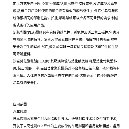
加工方式生产,例如:熔化挤出成型,射出成型,吹膜成型,发泡成型及真空
成型,与目前广泛所使用的聚合物有类似的成形条件,此外它也具有与传
统薄膜相同的印刷性能。如此,聚乳酸就可以应各不同业界的需求,制成
各式各样的应用产品。
⑺聚乳酸(PLA)薄膜具有良好的透气性、透氧性及透二氧二碳性,它也具
有隔离气味的特性。病毒及霉菌易依附在生物可降解塑料的表面,故有
安全及卫生的疑虑,然而,聚乳酸是唯一具有优良抑菌及抗霉特性的生物
可降解塑料。
⑻当焚化聚乳酸(PLA)时,其燃烧热值与焚化纸类相同,是焚化传统塑料
(如聚乙烯)的一半,而且焚化聚乳酸绝对不会释放出氮化物、硫化物等有
毒气体。人体也含有以单体形态存在的乳酸,这就表示了这种分解性产
品具有的安全性。
应用范围
汽车领域
日本东丽公司结合PLA树脂改性技术、纤维制造技术和染色加工技术,
开发了以高性能PLA纤维为主要成份的车用脚垫和备用轮胎箱盖。备用