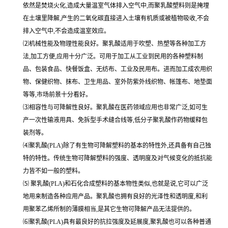
依然是焚烧火化,造成大量温室气体排入空气中,而聚乳酸塑料则是掩埋
在土壤里降解,产生的二氧化碳直接进入土壤有机质或被植物吸收,不会
排入空气中,不会造成温室效应。
⑵机械性能及物理性能良好。聚乳酸适用于吹塑、热塑等各种加工方
法,加工方便,应用十分广泛。可用于加工从工业到民用的各种塑料制
品、包装食品、快餐饭盒、无纺布、工业及民用布。进而加工成农用织
物、保健织物、抹布、卫生用品、室外防紫外线织物、帐篷布、地垫面
等等,市场前景十分看好。
⑶相容性与可降解性良好。聚乳酸在医药领域应用也非常广泛,如可生
产一次性输液用具、免拆型手术缝合线等,低分子聚乳酸作药物缓释包
装剂等。
⑷聚乳酸(PLA)除了有生物可降解塑料的基本的特性外,还具备有自己独
特的特性。传统生物可降解塑料的强度、透明度及对气候变化的抵抗能
力皆不如一般的塑料。
⑸ 聚乳酸(PLA)和石化合成塑料的基本物性类似,也就是说,它可以广泛
地用来制造各种应用产品。聚乳酸也拥有良好的光泽性和透明度,和利
用聚苯乙烯所制的薄膜相当,是其它生物可降解产品无法提供的。
⑹聚乳酸(PLA)具有最良好的抗拉强度及延展度,聚乳酸也可以各种普通