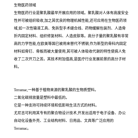
生物医药领域
生物医药行业是聚乳酸最早开展应用的领域。聚乳酸对人体有高度安全
性并可被组织吸收,加之其优良的物理机械性能,还可应用在生物医药领
域,如一次性输液工具、免拆型手术缝合线、药物缓解包装剂、人造骨
折内固定材料、组织修复材料、人造皮肤等。高分子量的聚乳酸有非常
高的力学性能,在欧美等国已被用来替代不锈钢,作为新型的骨科内固定
材料如骨钉、骨板而被大量使用,其可被人体吸收代谢的特性使病人免
收了二次开刀之苦。其技术附加值高,是医疗行业发展前景的高分子材
料。
Terramac,一种基于植物来源的聚乳酸的生物质塑料。
二氧化碳排放量是塑料中最低的。
它是一种支持可持续环境和低影响生活方式的材料。
尤尼吉可利用其专有的聚合物设计技术,开发出适用于电子设备、办公
自动化设备外壳、工业结构材料、日用品、文具等广泛应用的
Terramac。