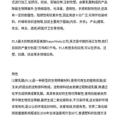
式进行加工,如挤压、纺丝、双轴拉伸,注射吹塑。由聚乳酸制成的产品
除能生物降解外,生物相容性、光泽度、透明性、手感和耐热性好,还具
有一定的耐菌性、阻燃性和抗紫外性,因此用途十分广泛,可用作包装材
料、纤维和非织造物等,目前主要用于服装(内衣、外衣)、产业(建筑、
农业、林业、造纸)和医疗卫生等领域。
PLA最大的制造商是美国NatureWorks公司,其次是中国的海正生物,他们
目前的产量分别是7万吨和5千吨。PLA有很多的应用,可以在挤出、注
塑、拉膜、纺丝等多领域应用。
特性
⑴聚乳酸(PLA)是一种新型的生物降解材料,使用可再生的植物资源(如
玉米)所提出的淀粉原料制成。淀粉原料经由发酵过程制成乳酸,再通过
化学合成转换成聚乳酸。其具有良好的生物可降解性,使用后能被自然
界中微生物完全降解,最终生成二氧化碳和水,不污染环境,这对保护环境
非常有利,是公认的环境友好材料。关爱地球,你我有责。世界二氧化碳
排放量据新闻报道在2030年全球温度将升至60℃,普通塑料的处理方法