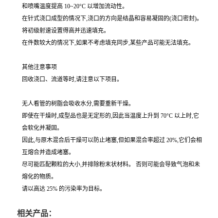
和喷嘴温度提高 10~20°C 以增加流动性。
在针式浇口成型的情况下,浇口的方向是结晶和容易凝固的(浇口密封)。
将初级射速设置得高并迅速填充。
在件数较大的情况下,如果不考虑填充同步,某些产品可能无法填充。
其他注意事项
回收浇口、流道等时,请注意以下项目。
无人看管的树脂会吸收水分,需要重新干燥。
即使在干燥时,成型品也是无定形的,因此当温度上升到 70°C 以上时,它
会软化并凝固。
因此,与原木混合后干燥可以防止堵塞,但如果混合率超过 20%,它们会相
互熔合并造成堵塞。
尽可能匹配颗粒的大小,并排除粉末状材料。 否则可能会导致气泡和未
熔化的物质。
请以高达 25% 的污染率为目标。
相关产品：