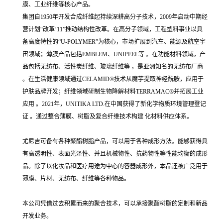
膜、工业纤维等核心产品。
集团自1950年开发合成纤维起持续深耕高分子技术，2009年启动中期经
营计划“改革’11”推动结构性改革。在高分子领域，工程塑料事业以具
备高度特性的“U-POLYMER”为核心，市场扩展到汽车、能源及航空宇
宙领域；薄膜产品包括EMBLEM、UNIPEEL等 。在功能材料领域，产
品包括无纺布、活性炭纤维、玻璃纤维等 ，是亚洲知名的无纺布厂商
。在生活健康领域通过CELAMID®技术从魔芋提取神经酰胺，应用于
护肤品牌开发；纤维领域研制生物降解材料TERRAMAC®并拓展工业
应用 。2021年，UNITIKA LTD.在中国获得了新化学物质环境管理登记
证 。通过整合薄膜、树脂及复合纤维技术构建 化材料供应体系。
尤尼吉可备有各种聚酯树脂产品，可以用于各种成形方法。能够获得具
有高透明性、表面光泽性、并且机械物性、抗药物性等性能均衡的成形
品。除了以化妆品和医疗用途为中心的容器成形外，本品还被广泛用于
薄膜、片材、无纺布、纤维等各种物品。
本公司凭借过去积累而来的聚合技术，可以承接聚酯树脂的定制和新品
开发业务。