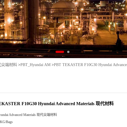
s 现代尖端材料
>
PBT_Hyundai AM
>
PBT TEKASTER F10G30 Hyundai Advanc
EKASTER F10G30 Hyundai Advanced Materials 现代材料
yundai Advanced Materials 现代尖端材料
5KG/Bags