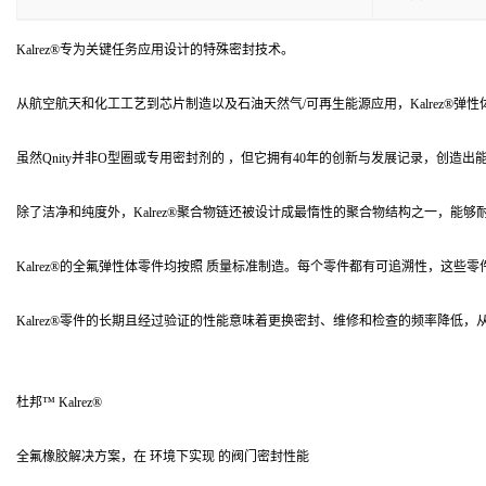
Kalrez®专为关键任务应用设计的特殊密封技术。
从航空航天和化工工艺到芯片制造以及石油天然气/可再生能源应用，Kalrez®
虽然Qnity并非O型圈或专用密封剂的 ，但它拥有40年的创新与发展记录，创造出
除了洁净和纯度外，Kalrez®聚合物链还被设计成最惰性的聚合物结构之一，能够
Kalrez®的全氟弹性体零件均按照 质量标准制造。每个零件都有可追溯性，这
Kalrez®零件的长期且经过验证的性能意味着更换密封、维修和检查的频率降低
杜邦™ Kalrez®
全氟橡胶解决方案，在 环境下实现 的阀门密封性能