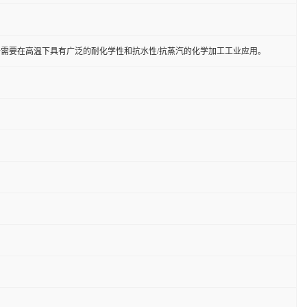
KM 产品,适用于需要在高温下具有广泛的耐化学性和抗水性/抗蒸汽的化学加工工业应用。