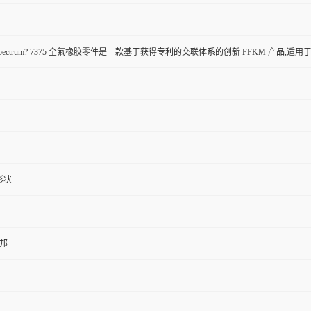
lrez? Spectrum? 7375 全氟橡胶零件是一款基于获得专利的交联体系的创新 FF
形状
杜邦