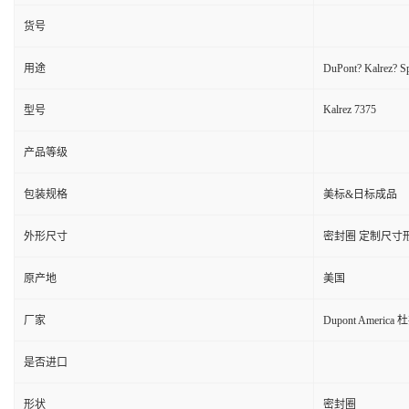
货号
用途
DuPont? Ka
Kalrez 7375
型号
产品等级
包装规格
美标&日标成品
外形尺寸
密封圈 定制尺寸
原产地
美国
厂家
Dupont America 
是否进口
形状
密封圈