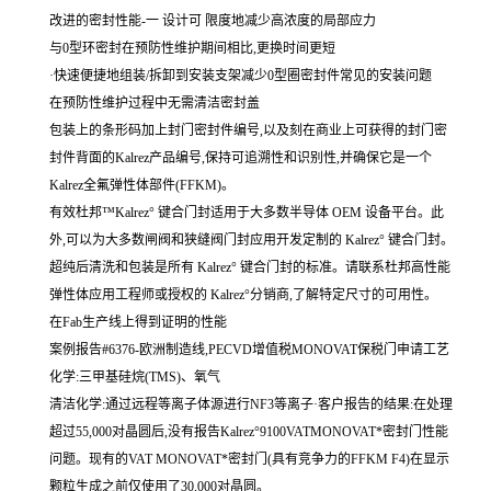
改进的密封性能-一 设计可 限度地减少高浓度的局部应力
与0型环密封在预防性维护期间相比,更换时间更短
·快速便捷地组装/拆卸到安装支架减少0型圈密封件常见的安装问题
在预防性维护过程中无需清洁密封盖
包装上的条形码加上封门密封件编号,以及刻在商业上可获得的封门密
封件背面的Kalrez产品编号,保持可追溯性和识别性,并确保它是一个
Kalrez全氟弹性体部件(FFKM)。
有效杜邦™Kalrez° 键合门封适用于大多数半导体 OEM 设备平台。此
外,可以为大多数闸阀和狭缝阀门封应用开发定制的 Kalrez° 键合门封。
超纯后清洗和包装是所有 Kalrez° 键合门封的标准。请联系杜邦高性能
弹性体应用工程师或授权的 Kalrez°分销商,了解特定尺寸的可用性。
在Fab生产线上得到证明的性能
案例报告#6376-欧洲制造线,PECVD增值税MONOVAT保税门申请工艺
化学:三甲基硅烷(TMS)、氧气
清洁化学:通过远程等离子体源进行NF3等离子·客户报告的结果:在处理
超过55,000对晶圆后,没有报告Kalrez°9100VATMONOVAT*密封门性能
问题。现有的VAT MONOVAT*密封门(具有竞争力的FFKM F4)在显示
颗粒生成之前仅使用了30,000对晶圆。