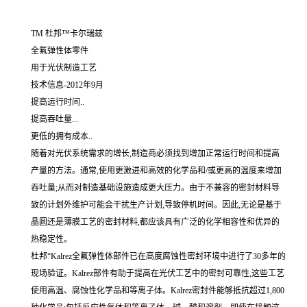
TM 杜邦™卡尔瑞兹
全氟弹性体零件
用于光伏制造工艺
技术信息-2012年9月
提高运行时间..
提高吞吐量...
更低的拥有成本..
随着对光伏系统需求的增长,制造商必须找到增加正常运行时间和提高
产量的方法。通常,使用更激进和高效的化学品和/或更高的温度来增加
吞吐量;从而对制造基础设施造成更大压力。由于不兼容的密封材料导
致的计划外维护可能会干扰生产计划,导致停机时间。因此,无论是基于
晶圆还是薄膜工艺的密封材料,都应该具有广泛的化学相容性和优异的
热稳定性。
杜邦“Kalrez全氟弹性体部件已在高度腐蚀性密封环境中进行了30多年的
现场验证。Kalrez部件有助于提高在光伏工艺中的密封可靠性,这些工艺
使用高温、腐蚀性化学品和等离子体。Kalrez密封件能够抵抗超过1,800