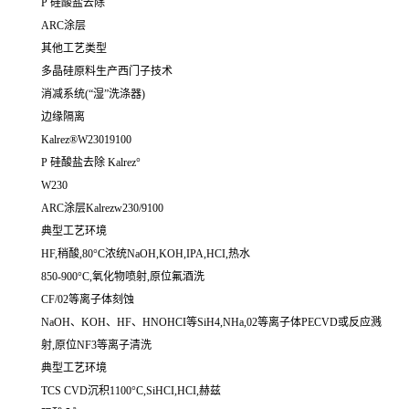
P 硅酸盐去除
ARC涂层
其他工艺类型
多晶硅原料生产西门子技术
消减系统(“湿”洗涤器)
边缘隔离
Kalrez®W23019100
P 硅酸盐去除 Kalrez°
W230
ARC涂层Kalrezw230/9100
典型工艺环境
HF,稍酸,80°C浓统NaOH,KOH,IPA,HCI,热水
850-900°C,氧化物喷射,原位氟酒洗
CF/02等离子体刻蚀
NaOH、KOH、HF、HNOHCI等SiH4,NHa,02等离子体PECVD或反应溅
射,原位NF3等离子清洗
典型工艺环境
TCS CVD沉积1100°C,SiHCI,HCI,赫兹