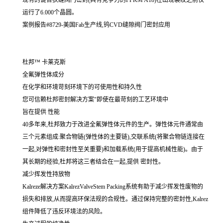
现有的键合狭缝阀门密封(具有竞争力的FFKM A18)在出现裂纹之前仅
运行了6.000个晶圆。
案例报告#8729-美国Fab生产线,钨CVD缝隙阀门密封应用
杜邦™ 卡莱克斯
全氟弹性体成分
在化学和环境苛刻环境下的可使用性和持久性
您可信赖杜邦密封解决方案"即使在最苛刻的工艺环境中
旨在提供 性能
40多年来,杜邦致力于改进全氟弹性体元件的生产。弹性体元件通常由
三个元素组成:聚合物链(弹性体的主要链),交联系统(将聚合物链连接在
一起,对弹性和密封性至关重要)和加载系统(用于提高机械性能)。由于
其长期的经验,杜邦将这三者结合在一起,提供 密封性。
减少挥发性持放物
Kalreze解决方案KalrezValveStem Packing系统有助于减少挥发性废物的
损失和排放,从而提高环保法规的合规性。通过保持完整的密封性,Kalrez
组件降低了违反环境法的风险。