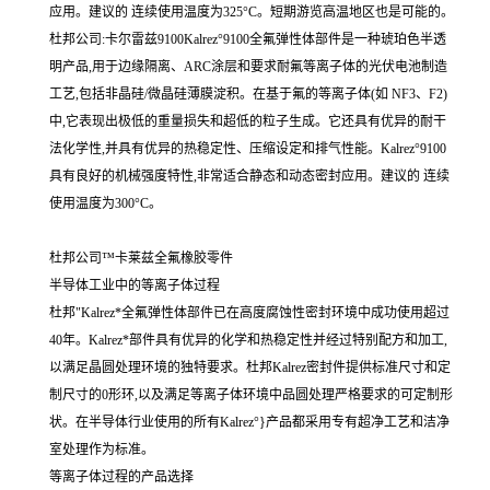
应用。建议的 连续使用温度为325°C。短期游览高温地区也是可能的。
杜邦公司:卡尔雷兹9100Kalrez°9100全氟弹性体部件是一种琥珀色半透
明产品,用于边缘隔离、ARC涂层和要求耐氟等离子体的光伏电池制造
工艺,包括非晶硅/微晶硅薄膜淀积。在基于氟的等离子体(如 NF3、F2)
中,它表现出极低的重量损失和超低的粒子生成。它还具有优异的耐干
法化学性,并具有优异的热稳定性、压缩设定和排气性能。Kalrez°9100
具有良好的机械强度特性,非常适合静态和动态密封应用。建议的 连续
使用温度为300°C。
杜邦公司™卡莱兹全氟橡胶零件
半导体工业中的等离子体过程
杜邦"Kalrez*全氟弹性体部件已在高度腐蚀性密封环境中成功使用超过
40年。Kalrez*部件具有优异的化学和热稳定性并经过特别配方和加工,
以满足晶圆处理环境的独特要求。杜邦Kalrez密封件提供标准尺寸和定
制尺寸的0形环,以及满足等离子体环境中品圆处理严格要求的可定制形
状。在半导体行业使用的所有Kalrez°}产品都采用专有超净工艺和洁净
室处理作为标准。
等离子体过程的产品选择