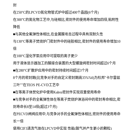
封
在250°C的LPCVD氮化物管式炉中超过400个晶园(6个月)
在300”C的氮化物工艺中,与硅相比,密封件的使用寿命增加四倍,粘附性
降低
■与其他全氟弹性体相比,在金属酸攻击过程中具有双耐久性
与130°C等离子焚烧炉门密封件中的硅胶相比,密封件的使用寿命增加10
倍
在100°C湿化学泵应用中可提取的离子更少
用于液体显示器加工的酸接合装置的大型螺旋阀密封时间超过6个月
■在280°C扩散炉应用中的密封持续时间超过3个月
8个月的密封期(比竞争对手的自定义密封期高35%%6)为杜邦"卡尔雷兹
三叶""在TEOS PE-CVD工艺中
■在等离子体焚化炉中使用Kalrez密封件实现双重使用寿命
■与竞争对手的全氟弹性体在等离子焚烧炉淋浴间中的密封寿命相比,密
封寿命长8至14倍(超过3个月)
在PECVD闸阀应用中,与竞争对手的全氟弹性体相比,密封件的使用寿命
长一倍
使用CIF3清洗气体在LPCVD中实现 性能(脱气并产生更小的颗粒)