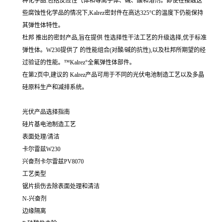
种化学品:包括反应性气体和等离子体、碱、酸和溶剂。即使在接触这
些腐蚀性化学品的情况下,Kalrez密封件在高达325°C的温度下仍能保持
其弹性体特性。
杜邦 推出的密封产品,旨在提供 性选择性干法工艺的升级选择,优于标准
弹性体。W230提供了 的性能组合(对酸/碱的抗性),以及杜邦所期望的经
过验证的性能。™Kalrez°全氟弹性体部件。
在第2页中,建议的 Kalrez产品可用于不同的光伏电池制造工艺以及多晶
硅原料生产和减排系统。
光伏产品选择指南
硅片基电池制造工艺
表面处理/清洁
卡尔雷兹W230
兴奋剂卡尔雷兹PV8070
工艺类型
锯片损伤去除表面处理和清洁
N-兴奋剂
边缘隔离