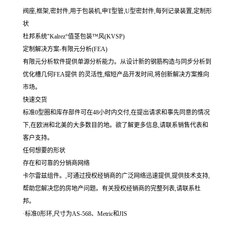
阀座,框架,密封件,用于包装机,申T型管,U型密封件,每列记录装置,定制形
状
杜邦系统"Kalrez°值茎包装™风(KVSP)
定制解决方案-有限元分析(FEA)
有限元分析软件提供单源分析能力。从设计新的钢筋构造与同步分析到
优化槽几何FEA提供 的灵活性,缩短产品开发时间,将创新解决方案推向
市场。
快速交货
标准0型圈和库存部件可在48小时内交付,在提出请求和事先同意的情况
下,在欧洲和北美的大多数目的地。欲了解更多信息,请联系销售代表和
客户支持。
任何想要的形状
存在和可靠的分销商网络
卡尔雷兹组件。,可通过授权经销商的广泛网络迅速提供,提供技术支持,
帮助您解决您的房地产问题。有关授权经销商的完整列表,请联系杜
邦。
·标准0形环,尺寸为AS-568、Metric和JIS