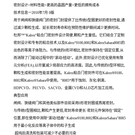
密封设计+材料性能=更高的晶圆产量+更低的拥有成本
技术信息一2010年7月 0版
用于闸阀和狭缝阀门的密封门封提供了比传统0型圈更好的密封性能,通
过减少颗粒生成、延长密封寿命和在预防性维护期间减少更换时间。
杜邦™“Kalrez°粘合门密封件设计简便,颗粒产生量低。它们结合了定制
密封设计和专有的粘合技术,以及Kalrez°9100,8002和KalrezSahara8085的
出色的等离子体阻力。与传统的0形环相比,密封件保持在“固定位置,从
而消除了门驱动过程中的“滚动/扭动”。此外,密封设计已优化使用有限
元分析(FEA),以尽量减少局部应力的高浓度。因此,与传统的0型环相比,
颗粒生成和密封性能显著提高。Kalrez粘合门密封件可在Kalrez®9100、
8002和Kalrez®Sahara中使用。"8085*用于蚀刻、灰化/剥离、
HDPCVD、PECVD、SACVD、金属CVD和ALD芯片加工应用。
典型应用
闸阀、狭缝阀门和其他类似部件目前采用0形密封圈或燕尾密封。
与传统0型圈相比,颗粒产生更低,密封寿命更长·密封元件保持在“固定”
位置,即在使用中消除“滚动/扭曲”·Kalreze9100,8002和KalrezeSahara"8085
用于最小化反应等离子体中的粒子生成
·超纯后清洗和包装可减少不必要的污染