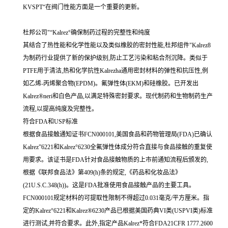
KVSPT“在阀门性能方面是一个重要的更新。
杜邦公司"“Kalrez°确保制药过程的完整性和纯度
其结合了热性能和化学性能以及类似橡胶的密封性能,杜邦组件"Kalrez8
为制药行业提供了新的保护级别,防止工艺污染和粘合剂沉降。类似于
PTFE用于清洁,热和化学抗性Kalrezha通用密封材料的弹性和抗压性,例
如乙烯-丙烯聚合物(EPDM)。氟弹性体(EKM)和硅橡胶。已开发出
Kalrez®neri和白色产品,以满足特殊密封要求。现代制药和生物制药生产
流程,以提高纯度及完整性。
符合FDA和USP标准
根据食品接触通知证书FCN000101,美国食品和药物管理局(FDA)已确认
Kalrez”6221和Kalrez°6230全氟弹性体成分符合直接与食品接触的重复使
用要求。该证书是FDA针对食品接触物质的上市前通知流程后颁发的,
根据《联邦食品法》第409(h)条的规定,《药品和化妆品法》
(21U.S.C.348(h))。这是FDA批准使用食品接触产品的主要工具。
FCN000101规定材料的可提取性限制不得超过0.031毫克/平方厘米。指
定的Kalrez°6221和Kalrez®6230产品已根据美国药典VI类(USPVI类)标准
进行测试,并符合要求。此外,指定产品Kalrez*符合FDA21CFR 1777.2600