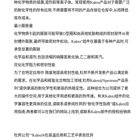
种化学物质的侵袭,溶剂和等离子体。常规使用Kalrez产品对于需要广泛
的耐化学性的所有应用,不再需要将不同的产品存放在仓库中,从而降低
库存成本。
最小膨胀量
化学物质引起的膨胀可能导致O型圈和由其他轮胎制成的密封部件从密
封槽外膨胀,最终导致密封件松动。Kalrez°组件在暴露于各种产品时,可
承受显著的膨联
化学品和溶剂,包括浓缩的硝酸氢氧化钠,乙二胺和蒸汽。
优化化学阻力和密封性能
为了在特定应用中 限度地提高密封性能,杜邦不断开发新产品以满足新
的需求。在化学品和碳氢化合物加工领域,杜邦Kalrez@Spectrum产品系
列"提供更高的耐化学性和更高的热稳定性。这种组合为公司提供了更
大的操作空间,用于其他化学用途和更高的热传递。有关Kalrez组件的化
学兼容性更具体的信息,请联系请参阅杜邦的“耐化学性指南”或Kalrez应
用指南,两者都可以在我们的网站上找到,或联系Kalrez部件的授权经销商
杜邦公司"“Kalrez®在高温应用和工艺中表现优异