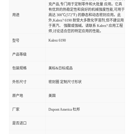
充产品,专门用于定制零件和大批量 应用。它具
有优异的热稳定性和良好的机械强度性能,可用于
用途
高达 300℃(572℉) 的静态和动态密封应用。此
外,Kalrez? 6190 耐受大多数化学溶剂,但不建议用
于蒸汽、 强酸或强碱。请联系 Kalrez? 应用工程
师,讨论适合您的特定应用的性能。
Kalrez 6190
型号
产品等级
包装规格
美标&日标成品
外形尺寸
密封圈 定制尺寸形状
原产地
美国
厂家
Dupont America 杜邦
是否进口