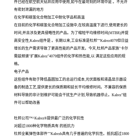
件已经在航空航天钻井应用中使用,如今在最苛刻的环境中是 。不允许
有密封泄漏的地方
在化学和碳氢化合物加工中耐化学品和高温
在目前的化学和碳氢化合物加工设施中,在较高温度下进行,使用更长的
时间,并且涉及更具侵略性的产品。为了缩短平均维修时间(MTBR)并提
高安全性,Kalrez组件是 。长期以来,工业标准是杜邦"“Kalrez4079但日益
增长的生产需求导致了更高性能的产品开发。今天,杜邦产品家族"卡尔
需兹频谱"扩展Kalrez”4079组件的化学和热性能,以 满足这些应用的规
格。
电子产品
这些组件有助于降低晶圆加工的总运行成本,光伏面板和液晶显示器设
备的制造工艺,提供更长的保质期和延长平均维修时间。不兼容的保质
材料导致的非计划维护可能会干扰生产计划,导致机器停止。Kalrez”组
件可以帮助改善
杜邦公司™^Kalrez®提供最广泛的化学抗性
对超过1800种化学物质具有 的抵抗力
杜邦全氟弹性体部件""Kalrezh具有几乎普遍的化学抗性。抵抗超过1800