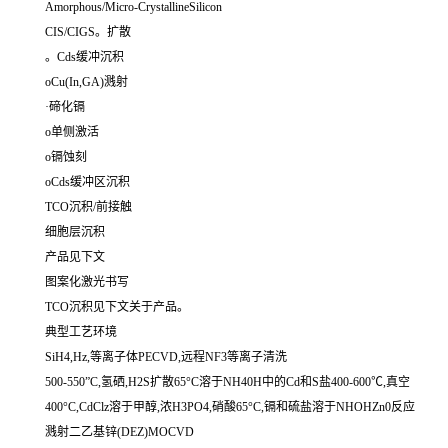
Amorphous/Micro-CrystallineSilicon
CIS/CIGS。扩散
。Cds缓冲沉积
oCu(In,GA)溅射
·碲化镉
o单侧激活
o镉蚀刻
oCds缓冲区沉积
TCO沉积/前接触
细胞层沉积
产品见下文
图案化激光书写
TCO沉积见下文关于产品。
典型工艺环境
SiH4,Hz,等离子体PECVD,远程NF3等离子清洗
500-550”C,氢硒,H2S扩散65°C溶于NH40H中的Cd和S盐400-600℃,真空
400°C,CdClz溶于甲醇,浓H3PO4,硝酸65°C,镉和硫盐溶于NHOHZn0反应
溅射二乙基锌(DEZ)MOCVD