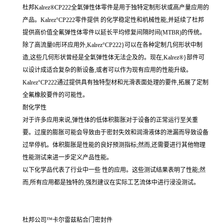
杜邦Kalrez®CP222全氣弹性体零件是用于独特定制形状或高产量应用的
产品。Kalrez°CP222零件提供 的化学稳定性和机械性能,并延续了杜邦
提供高价值全氟弹性体零件以延长平均修复间隔时间(MTBR)的传统。
除了高流量0形环应用外,Kalrez°CP222}可以在各种定制几何形状中制
造,这些几何形状曾经是全氣弹性体无法企及的。现在,Kalrez®}部件可
以设计成适合复杂的新设备,或者可以作为现有应用的性能升级。
Kalrez°CP222通过提供具有独特型材和光滑表面处理的要件,拓展了定制
全氟橡胶要件的可能性。
耐化学性
对于许多应用来说,弹性体的低体积膨胀对于设备的正常运行至关重
要。过度的膨胀可能会导致由于密封失效和润滑液体的泄漏而导致设备
过早停机。体积膨胀是性能的良好预测指标;然而,还需要进行其他物理
性能测试来进一步定义产品性能。
以下化学品代表了行业中一些 性的应用。这些测试结果表明了性能;然
而,所有应用都是独特的,强烈建议在实际工艺流体中进行浸没测试。
杜邦公司™卡尔雷兹粘合门密封件