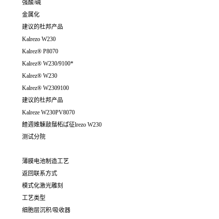
强酸/碱
金属化
建议的杜邦产品
Kalrezo W230
Kalrez® P8070
Kalrez® W230/9100*
Kalrez® W230
Kalrez® W2309100
建议的杜邦产品
Kalreze W230PV8070
餷週婎觫敲鬚柘ぱ征lrezo W230
测试分院
薄膜电池制造工艺
返回联系方式
模式化激光雕刻
工艺类型
细胞层沉积/吸收器