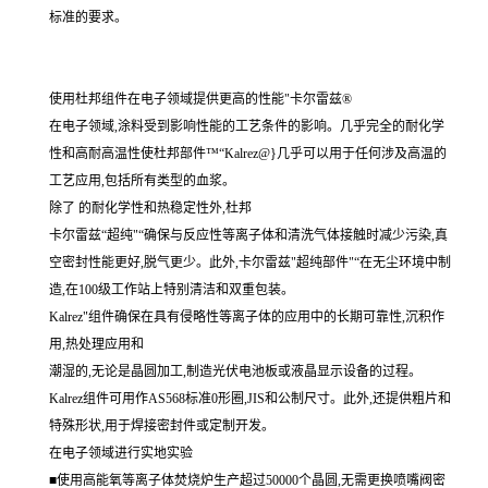
标准的要求。
使用杜邦组件在电子领域提供更高的性能"卡尔雷兹®
在电子领域,涂料受到影响性能的工艺条件的影响。几乎完全的耐化学
性和高耐高温性使杜邦部件™“Kalrez@}几乎可以用于任何涉及高温的
工艺应用,包括所有类型的血浆。
除了 的耐化学性和热稳定性外,杜邦
卡尔雷兹“超纯"“确保与反应性等离子体和清洗气体接触时减少污染,真
空密封性能更好,脱气更少。此外,卡尔雷兹"超纯部件"“在无尘环境中制
造,在100级工作站上特别清洁和双重包装。
Kalrez"组件确保在具有侵略性等离子体的应用中的长期可靠性,沉积作
用,热处理应用和
潮湿的,无论是晶圆加工,制造光伏电池板或液晶显示设备的过程。
Kalrez组件可用作AS568标准0形圈,JIS和公制尺寸。此外,还提供粗片和
特殊形状,用于焊接密封件或定制开发。
在电子领域进行实地实验
■使用高能氧等离子体焚烧炉生产超过50000个晶圆,无需更换喷嘴阀密