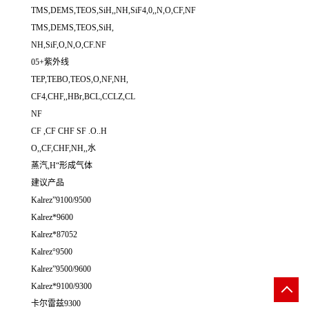
TMS,DEMS,TEOS,SiH,,NH,SiF4,0,,N,O,CF,NF
TMS,DEMS,TEOS,SiH,
NH,SiF,O,N,O,CF.NF
05+紫外线
TEP,TEBO,TEOS,O,NF,NH,
CF4,CHF,,HBr,BCL,CCLZ,CL
NF
CF ,CF CHF SF .O..H
O,,CF,CHF,NH,,水
蒸汽,H“形成气体
建议产品
Kalrez”9100/9500
Kalrez*9600
Kalrez*87052
Kalrez°9500
Kalrez”9500/9600
Kalrez*9100/9300
卡尔雷兹9300