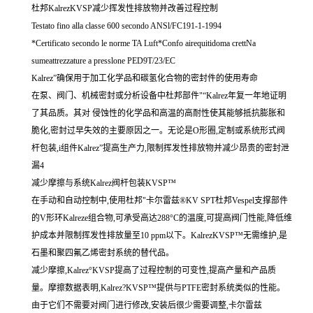
杜邦KalrezKVSP减少挥发性排放物并改善过程控制
Testato fino alla classe 600 secondo ANSl/FC191-1-1994
*Certificato secondo le norme TA Luft*Confo airequitidoma crettNa
sumeattrezzature a presslone PED9T/23/EC
Kalrez”确保用于加工化学品和碳氢化合物的密封件的使用寿命
在泵、阀门、机械密封或分析设备中杜邦部件"“Kalrez年复一年地证明
了其品质。其对 侵蚀性的化学品和高温的高耐性使其能够抵抗膨胀和
脆化,密封过早失效的主要原因之一。无论是O形圈,定制或系统形式阀
杆包装,i组件Kalrez”提高生产力,限制挥发性排放物并减少昂贵的密封泄
漏4
减少摩擦与系统Kalrez阀杆包装KVSP™
在手动和自动控制中,使用杜邦"卡尔雷兹®KV SPT杜邦Vespel支撑部件
的V形环Kalreze组合物,可承受高达288°C的温度,可提高阀门性能,降低维
护成本并限制挥发性排放量至10 ppm以下。KalrezKVSP™无需维护,是
石墨和聚四氟乙烯密封系统的替代品。
减少摩擦,Kalrez°KVSP提高了过程控制的可变性,提高产量和产品质
量。摩擦数据表明,Kalrez?KVSP™提供与PTFE密封系统类似的性能。
由于它们不需要对阀门进行修改,安装后很少需要调整,卡尔雷兹