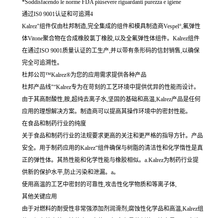
*Soddisfacendo le norme FDA piùsevere riguardanti purezza e igiene
通过IS0 9001认证和可追溯4
Kalrez"组件仅由杜邦制造,完全集成的组件和模具制造商Vespel°,氟弹性
体Vitone聚合物在合成橡胶氯丁橡胶,以及全氟弹性体组件。Kalrez组件
在通过ISO 9001质量认证的工生产,并以带有条形码的信封销售,以确保
完全可追溯性。
杜邦公司™Kalrez®为您的应用需求提供各种产品
杜邦产品线"“Kalrez专为在苛刻的工艺环境中提供优异的性能而设计。
由于其高耐酸性,胺,超纯去离子水,坚固的基础和高温,Kalrez产品是任何
应用的理想解决方案。制造商可以提高其操作环境中的密封性能。
在食品和制药行业的纯度
关于食品和制药行业的法规要求更高的关注和更严格的指导方针。产品
安全。用于制药应用的Kalrez“组件确保与树脂的清洁性和化学惰性是真
正的弹性体。其热性能和化学性能与橡胶相似。a.Kalrez为制药行业提
供新的保护水平,防止污染和泄漏。a。
使用高温的工艺中密封的可靠性,攻击性化学物质和等离子体,
其他关键应用
由于对燃料的耐受性非常强添加剂润滑剂;腐蚀性化学品和高温,Kalrez组