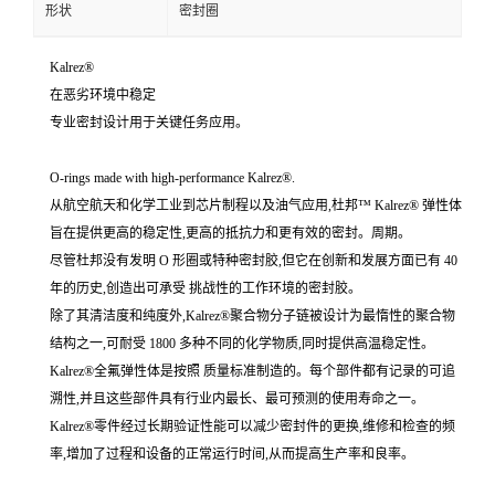
形状
密封圈
Kalrez®
在恶劣环境中稳定
专业密封设计用于关键任务应用。
O-rings made with high-performance Kalrez®.
从航空航天和化学工业到芯片制程以及油气应用,杜邦™ Kalrez® 弹性体
旨在提供更高的稳定性,更高的抵抗力和更有效的密封。周期。
尽管杜邦没有发明 O 形圈或特种密封胶,但它在创新和发展方面已有 40
年的历史,创造出可承受 挑战性的工作环境的密封胶。
除了其清洁度和纯度外,Kalrez®聚合物分子链被设计为最惰性的聚合物
结构之一,可耐受 1800 多种不同的化学物质,同时提供高温稳定性。
Kalrez®全氟弹性体是按照 质量标准制造的。每个部件都有记录的可追
溯性,并且这些部件具有行业内最长、最可预测的使用寿命之一。
Kalrez®零件经过长期验证性能可以减少密封件的更换,维修和检查的频
率,增加了过程和设备的正常运行时间,从而提高生产率和良率。