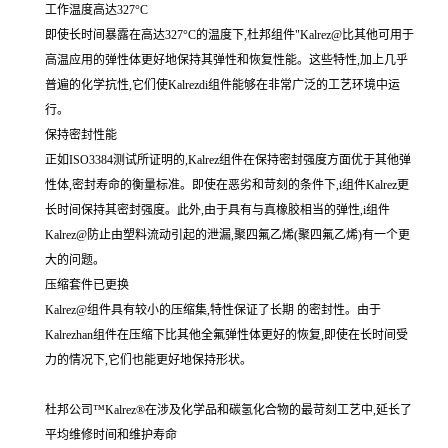
工作温度高达327°C
即使长时间暴露在高达327°C的温度下,杜邦组件"Kalrez@比其他可用于
高温应用的弹性体更好地保持其弹性和恢复性能。这些特性,加上几乎
普遍的化学抗性,它们使Kalrezdi组件能够在非常广泛的工艺环境中运
行。
保持密封性能
正如ISO3384测试所证明的,Kalrez组件在保持密封强度方面优于其他弹
性体,密封寿命的衡量标准。即使在恶劣和苛刻的条件下,i组件Kalrez更
长时间保持其密封强度。此外,由于具有与真橡胶相当的弹性,i组件
Kalrez@防止由塑料流动引起的泄漏,聚四氟乙烯(聚四氟乙烯)有一个更
大的问题。
压缩套件已更换
Kalrez@组件具有较小的压缩集,特性保证了长期 的密封性。由于
Kalrezhan组件在压缩下比其他全氟弹性体更好的恢复,即使在长时间受
力的情况下,它们也能更好地保持形状。
杜邦公司™Kalrez®在涉及化学品和碳氢化合物的最苛刻工艺中,延长了
平均维修时间和维护寿命