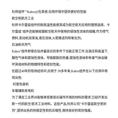
杜邦组件"“Kalrez@在其他 应用环境中提供更好的性能
航空和航天工业
杜邦卡尔雷兹组件的耐高温性能使其成为航空航天应用的理想选择。卡
尔雷兹"组件还能够抵御航空航天中使用的侵蚀性流体的接触,作为喷气
燃料,发动机润滑油,液压流体,火箭推进剂和氧化剂。
石油和天然气
Kalrez”组件即使在钻并最恶劣的条件下也能正常工作,在高压和高温下,
酸性气体和腐蚀性液体。导致膨胀的热量,腐蚀性液体和有毒气体会破
坏其他材料的物理特性和密封性能。
在超过40年的现场经验中,应用于:30多年来,Kalrez组件在以下应用中表
现出色:
·托管包装机
车载辅助发电机
为了满足工业界对能够承受更恶劣操作环境的材料的需求,已经开发出
新一代的航空/航天工业材料。这些产品,杜邦公司"卡尔雷兹航空密封
剂",提供出色的热稳定性和抗压缩性,保持良好的密封强度。