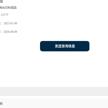
国
标&日标成品
137/个
：
2025-01-06
：
2026-08-09
发送咨询信息
杜邦