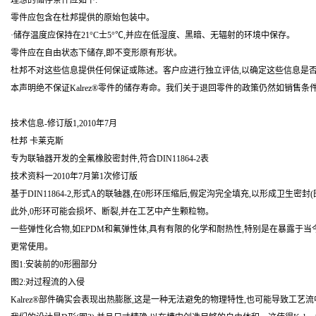
理想的储存条件应如下:
零件应包含在杜邦提供的原始包装中。
·储存温度应保持在21°C士5°℃,并应在低湿度、黑暗、无辐射的环境中保存。
零件应在自由状态下储存,即不变形原有形状。
杜邦不对这些信息提供任何保证或陈述。客户应进行独立评估,以确定这些信息是否适
本声明绝不保证Kalrez®零件的储存寿命。我们关于退回零件的政策仍然如销售条
技术信息-修订版1,2010年7月
杜邦 卡莱克斯
专为联轴器开发的全氟橡胶密封件,符合DIN11864-2表
技术资料一2010年7月第1次修订版
基于DIN11864-2,形式A的联轴器,在0形环压缩后,假定沟完全填充,以形成卫
此外,0形环可能会损坏、断裂,并在工艺中产生颗粒物。
一些弹性化合物,如EPDM和氟弹性体,具有有限的化学和耐热性,特别是在暴露于当
更常使用。
图1:安装前的0形圈部分
图2:对过程流的入侵
Kalrez®部件确实会表现出热膨胀,这是一种无法避免的物理特性,也可能导致工