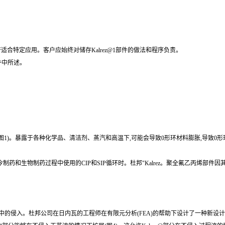
合特定应用。客户应始终对储存Kalrez@1部件的做法和程序负责。
件中所述。
生密封(图1)。暴露于各种化学品、清洁剂、蒸汽和高温下,可能会导致0形环材料膨胀,导致
今制药和生物制药过程中使用的CIP和SIP循环时。杜邦"Kalrez。聚全氟乙丙烯部
艺流中的侵入。杜邦公司在日内瓦的工程师在有限元分析(FEA)的帮助下设计了一种新设