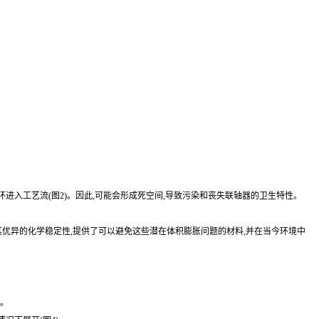
0形环进入工艺流(图2)。因此,可能会形成死空间,导致污染和丧失联轴器的卫生特性。
件因其优异的化学稳定性,提供了可以避免这些潜在体积膨胀问题的材料,并在当今环境中
计。