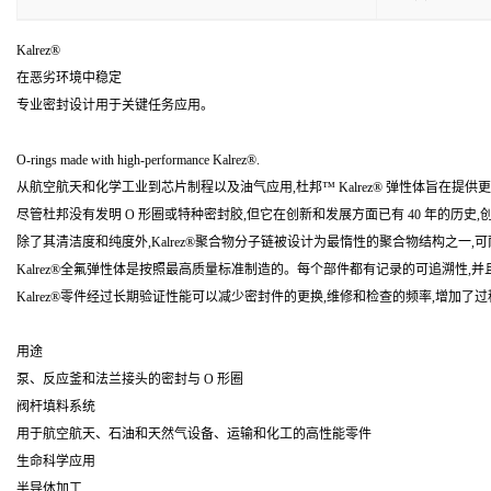
Kalrez®
在恶劣环境中稳定
专业密封设计用于关键任务应用。
O-rings made with high-performance Kalrez®.
从航空航天和化学工业到芯片制程以及油气应用,杜邦™ Kalrez® 弹性体旨在提
尽管杜邦没有发明 O 形圈或特种密封胶,但它在创新和发展方面已有 40 年的历
除了其清洁度和纯度外,Kalrez®聚合物分子链被设计为最惰性的聚合物结构之一,可
Kalrez®全氟弹性体是按照最高质量标准制造的。每个部件都有记录的可追溯性
Kalrez®零件经过长期验证性能可以减少密封件的更换,维修和检查的频率,增加
用途
泵、反应釜和法兰接头的密封与 O 形圈
阀杆填料系统
用于航空航天、石油和天然气设备、运输和化工的高性能零件
生命科学应用
半导体加工