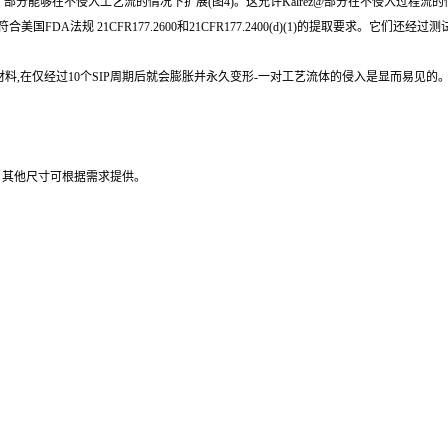
z“部分能够在不侵入工艺流的情况下扩展(图4)。这允许Kalrez@部分在不侵入过程流的
符合美国FDA法规 21CFR177.2600和21CFR177.2400(d)(1)的提取要求。它
仅经过10个SIP周期后就会膨胀并永久变形-一对工艺流体的侵入是显而易见的。图6显示
DN20。其他尺寸可根据需求提供。