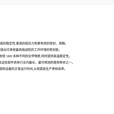
供更高的稳定性,更高的抵抗力和更有效的密封。周期。
史,创造出可承受最具挑战性的工作环境的密封胶。
耐受 1800 多种不同的化学物质,同时提供高温稳定性。
,并且这些部件具有行业内最长、最可预测的使用寿命之一。
了过程和设备的正常运行时间,从而提高生产率和良率。