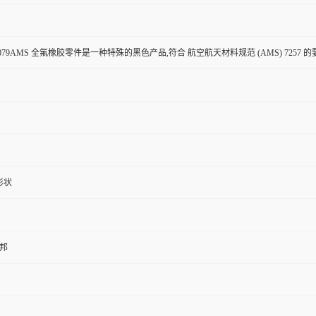
rez? 4079AMS 全氟橡胶零件是一种特殊的黑色产品,符合 航空航天材料规范 (AMS) 7257 
形状
杜邦