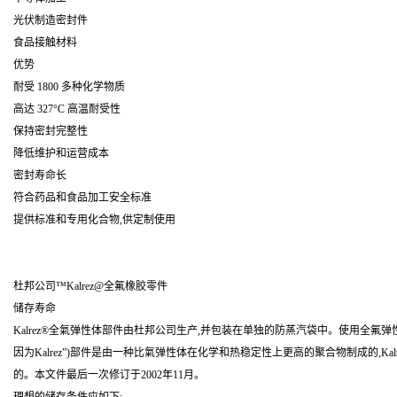
光伏制造密封件
食品接触材料
优势
耐受 1800 多种化学物质
高达 327°C 高温耐受性
保持密封完整性
降低维护和运营成本
密封寿命长
符合药品和食品加工安全标准
提供标准和专用化合物,供定制使用
杜邦公司™Kalrez@全氟橡胶零件
储存寿命
Kalrez®全氣弹性体部件由杜邦公司生产,并包装在单独的防蒸汽袋中。使用全氟
因为Kalrez”)部件是由一种比氣弹性体在化学和热稳定性上更高的聚合物制成的,Ka
的。本文件最后一次修订于2002年11月。