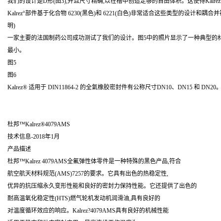
我们的设计是D形(图3),并且尺寸精确,以在槽中创造足够的自由体积。这使得Kalre
Kalrez°部件基于化合物 6230(黑色)和 6221(白色)非常适合这些类型的设计和耦合并
明)
一家主要的法国制药公司成功测试了我们的设计。图5中的照片显示了一种典型的材料,在
最小。
图5
图6
Kalrez® 适用于 DIN11864-2 的全氣橡胶密封件有公称尺寸DN10、DN15 和 
杜邦™Kalrez®4079AMS
技术信息-2018年1月
产品描述
杜邦™Kalrez 4079AMS全氟弹性体零件是一种特殊的黑色产品,符合
航空航天材料规范(AMS)7257的要求。它具有出色的热稳定性,
优异的抗压缩永久变形性能和良好的密封力保持性能。它还提供了出色的
耐高温氧化稳定性(HTS)燃气轮机发动机润滑油,具有良好的
对温度循环效应的响应。Kalrez?4079AMS具有良好的机械性能