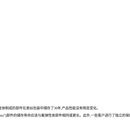
弹性体制成的部件在类似包装中储存了30年,产品性能没有明显变化。
lrez”)部件的储存寿命应该与氟弹性体部件相同或更长。此外,一些客户进行了独立的保质