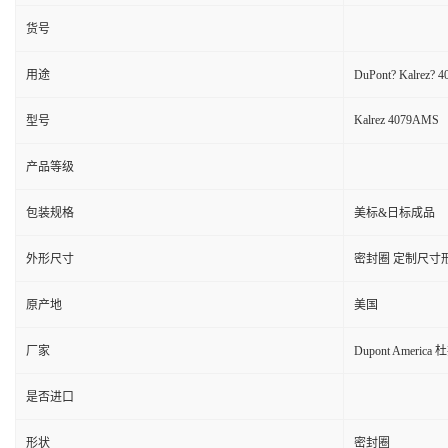
货号
用途
DuPont? Kal
Kalrez 4079AMS
型号
产品等级
包装规格
美标&日标成品
外形尺寸
密封圈 定制尺寸
原产地
美国
厂家
Dupont America 
是否进口
形状
密封圈