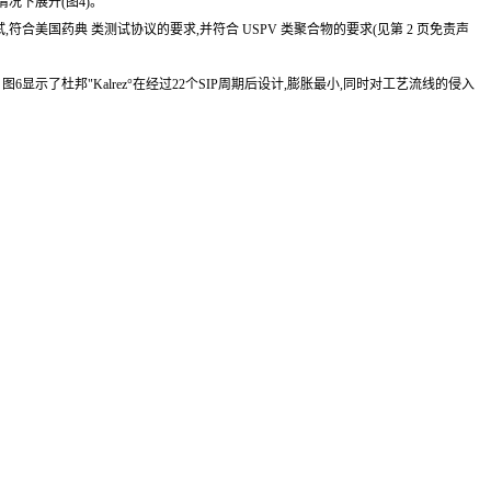
情况下展开(图4)。
们还经过测试,符合美国药典 类测试协议的要求,并符合 USPV 类聚合物的要求(见第 2 页免责声
了杜邦"Kalrez°在经过22个SIP周期后设计,膨胀最小,同时对工艺流线的侵入