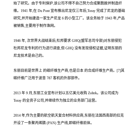
始了研究。由于专利保护,该公司不得不自己努力合成聚酰胺并制造纤
维。1941 年,在 Du Pont 宣布推出尼龙仅三年后,Toray 完成了尼龙的基础
研究,并开始建造一家生产尼龙 6 的小型工厂。该业务始于 1943 年,产品
被销售,主要用于制作渔网。
1946 年, 次世界大战结束后,杜邦要求 GHQ(盟军总司令部)对东丽侵犯
杜邦尼龙专利的行为进行调查,但 GHQ 没有发现侵权证据,证明东丽的
尼龙技术是自己的。
东丽目前是世界上 的碳纤维生产商,也是日本 的合成纤维生产商。[7]其
碳纤维广泛用于波音 787 客机的外部部件。
2013 年 9 月,东丽工业宣布计划以五亿美元收购 Zoltek。该公司成为
Toray 的全资子公司,并继续作为独立的业务部门运营。
2014 年,作为主要的航空航天复合材料供应商,东丽在法国西南部的拉克
开设了一条聚丙烯腈 (PAN) 生产线,即碳纤维前体。