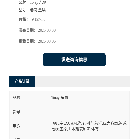
品牌：
Toray 东丽
型号：
卷筒,盒装…
价格：
￥137/克
发布日期：
2025-03-30
更新日期：
2026-08-06
发送咨询信息
产品详请
品牌
Toray 东丽
货号
飞机,宇宙,UAM,汽车,列车,海洋,压力容器,管道,
用途
电线,医疗,土木建筑加固,体育