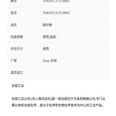
TORAYCA T1100SC
牌号
TORAYCA T1100SC
型号
品名
碳纤维
包装规格
卷筒,盒装…
外形尺寸
卷筒
厂家
Toray 东丽
是否进口
东丽工业
东丽工业公司 (东レ株式会社)是一家总部位于日本的跨国公司,专门从
事以有机合成化学、高分子化学和生物化学技术为中心的工业产品。