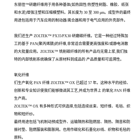
东丽佳™研磨纤维用于用各种基体(如热固性/热塑性树脂、橡胶、纸张
和水泥)增强注塑和压缩模塑料。其长度为 30 至 300 μm。成型件的最终
用途包括用于汽车应用的制动器/离合器和用于电气应用的外壳部件。
我们还生产 ZOLTEK™ PX35/PX30 研磨碳纤维。它是一种经过特殊加
工的基于 PAN(聚丙烯腈)的纤维,非常适合需要更高强度和/或静电消散
的大批量应用。ZOLTEK™ 铣削碳纤维的所有产品均无需上浆,我们独
特的内部铣削系统确保了从原材料到成品的 产品质量和可追溯性。
氧化纤维
们生产氧化 PAN 纤维 ZOLTEK™ OX 已超过 57 年。这种水平的经验、
创新和专业知识使我们能够微调其工艺,并成为世界上 的氧化 PAN 纤维
生产商。
ZOLTEK™ OX 有多种形式可供选择,包括连续丝束、短纤维、毛毡、织
物和短纤纱。
最终用途包括飞机制动预成型件、运输隔热和阻燃层、隔热、隔音和防
振衬垫、阻燃服装和膨胀网。也用作碳化和石墨化纱线、织物和毛毡的
原料。