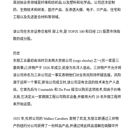
其创始业务领域是纤维和纺织品,以及塑料和化学品。公司还涉足制
药、生物技术和研发、医疗产品、反渗透大膜、电子、IT产品、住宅和
工程以及先进复合材料等领域。
该公司在东京证券交易所 部上市,是 TOPIX 100 和日经 225 股票市场指
数的成分股。
历史
东丽工业最初由当时日本两大贸易公司 (sogo shosha) 之一(另一家是三
菱商事)三井物产于 1926 年成立,前身为东洋人造丝。三井物产不允许将
该公司命名为三井公司这一事实表明他们对业务风险持怀疑态度。风险
源于这样一个事实,即当公司成立时,该公司没有合适的技术来生产人造
丝。它曾先后与 Courtaulds 和 Du Pont 接洽以购买这项技术,但由于价格
太高,它决定从一家德国工程公司购买设备,并雇用大约 20 名外国工程师
来开始运营。
1935 年,杜邦公司的 Wallace Carothers 发明了尼龙,东丽立即通过三井物
产的纽约分公司获得了一份样品产品,并通过将此样品溶解在硫酸中开