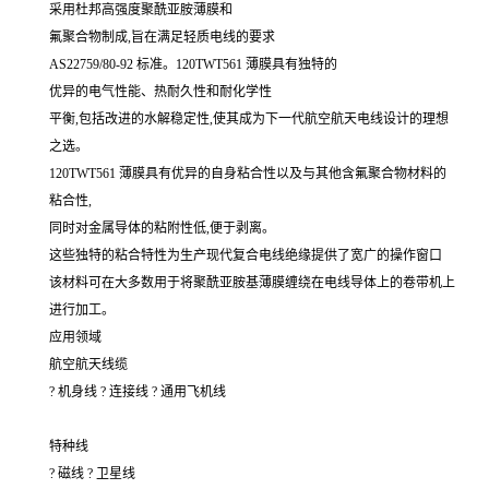
采用杜邦高强度聚酰亚胺薄膜和
氟聚合物制成,旨在满足轻质电线的要求
AS22759/80-92 标准。120TWT561 薄膜具有独特的
优异的电气性能、热耐久性和耐化学性
平衡,包括改进的水解稳定性,使其成为下一代航空航天电线设计的理想
之选。
120TWT561 薄膜具有优异的自身粘合性以及与其他含氟聚合物材料的
粘合性,
同时对金属导体的粘附性低,便于剥离。
这些独特的粘合特性为生产现代复合电线绝缘提供了宽广的操作窗口
该材料可在大多数用于将聚酰亚胺基薄膜缠绕在电线导体上的卷带机上
进行加工。
应用领域
航空航天线缆
? 机身线 ? 连接线 ? 通用飞机线
特种线
? 磁线 ? 卫星线