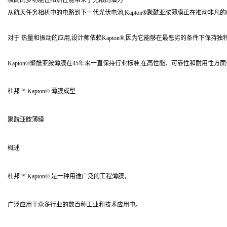
极高的多功能性和热性能带来了无限的潜力
从航天任务相机中的电路到下一代光伏电池,Kapton®聚酰亚胺薄膜正在推动非凡
对于 热量和振动的应用,设计师依赖Kapton®,因为它能够在最恶劣的条件下保持
Kapton®聚酰亚胺薄膜在45年来一直保持行业标准,在高性能、可靠性和耐用性
杜邦™ Kapton® 薄膜成型
聚酰亚胺薄膜
概述
杜邦™ Kapton® 是一种用途广泛的工程薄膜，
广泛应用于众多行业的数百种工业和技术应用中。