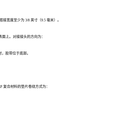
，搭接宽度至少为 3/8 英寸（9.5 毫米）。
EP 表面上。对接接头的方向为：
开时，胶带位于底部。
FEP 复合材料的垫片卷绕方式为：