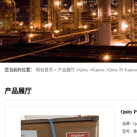
您当前的位置：
网站首页
>
产品展厅
>
Qnity
>
Kapton
>
Qnity PI Kapto
产品展厅
Qnity 
品牌：
Qn
型号：
卷