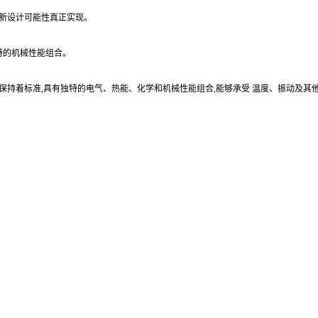
的新设计可能性真正实现。
独特的机械性能组合。
方面保持着标准,具有独特的电气、热能、化学和机械性能组合,能够承受 温度、振动及其