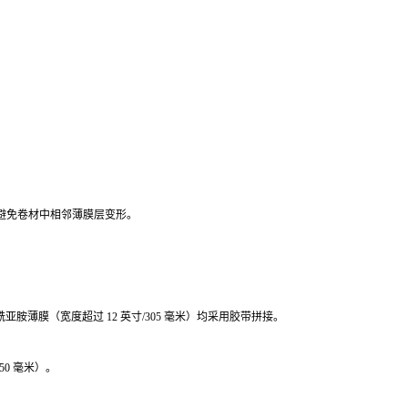
以避免卷材中相邻薄膜层变形。
FN 聚酰亚胺薄膜（宽度超过 12 英寸/305 毫米）均采用胶带拼接。
0 毫米）。