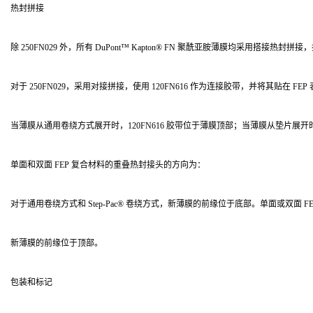
热封拼接
除 250FN029 外，所有 DuPont™ Kapton® FN 聚酰亚胺薄膜均采用搭接热封拼接
对于 250FN029，采用对接拼接，使用 120FN616 作为连接胶带，并将其贴在 F
当薄膜从通用卷绕方式展开时，120FN616 胶带位于薄膜顶部；当薄膜从垫片展
单面和双面 FEP 复合材料的重叠热封接头的方向为：
对于通用卷绕方式和 Step-Pac® 卷绕方式，新薄膜的前缘位于底部。单面或双面 
新薄膜的前缘位于顶部。
包装和标记