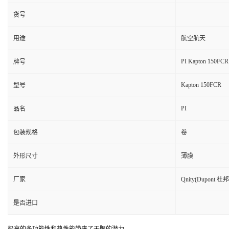
货号
用途
航空航天
PI Kapton 150FCR
牌号
Kapton 150FCR
型号
PI
品名
包装规格
卷
外形尺寸
薄膜
厂家
Qnity(Dupont 杜邦
是否进口