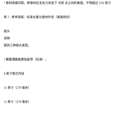
? 卷材表面凹陷，即卷材在无应力状态下 点和 点之间的差值，不得超过 3/16 英寸（
表 7 - 参考指南：标准长度与卷材外径（美国供应）
接头
说明
提供三种接头类型。
? 聚酯薄膜基黄色胶带（标准）。
6 英寸卷芯内径
11 英寸（279 毫米）
11 英寸（279 毫米）