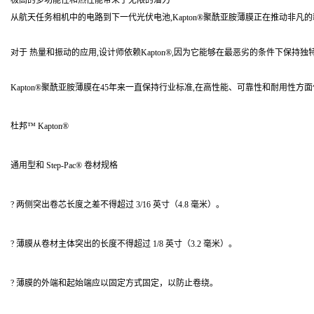
极高的多功能性和热性能带来了无限的潜力
从航天任务相机中的电路到下一代光伏电池,Kapton®聚酰亚胺薄膜正在推动非凡
对于 热量和振动的应用,设计师依赖Kapton®,因为它能够在最恶劣的条件下保持
Kapton®聚酰亚胺薄膜在45年来一直保持行业标准,在高性能、可靠性和耐用性
杜邦™ Kapton®
通用型和 Step-Pac® 卷材规格
? 两侧突出卷芯长度之差不得超过 3/16 英寸（4.8 毫米）。
? 薄膜从卷材主体突出的长度不得超过 1/8 英寸（3.2 毫米）。
? 薄膜的外端和起始端应以固定方式固定，以防止卷绕。