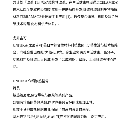
营计划『改革’11』推动结构性改革。在生活健康领域通过CELAMID®
技术从魔芋提取神经酰胺,应用于护肤品牌开发;纤维领域研制生物降解
材料TERRAMAC®并拓展工业应用 [1]。通过整合薄膜、树脂及复合纤
维技术构建 化材料供应体系。、
尤尼吉可
UNITIKA(尤尼吉可)是日本综合性材料科技集团,以“将生活与技术相结
合、向社会做出贡献”为核心理念。企业业务涵盖生活健康、高分子、
功能材料及纤维四大领域,开发了合成树脂、薄膜、工业纤维等核心产
品。
UNITIKA 介绍散热型号
特長
散热级尼龙,包含导电与绝缘等系列产品。
既拥有较高的导热系数,同时也兼具良好的成形加工性。
相较于其他散热树脂来说,保证了较高的设计自由度。
基材包括尼龙6,尼龙66,尼龙10T,在不同的温度范围上都可应用。