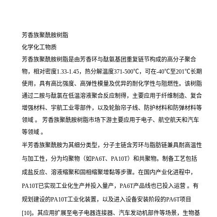
芳香族聚酰胺树脂
化学化工物质
芳香族聚酰胺树脂是由芳香环与酞氨基团重复链节构成的高分子聚合
物，相对密度1.33-1.45，热分解温度371-500℃，可在-40℃至201℃长期
使用，具有高比强度、高弹性模量及优异的耐化学性与阻燃性。该树脂
通过二胺与酞氯在低温溶液聚合反应制得，主要应用于纤维制造、复合
增强材料、宇航工业零部件，以及轮胎帘子线、防护材料和防弹材料等
领域 。 芳香族聚酰胺树脂市场下游主要应用于电子、航空航天和汽车
等领域 。
半芳香族聚酰胺为其细分类型，分子主链含芳环与脂肪链兼具耐高温性
与加工性，分为均聚物（如PA6T、PA10T）和共聚物。制备工艺包括
成盐反应、溶液缩聚和固相缩聚增黏等步骤。在国内产业化进程中，
PA10T已实现工业化生产并投入量产，PA6T产品线也已投入运营 。有
规划建设的PA10T工业化装置，以及进入设备安装阶段的PA6T项目
[10]。其应用扩展至电子电器连接器、汽车发动机部件等场景，生物基