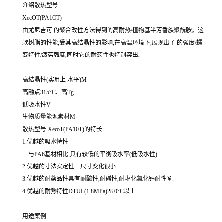
介绍散热型号
XecOT(PA1OT)
由尤尼吉可 的聚合改性方法得到的高耐热/植物基半芳香族聚酰胺。这
款树脂的性能,受其高结晶性的影响,在高温环境下,展现出了 的强度/蠕
变特性/疲劳强度,同时它的耐药性也特别突出。
高結晶性(实用上 水平)M
高融点315°C、高Tg
低吸水性V
生物质量能源素材M
散热型号 XecoT(PA10T)的特长
1.优越的吸水特性
···与PA6基材相比,具有较低的平衡吸水率(低吸水性)
2.优越的寸法安定性···尺寸变化很小
3.优越的耐薬品性具有耐酸性,耐碱性,耐塩化氯化钙耐性￥.
4.优越的耐熱特性DTUL(1.8MPa)28 0°C以上
用途案例