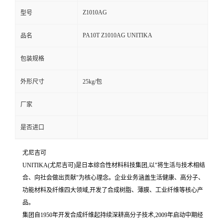
Z1010AG
型号
PA10T Z1010AG UNITIKA
品名
包装规格
外形尺寸
25kg/包
厂家
是否进口
尤尼吉可
UNITIKA(尤尼吉可)是日本综合性材料科技集团,以"将生活与技术相结
合、向社会做出贡献"为核心理念。企业业务涵盖生活健康、高分子、
功能材料及纤维四大领域,开发了合成树脂、薄膜、工业纤维等核心产
品。
集团自1950年开发合成纤维起持续深耕高分子技术,2009年启动中期经