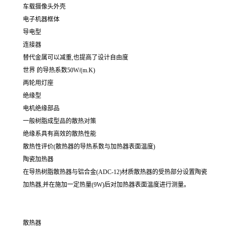
车载摄像头外壳
电子机器框体
导电型
连接器
替代金属可以减重,也提高了设计自由度
世界 的导热系数50W/(m.K)
两轮用灯座
绝缘型
电机绝缘部品
一般树脂成型品的散热对策
绝缘系具有高效的散热性能
散热性评价(散热器的导热系数与加热器表面温度)
陶瓷加热器
在导热树脂散热器与铝合金(ADC-12)材质散热器的受热部分设置陶瓷
加热器,并在施加一定热量(9W)后对加热器表面温度进行测量。
散热器