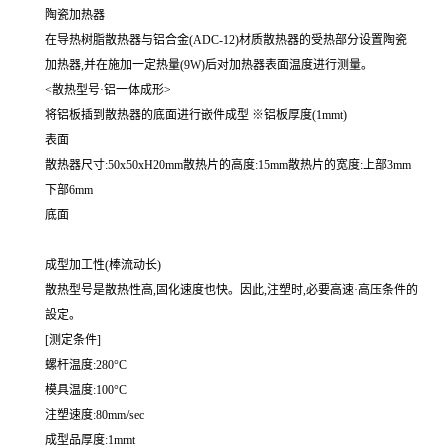
陶瓷加热器
在导热树脂散热器与铝合金(ADC-12)材质散热器的受热部分设置陶瓷
加热器,并在施加一定热量(9W)后对加热器表面温度进行测量。
<散热型号·铝一体成形>
将铝板插到散热器的底面进行嵌件成型 ※铝板厚度(1mmt)
表面
散热器尺寸:50x50xH20mm散热片的高度:15mm散热片的宽度:上部3mm
下部6mm
底面
成型加工性(棒流动长)
散热型号是散热性高,固化速度也快。因此,注塑时,必要高速·高压条件的
設定。
[测定条件]
螺杆温度:280°C
模具温度:100°C
注塑速度:80mm/sec
成型品厚度:1mmt