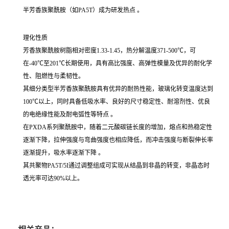
半芳香族聚酰胺（如PA5T）成为研发热点 。
理化性质
芳香族聚酰胺树脂相对密度1.33-1.45，热分解温度371-500℃，可
在-40℃至201℃长期使用，具有高比强度、高弹性模量及优异的耐化学
性、阻燃性与柔韧性。
其细分类型半芳香族聚酰胺具有优异的耐热性能，玻璃化转变温度达到
100℃以上，同时具备低吸水率、良好的尺寸稳定性、耐溶剂性、优良
的电绝缘性能及耐电弧性等特点 。
在PXDA系列聚酰胺中，随着二元酸碳链长度的增加，熔点和热稳定性
逐渐下降，拉伸强度与弯曲强度也相应降低，而冲击强度与断裂伸长率
逐渐提升，吸水率逐渐下降 。
其共聚物PA5T/5I通过调整组成可实现从结晶到非晶的转变，非晶态时
透光率可达90%以上。