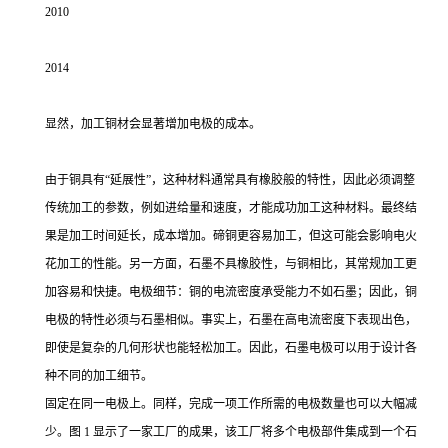
2010
2014
显然，加工铜材会显著增加电极的成本。
由于铜具有“延展性”，这种材料通常具有橡胶般的特性，因此必须调整
传统加工的参数，例如进给量和速度，才能成功加工这种材料。最终结
果是加工时间延长，成本增加。碲铜更容易加工，但这可能会影响电火
花加工的性能。另一方面，石墨不具橡胶性，与铜相比，其常规加工更
加容易和快捷。电极细节：铜的电流密度承受能力不如石墨；因此，铜
电极的特性必须与石墨相似。事实上，石墨在高电流密度下表现出色，
即使是复杂的几何形状也能轻松加工。因此，石墨电极可以用于设计各
种不同的加工细节。
固定在同一电极上。同样，完成一项工作所需的电极数量也可以大幅减
少。图 1 显示了一家工厂的成果，该工厂将多个电极部件集成到一个石