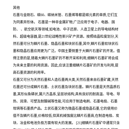
其他
石墨与金刚石、碳60、碳纳米管、石墨烯等都是碳元素的单质,它们互
为同素异形体。 石墨是一种非金属矿物,广泛应用于电子、电器、国
防、 、航空航天等领域,如电池、中子还原、人造卫星上的导电结构材
料、超级电容器,是21世纪战略性新兴矿产资源。按照结晶粒度划分,天
然石墨可分为鳞片石墨、隐晶石墨和块状石墨,其中,鳞片石墨较块状石
墨和隐晶石墨应用更为广泛。中国主要侧重于大鳞片石墨矿的开发。值
得注意的是,随着大鳞片石墨矿的不断开采和利用,细鳞片石墨矿将会成
为未来主要的利用资源。因此,应该注重细鳞片石墨矿的开发与利用,提
高石墨资源的利用率。
石墨又可分为天然石墨和人造石墨两大类,天然石墨来自石墨矿藏,天然
石墨还可分成鳞片石墨、土状石墨及块状石墨。鳞片石墨是天然晶质石
墨,其形似鱼磷状,属六方晶系,呈层状结构,具有良好的耐高温、导电、导
热、润滑、可塑及耐酸碱等性能,可应用于制造电刷、石墨电极、石墨
坩埚等石墨质产品。土状石墨又称为微晶石墨或隐晶石墨,它的使用价
值不及鳞片石墨,价格较低,但其机械强度比鳞片石墨高,在制造电极、炭
块、冶金和电池负极方面有较大的发展。 [21]细鳞片石墨矿中通常只含