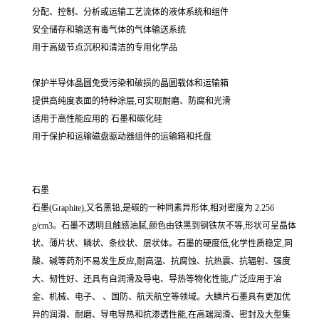
分配、控制、分析或运输工艺流体的液体系统和组件
安全储存和输送有毒气体的气体输送系统
用于高级节点沉积和清洁的专用化学品
保护半导体晶圆免受污染和破损的晶圆载体和运输箱
提供高纯度表面的特种涂层,可实现耐磨、防腐和光滑
适用于高性能应用的 石墨和碳化硅
用于保护和运输磁盘驱动器组件的运输箱和托盘
石墨
石墨(Graphite),又名黑铅,是碳的一种同素异形体,相对密度为 2.256
g/cm3。石墨不透明且触感油腻,颜色由铁黑到钢铁灰不等,形状可呈晶体
状、薄片状、鳞状、条纹状、层状体。石墨的硬度低,化学性质稳定,同
酸、碱等药剂不易发生反应,耐高温、抗腐蚀、抗热震、抗辐射、强度
大、韧性好、还具有自润滑及导电、导热等物化性能,广泛应用于冶
金、机械、电子、 、国防、航天航空等领域。大鳞片石墨具有更加优
异的润滑、耐磨、导电导热和抗渗透性能,在高端润滑、密封及大型集