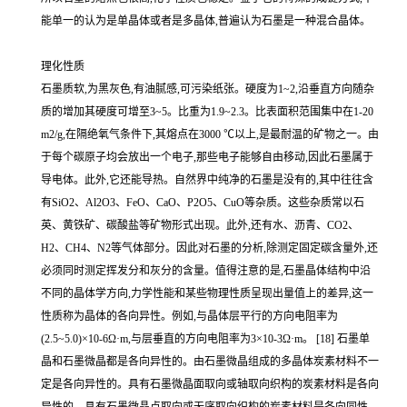
能单一的认为是单晶体或者是多晶体,普遍认为石墨是一种混合晶体。
理化性质
石墨质软,为黑灰色,有油腻感,可污染纸张。硬度为1~2,沿垂直方向随杂
质的增加其硬度可增至3~5。比重为1.9~2.3。比表面积范围集中在1-20
m2/g,在隔绝氧气条件下,其熔点在3000 ℃以上,是最耐温的矿物之一。由
于每个碳原子均会放出一个电子,那些电子能够自由移动,因此石墨属于
导电体。此外,它还能导热。自然界中纯净的石墨是没有的,其中往往含
有SiO2、Al2O3、FeO、CaO、P2O5、CuO等杂质。这些杂质常以石
英、黄铁矿、碳酸盐等矿物形式出现。此外,还有水、沥青、CO2、
H2、CH4、N2等气体部分。因此对石墨的分析,除测定固定碳含量外,还
必须同时测定挥发分和灰分的含量。值得注意的是,石墨晶体结构中沿
不同的晶体学方向,力学性能和某些物理性质呈现出量值上的差异,这一
性质称为晶体的各向异性。例如,与晶体层平行的方向电阻率为
(2.5~5.0)×10-6Ω·m,与层垂直的方向电阻率为3×10-3Ω·m。 [18] 石墨单
晶和石墨微晶都是各向异性的。由石墨微晶组成的多晶体炭素材料不一
定是各向异性的。具有石墨微晶面取向或轴取向织构的炭素材料是各向