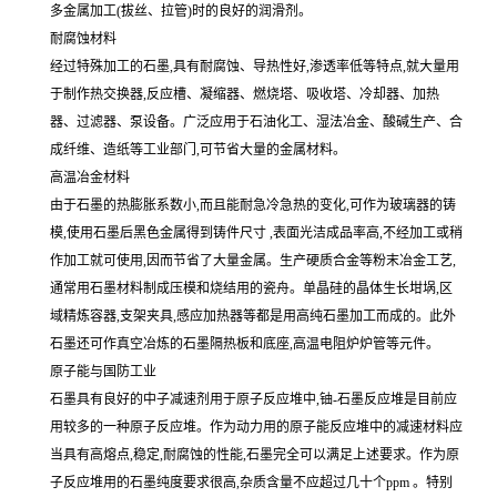
多金属加工(拔丝、拉管)时的良好的润滑剂。
耐腐蚀材料
经过特殊加工的石墨,具有耐腐蚀、导热性好,渗透率低等特点,就大量用
于制作热交换器,反应槽、凝缩器、燃烧塔、吸收塔、冷却器、加热
器、过滤器、泵设备。广泛应用于石油化工、湿法冶金、酸碱生产、合
成纤维、造纸等工业部门,可节省大量的金属材料。
高温冶金材料
由于石墨的热膨胀系数小,而且能耐急冷急热的变化,可作为玻璃器的铸
模,使用石墨后黑色金属得到铸件尺寸 ,表面光洁成品率高,不经加工或稍
作加工就可使用,因而节省了大量金属。生产硬质合金等粉末冶金工艺,
通常用石墨材料制成压模和烧结用的瓷舟。单晶硅的晶体生长坩埚,区
域精炼容器,支架夹具,感应加热器等都是用高纯石墨加工而成的。此外
石墨还可作真空冶炼的石墨隔热板和底座,高温电阻炉炉管等元件。
原子能与国防工业
石墨具有良好的中子减速剂用于原子反应堆中,铀-石墨反应堆是目前应
用较多的一种原子反应堆。作为动力用的原子能反应堆中的减速材料应
当具有高熔点,稳定,耐腐蚀的性能,石墨完全可以满足上述要求。作为原
子反应堆用的石墨纯度要求很高,杂质含量不应超过几十个ppm 。特别