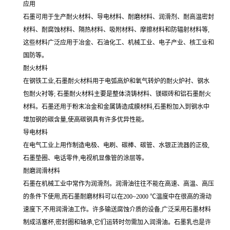
应用
石墨可用于生产耐火材料、导电材料、耐磨材料、润滑剂、耐高温密封
材料、耐腐蚀材料、隔热材料、吸附材料、摩擦材料和防辐射材料等,
这些材料广泛应用于冶金、石油化工、机械工业、电子产业、核工业和
国防等。
耐火材料
在钢铁工业,石墨耐火材料用于电弧高炉和氧气转炉的耐火炉衬、钢水
包耐火衬等; 石墨耐火材料主要是整体浇铸材料、镁碳砖和铝石墨耐火
材料。石墨还用于粉末冶金和金属铸造成膜材料,石墨粉加入到钢水中
增加钢的碳含量,使高碳钢具有许多优异性能。
导电材料
在电气工业上用作制造电极、电刷、碳棒、碳管、水银正流器的正极,
石墨垫圈、电话零件,电视机显像管的涂层等。
耐磨润滑材料
石墨在机械工业中常作为润滑剂。润滑油往往不能在高速、高温、高压
的条件下使用,而石墨耐磨材料可以在200~2000 ℃温度中在很高的滑动
速度下,不用润滑油工作。许多输送腐蚀介质的设备,广泛采用石墨材料
制成活塞杯,密封圈和轴承,它们运转时勿需加入润滑油。石墨乳也是许