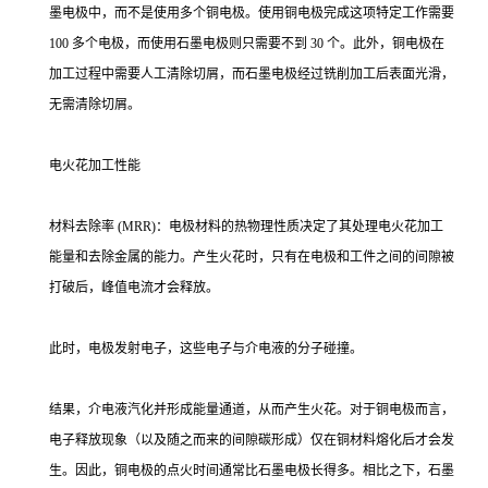
墨电极中，而不是使用多个铜电极。使用铜电极完成这项特定工作需要
100 多个电极，而使用石墨电极则只需要不到 30 个。此外，铜电极在
加工过程中需要人工清除切屑，而石墨电极经过铣削加工后表面光滑，
无需清除切屑。
电火花加工性能
材料去除率 (MRR)：电极材料的热物理性质决定了其处理电火花加工
能量和去除金属的能力。产生火花时，只有在电极和工件之间的间隙被
打破后，峰值电流才会释放。
此时，电极发射电子，这些电子与介电液的分子碰撞。
结果，介电液汽化并形成能量通道，从而产生火花。对于铜电极而言，
电子释放现象（以及随之而来的间隙碳形成）仅在铜材料熔化后才会发
生。因此，铜电极的点火时间通常比石墨电极长得多。相比之下，石墨