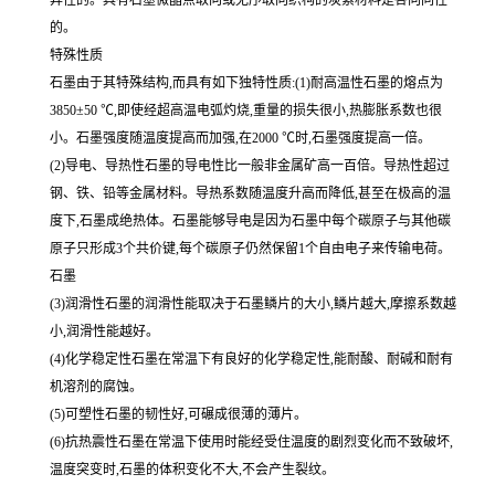
异性的。具有石墨微晶点取向或无序取向织构的炭素材料是各向同性
的。
特殊性质
石墨由于其特殊结构,而具有如下独特性质:(1)耐高温性石墨的熔点为
3850±50 ℃,即使经超高温电弧灼烧,重量的损失很小,热膨胀系数也很
小。石墨强度随温度提高而加强,在2000 ℃时,石墨强度提高一倍。
(2)导电、导热性石墨的导电性比一般非金属矿高一百倍。导热性超过
钢、铁、铅等金属材料。导热系数随温度升高而降低,甚至在极高的温
度下,石墨成绝热体。石墨能够导电是因为石墨中每个碳原子与其他碳
原子只形成3个共价键,每个碳原子仍然保留1个自由电子来传输电荷。
石墨
(3)润滑性石墨的润滑性能取决于石墨鳞片的大小,鳞片越大,摩擦系数越
小,润滑性能越好。
(4)化学稳定性石墨在常温下有良好的化学稳定性,能耐酸、耐碱和耐有
机溶剂的腐蚀。
(5)可塑性石墨的韧性好,可碾成很薄的薄片。
(6)抗热震性石墨在常温下使用时能经受住温度的剧烈变化而不致破坏,
温度突变时,石墨的体积变化不大,不会产生裂纹。