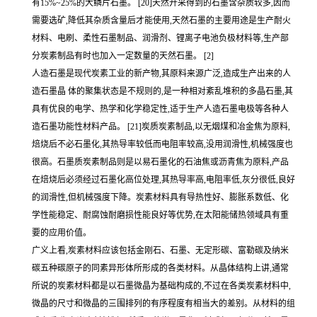
有15%~25%的大鳞片石墨。 [20]天然开采得到的石墨含杂质较多,因而
需要选矿,降低其杂质含量后才能使用,天然石墨的主要用途是生产耐火
材料、电刷、柔性石墨制品、润滑剂、锂离子电池负极材料等,生产部
分炭素制品有时也加入一定数量的天然石墨。 [2]
人造石墨是现代炭素工业的新产物,其原料来源广泛,造成生产出来的人
造石墨晶 体的聚集状态是不规则的,是一种相对紊乱堆积的多晶石墨,其
具有优良的电学、热学和化学稳定性,适于生产人造石墨电极等各种人
造石墨功能性材料产品。 [21]炭质炭素制品,以无烟煤和冶金焦为原料,
焙烧后不必石墨化,其热导率较低而电阻率较高,没用润滑性,机械强度也
很高。石墨质炭素制品则是以易石墨化的石油焦或沥青焦为原料,产品
在焙烧后必须经过石墨化高位处理,其热导率高,电阻率低,灰分很低,良好
的润滑性,但机械强度下降。炭素材料具有导热性好、膨胀系数低、化
学性能稳定、耐腐蚀耐磨损性能良好等优势,在太阳能储热领域具有重
要的应用价值。
广义上看,炭素材料应该包括金刚石、石墨、无定形碳、富勒碳及纳米
碳五种碳原子的同素异形体所形成的各类材料。从晶体结构上讲,通常
所说的炭素材料都是以石墨微晶为基础构成的,不过在各类炭素材料中,
微晶的尺寸和微晶的三围排列的有序程度有相当大的差别。从材料的组