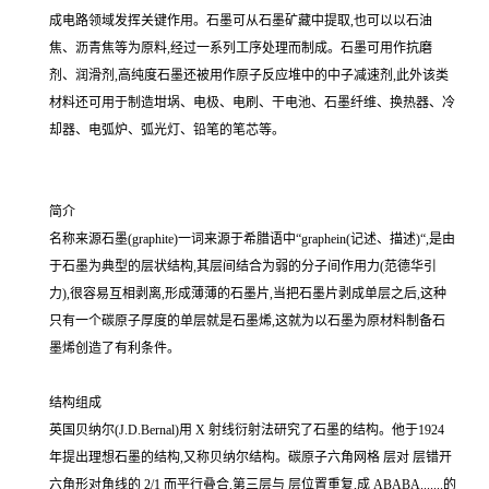
成电路领域发挥关键作用。石墨可从石墨矿藏中提取,也可以以石油
焦、沥青焦等为原料,经过一系列工序处理而制成。石墨可用作抗磨
剂、润滑剂,高纯度石墨还被用作原子反应堆中的中子减速剂,此外该类
材料还可用于制造坩埚、电极、电刷、干电池、石墨纤维、换热器、冷
却器、电弧炉、弧光灯、铅笔的笔芯等。
简介
名称来源石墨(graphite)一词来源于希腊语中“graphein(记述、描述)“,是由
于石墨为典型的层状结构,其层间结合为弱的分子间作用力(范德华引
力),很容易互相剥离,形成薄薄的石墨片,当把石墨片剥成单层之后,这种
只有一个碳原子厚度的单层就是石墨烯,这就为以石墨为原材料制备石
墨烯创造了有利条件。
结构组成
英国贝纳尔(J.D.Bernal)用 X 射线衍射法研究了石墨的结构。他于1924
年提出理想石墨的结构,又称贝纳尔结构。碳原子六角网格 层对 层错开
六角形对角线的 2/1 而平行叠合,第三层与 层位置重复,成 ABABA.......的