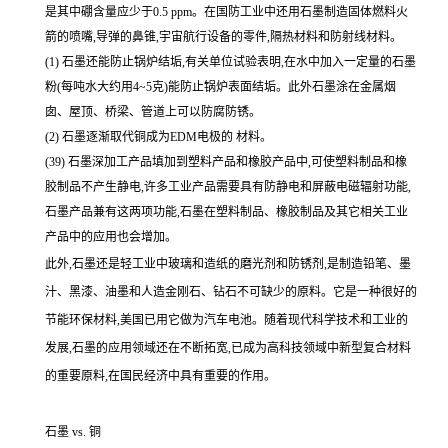
是其中硼含量应少于0.5 ppm。在国防工业中还用石墨制造固体燃料火
箭的喷嘴,导弹的鼻锥,宇宙航行设备的零件,隔热材料和防射线材料。
(1) 石墨还能防止锅炉结垢,有关单位试验表明,在水中加入一定量的石墨
粉(每吨水大约用4~5克)能防止锅炉表面结垢。此外石墨涂在金属烟
囱、屋顶、桥梁、管道上可以防腐防锈。
(2) 石墨逐渐取代铜成为EDM电极的 材料。
(39) 石墨深加工产品填加到塑料产品和橡胶产品中,可使塑料制品和橡
胶制品不产生静电,许多工业产品需要具有防静电和屏蔽电磁辐射功能,
石墨产品兼有这两项功能,石墨在塑料制品、橡胶制品及其它相关工业
产品中的应用也会增加。
此外,石墨还是轻工业中玻璃和造纸的磨光剂和防锈剂,是制造铅笔、墨
汁、黑漆、油墨和人造金刚石、钻石不可缺少的原料。它是一种很好的
节能环保材料,美国已用它做为汽车电池。随着现代科学技术和工业的
发展,石墨的应用领域还在不断拓宽,已成为高科技领域中新型复合材料
的重要原料,在国民经济中具有重要的作用。
石墨 vs. 铜