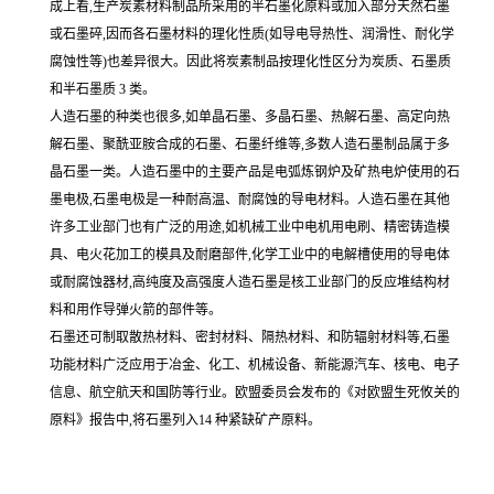
成上看,生产炭素材料制品所采用的半石墨化原料或加入部分天然石墨
或石墨碎,因而各石墨材料的理化性质(如导电导热性、润滑性、耐化学
腐蚀性等)也差异很大。因此将炭素制品按理化性区分为炭质、石墨质
和半石墨质 3 类。
人造石墨的种类也很多,如单晶石墨、多晶石墨、热解石墨、高定向热
解石墨、聚酰亚胺合成的石墨、石墨纤维等,多数人造石墨制品属于多
晶石墨一类。人造石墨中的主要产品是电弧炼钢炉及矿热电炉使用的石
墨电极,石墨电极是一种耐高温、耐腐蚀的导电材料。人造石墨在其他
许多工业部门也有广泛的用途,如机械工业中电机用电刷、精密铸造模
具、电火花加工的模具及耐磨部件,化学工业中的电解槽使用的导电体
或耐腐蚀器材,高纯度及高强度人造石墨是核工业部门的反应堆结构材
料和用作导弹火箭的部件等。
石墨还可制取散热材料、密封材料、隔热材料、和防辐射材料等,石墨
功能材料广泛应用于冶金、化工、机械设备、新能源汽车、核电、电子
信息、航空航天和国防等行业。欧盟委员会发布的《对欧盟生死攸关的
原料》报告中,将石墨列入14 种紧缺矿产原料。