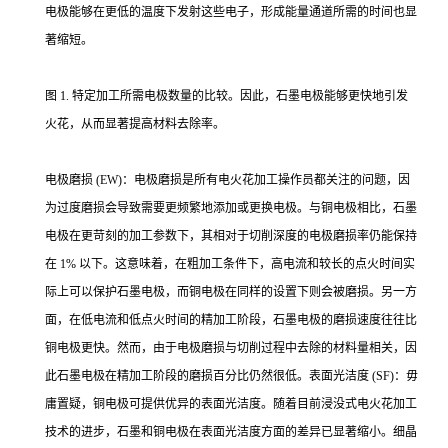
电极能够在更低的温度下发射这些电子，形成能量通道所需的时间也显
著缩短。
图 1. 特定加工所需电极数量的比较。因此，石墨电极能够更快地引发
火花，从而显著提高材料去除率。
电极磨损 (EW)：电极磨损是所有电火花加工操作员都关注的问题，因
为过度磨损会导致需要更频繁地添加或更换电极。与铜电极相比，石墨
电极在更苛刻的加工参数下，其相对于切削深度的电极磨损率仍能保持
在 1% 以下。这意味着，在粗加工条件下，高电流和较长的点火时间实
际上可以保护石墨电极，而铜电极在同样的设置下则会被磨损。另一方
面，在低电流和低点火时间的精加工阶段，石墨电极的磨损速度往往比
铜电极更快。然而，由于电极磨损与切削过程中去除的材料量相关，因
此石墨电极在精加工阶段的磨损百分比仍然很低。表面光洁度 (SF)：毋
庸置疑，铜电极可提供优异的表面光洁度。随着目前浸没式电火花加工
技术的进步，石墨和铜电极在表面光洁度方面的差异已显著缩小。细晶