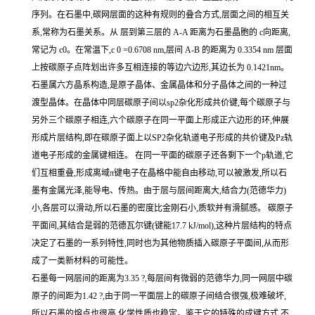
序列。在石墨中,碳网层面的这种有规则的叠合方式,层面之间的相互关
系,常称为石墨关系。从 层到第三层的 A-A 距离为石墨晶胞的 c向距离,
常记为 c0。在常温下,c 0 =0.6708 nm,层间 A-B 的距离为 0.3354 nm 层面
上按碳原子点阵划出许多互相连接的等边六边形,其边长为 0.1421nm。
石墨属六方晶系构造,是原子晶体、金属晶体和分子晶体之间的一种过
渡型晶体。在晶体中同层碳原子间以sp2杂化形成共价键,每个碳原子与
另外三个碳原子相连,六个碳原子在同一平面上形成正六边形的环,伸展
形成片层结构,即在碳原子面上以SP2杂化轨道电子形成的共价键及Pz轨
道电子形成的金属键相连。 在同一平面的碳原子还各剩下一个p轨道,它
们互相重叠,形成离域π键电子在晶格中能自由移动,可以被激发,所以石
墨有金属光泽,能导电、传热。由于层与层间距离大,结合力(范德华力)
小,各层可以滑动,所以石墨的密度比金刚石小,质软并有滑腻感。 碳原子
平面间,其结合是弱的范德瓦尔键(键能17.7 kJ/mol),这种片层结构的特点
决定了石墨的一系列特性,同时也为其他物质插入碳原子平面间,从而形
成了一类新材料的可能性。
石墨每一网层间的距离为3.35 ?,每层间有微弱的范德华力,同一网层中碳
原子的间距为1.42 ?,由于同一平面层上的碳原子间结合很强,极难破坏,
所以石墨的熔点也很高,化学性质也稳定。鉴于它的特殊的成键方式,不