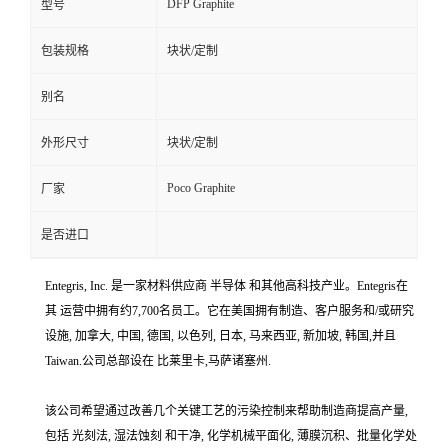
DFP Graphite
型号
包装规格
块状/定制
别名
外形尺寸
块状/定制
Poco Graphite
厂家
是否进口
Entegris, Inc. 是一家材料供应商 半导体 和其他高科技产业。Entegris在
其 运营中拥有约7,700名员工。它在美国拥有制造、客户服务和/或研究
设施, 加拿大, 中国, 德国, 以色列, 日本, 马来西亚, 新加坡, 韩国,并且
Taiwan.公司总部设在 比莱里卡,马萨诸塞州.
该公司希望通过改善几个关键工艺的污染控制来帮助制造商提高产量,
包括 光刻法, 湿法蚀刻 和干净, 化学机械平面化, 薄膜沉积、批量化学处