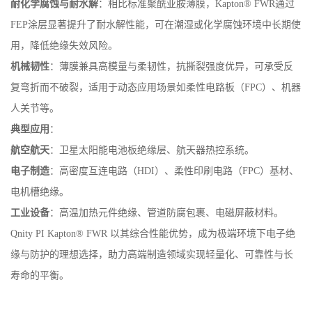
耐化学腐蚀与耐水解
：相比标准聚酰亚胺薄膜，Kapton® FWR通过
FEP涂层显著提升了耐水解性能，可在潮湿或化学腐蚀环境中长期使
用，降低绝缘失效风险。
机械韧性
：薄膜兼具高模量与柔韧性，抗撕裂强度优异，可承受反
复弯折而不破裂，适用于动态应用场景如柔性电路板（FPC）、机器
人关节等。
典型应用
：
航空航天
：卫星太阳能电池板绝缘层、航天器热控系统。
电子制造
：高密度互连电路（HDI）、柔性印刷电路（FPC）基材、
电机槽绝缘。
工业设备
：高温加热元件绝缘、管道防腐包裹、电磁屏蔽材料。
Qnity PI Kapton® FWR 以其综合性能优势，成为极端环境下电子绝
缘与防护的理想选择，助力高端制造领域实现轻量化、可靠性与长
寿命的平衡。